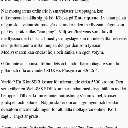
När mottagarens ordinarie lyssnarplatser är upptagna kan
Enter queue
tillkommande ställa sig på kö. Klicka på
. I väntan på att
någon ska avsluta sitt pass går det under tiden medlyssna, något som
på kiwispråk kallas ”camping”. Välj vem/frekvens som du vill
medlyssna med i listan. I medlyssningsläge kan du inte skifta frekvens
eller justera andra inställningar, det gör den som lyssnar.
Medlyssnaren kan endast höja och sänka sin egen volym.
Glöm inte att sponsra förbundets och andra fjärrmottagare som du
gillar och ofta använder! SDXF:s Plusgiro är 32626-4.
Varför? En KiwiSDR kostar för närvarande cirka 5500 kronor. Den
som väljer en Web-888 SDR kommer undan med drygt hälften av det
beloppet. Till det kommer antennutrustning såsom kabel, koaxer,
jordspett och baluner. Någon sköter om anläggningen och betalar
dessutom interneträkningen för att hålla mottagaren online. Kort
sagt… Inget är gratis.
Denna startguide är ständigt under utveckling. Senast redigerad