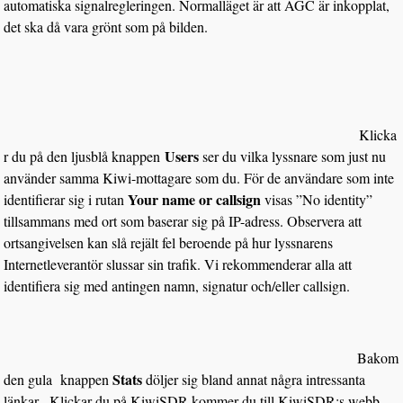
automatiska signalregleringen. Normalläget är att AGC är inkopplat,
det ska då vara grönt som på bilden.
Klicka
Users
r du på den ljusblå knappen
ser du vilka lyssnare som just nu
använder samma Kiwi-mottagare som du. För de användare som inte
Your name or callsign
identifierar sig i rutan
visas ”No identity”
tillsammans med ort som baserar sig på IP-adress. Observera att
ortsangivelsen kan slå rejält fel beroende på hur lyssnarens
Internetleverantör slussar sin trafik. Vi rekommenderar alla att
identifiera sig med antingen namn, signatur och/eller callsign.
Bakom
Stats
den gula knappen
döljer sig bland annat några intressanta
länkar. Klickar du på KiwiSDR kommer du till KiwiSDR:s webb