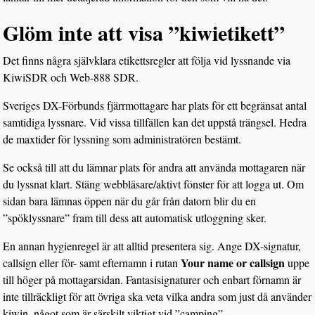
Glöm inte att visa ”kiwietikett”
Det finns några självklara etikettsregler att följa vid lyssnande via
KiwiSDR och Web-888 SDR.
Sveriges DX-Förbunds fjärrmottagare har plats för ett begränsat antal
samtidiga lyssnare. Vid vissa tillfällen kan det uppstå trängsel. Hedra
de maxtider för lyssning som administratören bestämt.
Se också till att du lämnar plats för andra att använda mottagaren när
du lyssnat klart. Stäng webbläsare/aktivt fönster för att logga ut. Om
sidan bara lämnas öppen när du går från datorn blir du en
”spöklyssnare” fram till dess att automatisk utloggning sker.
En annan hygienregel är att alltid presentera sig. Ange DX-signatur,
Your name or callsign
callsign eller för- samt efternamn i rutan
uppe
till höger på mottagarsidan. Fantasisignaturer och enbart förnamn är
inte tillräckligt för att övriga ska veta vilka andra som just då använder
kiwin, något som är särskilt viktigt vid ”camping”.