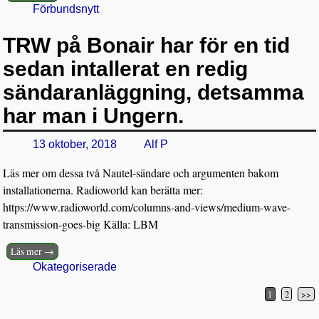
Förbundsnytt
TRW på Bonair har för en tid
sedan intallerat en redig
sändaranläggning, detsamma
har man i Ungern.
13 oktober, 2018
Alf P
Läs mer om dessa två Nautel-sändare och argumenten bakom
installationerna. Radioworld kan berätta mer:
https://www.radioworld.com/columns-and-views/medium-wave-
transmission-goes-big Källa: LBM
Läs mer →
Okategoriserade
1
2
>>
Inläggsnavigering