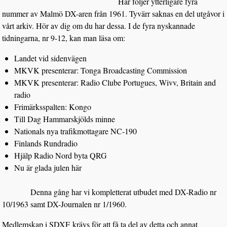
Här följer ytterligare fyra
nummer av Malmö DX-aren från 1961. Tyvärr saknas en del utgåvor i
vårt arkiv. Hör av dig om du har dessa. I de fyra nyskannade
tidningarna, nr 9-12, kan man läsa om:
Landet vid sidenvägen
MKVK presenterar: Tonga Broadcasting Commission
MKVK presenterar: Radio Clube Portugues, Wivv, Britain and
radio
Frimärksspalten: Kongo
Till Dag Hammarskjölds minne
Nationals nya trafikmottagare NC-190
Finlands Rundradio
Hjälp Radio Nord byta QRG
Nu är glada julen här
Denna gång har vi kompletterat utbudet med DX-Radio nr
10/1963 samt DX-Journalen nr 1/1960.
Medlemskap i SDXF
krävs för att få ta del av detta och annat