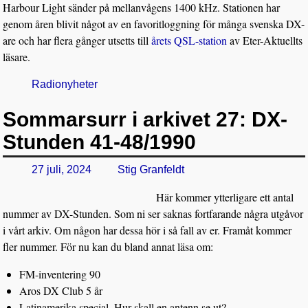
Harbour Light sänder på mellanvågens 1400 kHz. Stationen har
genom åren blivit något av en favoritloggning för många svenska DX-
are och har flera gånger utsetts till
årets QSL-station
av Eter-Aktuellts
läsare.
Radionyheter
Sommarsurr i arkivet 27: DX-
Stunden 41-48/1990
27 juli, 2024
Stig Granfeldt
Här kommer ytterligare ett antal
nummer av DX-Stunden. Som ni ser saknas fortfarande några utgåvor
i vårt arkiv. Om någon har dessa hör i så fall av er. Framåt kommer
fler nummer. För nu kan du bland annat läsa om:
FM-inventering 90
Aros DX Club 5 år
Latinamerika special, Hur skall en antenn se ut?