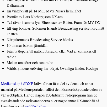
Dalhammar
En vinterkväll på 14 MC, MV:s Nisses hemlighet
Porträtt av Lars Norberg som DX-are
Två rävar i samma lya, Eftersnack av Räfen, Fram för MV-DX
Elfving bombar: Solomon Islands Broadcasting service hörd mitt
i natten
När jultomtens Broadcasting Service hördes
10 timmar bakom järnridån
Från tvålopera till nattklubbsradio, eller Vad är kommersiell
radio?
Mellan amatörer och rundradio
Världsrymdens erövring har börjat, Ovanliga länder: Kodagu!
Medlemskap i SDXF
krävs för att få ta del av detta och annat
material på Medlemsportalen, alltså den lösenordskyddade delen av
vår webbplats. Har du någon DX-tidskrift, radioprogram från de
svensksändande radiostationerna eller något annat DX-innehåll så
kontakta oss på
ordf@sdxf.se