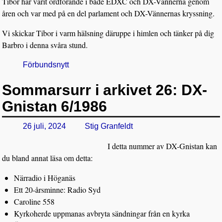
Tibor har varit ordförande i både EDXC och DX-Vännerna genom
åren och var med på en del parlament och DX-Vännernas kryssning.
Vi skickar Tibor i varm hälsning däruppe i himlen och tänker på dig
Barbro i denna svåra stund.
Förbundsnytt
Sommarsurr i arkivet 26: DX-
Gnistan 6/1986
26 juli, 2024
Stig Granfeldt
I detta nummer av DX-Gnistan kan
du bland annat läsa om detta:
Närradio i Höganäs
Ett 20-årsminne: Radio Syd
Caroline 558
Kyrkoherde uppmanas avbryta sändningar från en kyrka