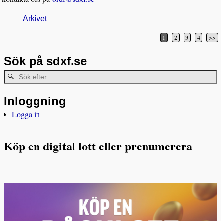
Arkivet
1
2
3
4
>>
Inläggsnavigering
Sök på sdxf.se
Inloggning
Logga in
Köp en digital lott eller prenumerera