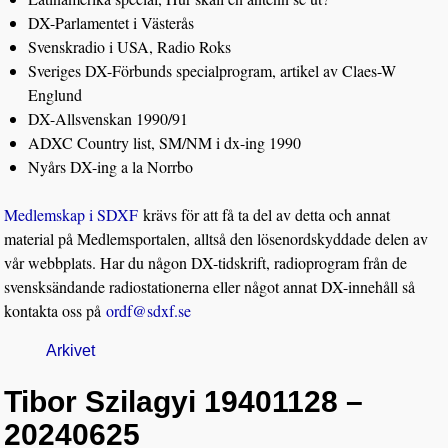
DX-Parlamentet i Västerås
Svenskradio i USA, Radio Roks
Sveriges DX-Förbunds specialprogram, artikel av Claes-W
Englund
DX-Allsvenskan 1990/91
ADXC Country list, SM/NM i dx-ing 1990
Nyårs DX-ing a la Norrbo
Medlemskap i SDXF
krävs för att få ta del av detta och annat
material på Medlemsportalen, alltså den lösenordskyddade delen av
vår webbplats. Har du någon DX-tidskrift, radioprogram från de
svensksändande radiostationerna eller något annat DX-innehåll så
kontakta oss på
ordf@sdxf.se
Arkivet
Tibor Szilagyi 19401128 –
20240625