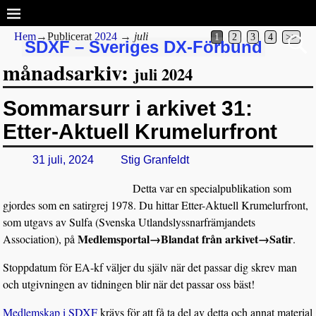
Hem
→Publicerat
2024
→
juli
1
2
3
4
>>
SDXF – Sveriges DX-Förbund
månadsarkiv:
juli 2024
Sommarsurr i arkivet 31:
Etter-Aktuell Krumelurfront
31 juli, 2024
Stig Granfeldt
Detta var en specialpublikation som
gjordes som en satirgrej 1978. Du hittar Etter-Aktuell Krumelurfront,
som utgavs av Sulfa (Svenska Utlandslyssnarfrämjandets
Medlemsportal→Blandat från arkivet→Satir
Association), på
.
Stoppdatum för EA-kf väljer du själv när det passar dig skrev man
och utgivningen av tidningen blir när det passar oss bäst!
Medlemskap i SDXF
krävs för att få ta del av detta och annat material