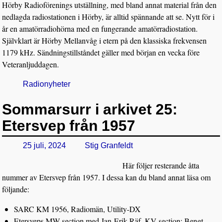
Hörby Radioförenings utställning, med bland annat material från den
nedlagda radiostationen i Hörby, är alltid spännande att se. Nytt för i
år en amatörradiohörna med en fungerande amatörradiostation.
Självklart är Hörby Mellanvåg i etern på den klassiska frekvensen
1179 kHz. Sändningstillståndet gäller med början en vecka före
Veteranljuddagen.
Radionyheter
Sommarsurr i arkivet 25:
Etersvep från 1957
25 juli, 2024
Stig Granfeldt
Här följer resterande åtta
nummer av Etersvep från 1957. I dessa kan du bland annat läsa om
följande:
SARC KM 1956, Radiomän, Utility-DX
Etersveps MW-section med Jan-Erik Räf, KV-section: Bengt