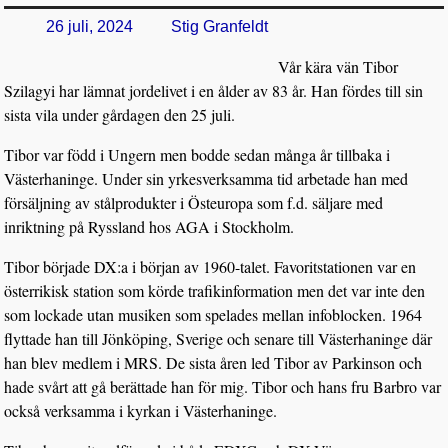
26 juli, 2024
Stig Granfeldt
Vår kära vän Tibor
Szilagyi har lämnat jordelivet i en ålder av 83 år. Han fördes till sin
sista vila under gårdagen den 25 juli.
Tibor var född i Ungern men bodde sedan många år tillbaka i
Västerhaninge. Under sin yrkesverksamma tid arbetade han med
försäljning av stålprodukter i Östeuropa som f.d. säljare med
inriktning på Ryssland hos AGA i Stockholm.
Tibor började DX:a i början av 1960-talet. Favoritstationen var en
österrikisk station som körde trafikinformation men det var inte den
som lockade utan musiken som spelades mellan infoblocken. 1964
flyttade han till Jönköping, Sverige och senare till Västerhaninge där
han blev medlem i MRS. De sista åren led Tibor av Parkinson och
hade svårt att gå berättade han för mig. Tibor och hans fru Barbro var
också verksamma i kyrkan i Västerhaninge.