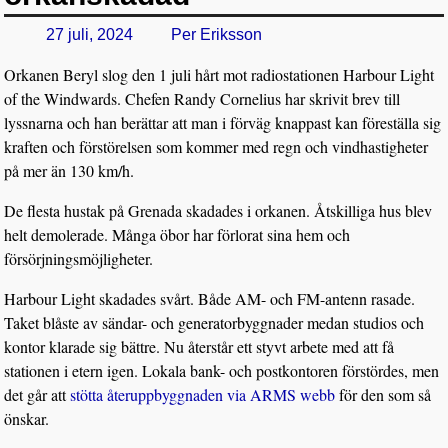
27 juli, 2024
Per Eriksson
Orkanen Beryl slog den 1 juli hårt mot radiostationen Harbour Light
of the Windwards. Chefen Randy Cornelius har skrivit brev till
lyssnarna och han berättar att man i förväg knappast kan föreställa sig
kraften och förstörelsen som kommer med regn och vindhastigheter
på mer än 130 km/h.
De flesta hustak på Grenada skadades i orkanen. Åtskilliga hus blev
helt demolerade. Många öbor har förlorat sina hem och
försörjningsmöjligheter.
Harbour Light skadades svårt. Både AM- och FM-antenn rasade.
Taket blåste av sändar- och generatorbyggnader medan studios och
kontor klarade sig bättre. Nu återstår ett styvt arbete med att få
stationen i etern igen. Lokala bank- och postkontoren förstördes, men
det går att
stötta återuppbyggnaden via ARMS webb
för den som så
önskar.