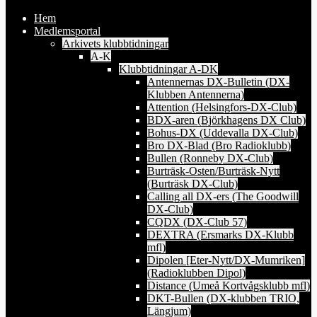
Hem
Medlemsportal
Arkivets klubbtidningar
A-K
Klubbtidningar A-DK
Antennernas DX-Bulletin (DX-
Klubben Antennerna)
Attention (Helsingfors-DX-Club)
BDX-aren (Björkhagens DX Club)
Bohus-DX (Uddevalla DX-Club)
Bro DX-Blad (Bro Radioklubb)
Bullen (Ronneby DX-Club)
Burträsk-Osten/Burträsk-Nytt
(Burträsk DX-Club)
Calling all DX-ers (The Goodwill
DX-Club)
CQDX (DX-Club 57)
DEXTRA (Ersmarks DX-Klubb
mfl)
Dipolen [Eter-Nytt/DX-Mumriken]
(Radioklubben Dipol)
Distance (Umeå Kortvågsklubb mfl)
DKT-Bullen (DX-klubben TRIO,
Längjum)