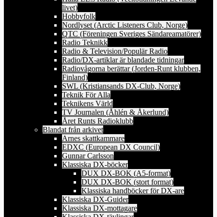
livet)
Hobbyfolk
Nordlyset (Arctic Listeners Club, Norge)
QTC (Föreningen Sveriges Sändareamatörer)
Radio Teknikk
Radio & Television/Populär Radio
Radio/DX-artiklar är blandade tidningar
Radiovågorna berättar (Jorden-Runt klubben,
Finland)
SWL (Kristiansands DX-Club, Norge)
Teknik För Alla
Teknikens Värld
TV Journalen (Åhlén & Åkerlund)
Året Runts Radioklubb
Blandat från arkivet
Arnes skattkammare
EDXC (European DX Council)
Gunnar Carlsson
Klassiska DX-böcker
DUX DX-BOK (A5-format)
DUX DX-BOK (stort format)
Klassiska handböcker för DX-are
Klassiska DX-Guider
Klassiska DX-mottagare
Klassiska DX-tävlingar