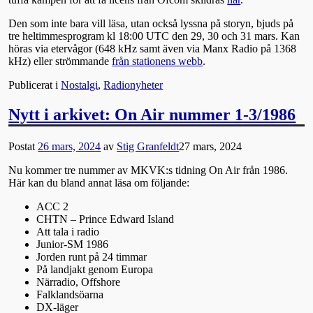
Den som inte bara vill läsa, utan också lyssna på storyn, bjuds på
tre heltimmesprogram kl 18:00 UTC den 29, 30 och 31 mars. Kan
höras via etervågor (648 kHz samt även via Manx Radio på 1368
kHz) eller strömmande
från stationens webb
.
Publicerat i
Nostalgi
,
Radionyheter
Nytt i arkivet: On Air nummer 1-3/1986
Postat
26 mars, 2024
av
Stig Granfeldt
27 mars, 2024
Nu kommer tre nummer av MKVK:s tidning On Air från 1986.
Här kan du bland annat läsa om följande:
ACC 2
CHTN – Prince Edward Island
Att tala i radio
Junior-SM 1986
Jorden runt på 24 timmar
På landjakt genom Europa
Närradio, Offshore
Falklandsöarna
DX-läger