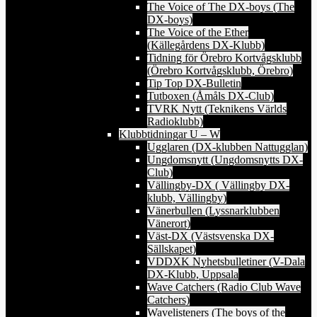
The Voice of The DX-boys (The
DX-boys)
The Voice of the Ether
(Källegårdens DX-Klubb)
Tidning för Örebro Kortvågsklubb
(Örebro Kortvågsklubb, Örebro)
Tip Top DX-Bulletin
Tutboxen (Åmåls DX-Club)
TVRK Nytt (Teknikens Världs
Radioklubb)
Klubbtidningar U – W
Ugglaren (DX-klubben Nattugglan)
Ungdomsnytt (Ungdomsnytts DX-
Club)
Vällingby-DX ( Vällingby DX-
klubb, Vällingby)
Vänerbullen (Lyssnarklubben
Vänerort)
Väst-DX (Västsvenska DX-
Sällskapet)
VDDXK Nyhetsbulletiner (V-Dala
DX-Klubb, Uppsala
Wave Catchers (Radio Club Wave
Catchers)
Wavelisteners (The boys of the