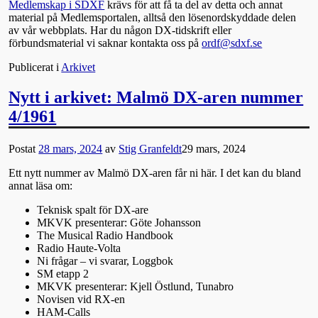
Medlemskap i SDXF
krävs för att få ta del av detta och annat
material på Medlemsportalen, alltså den lösenordskyddade delen
av vår webbplats. Har du någon DX-tidskrift eller
förbundsmaterial vi saknar kontakta oss på
ordf@sdxf.se
Publicerat i
Arkivet
Nytt i arkivet: Malmö DX-aren nummer
4/1961
Postat
28 mars, 2024
av
Stig Granfeldt
29 mars, 2024
Ett nytt nummer av Malmö DX-aren får ni här. I det kan du bland
annat läsa om:
Teknisk spalt för DX-are
MKVK presenterar: Göte Johansson
The Musical Radio Handbook
Radio Haute-Volta
Ni frågar – vi svarar, Loggbok
SM etapp 2
MKVK presenterar: Kjell Östlund, Tunabro
Novisen vid RX-en
HAM-Calls