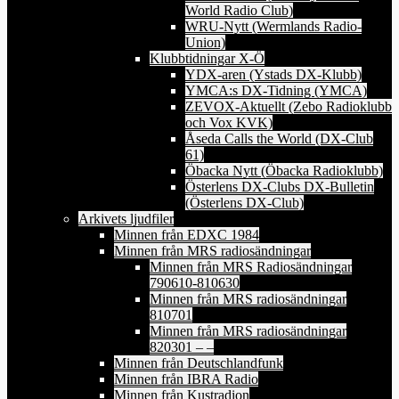
World Radio Club)
WRU-Nytt (Wermlands Radio-
Union)
Klubbtidningar X-Ö
YDX-aren (Ystads DX-Klubb)
YMCA:s DX-Tidning (YMCA)
ZEVOX-Aktuellt (Zebo Radioklubb
och Vox KVK)
Åseda Calls the World (DX-Club
61)
Öbacka Nytt (Öbacka Radioklubb)
Österlens DX-Clubs DX-Bulletin
(Österlens DX-Club)
Arkivets ljudfiler
Minnen från EDXC 1984
Minnen från MRS radiosändningar
Minnen från MRS Radiosändningar
790610-810630
Minnen från MRS radiosändningar
810701
Minnen från MRS radiosändningar
820301 – –
Minnen från Deutschlandfunk
Minnen från IBRA Radio
Minnen från Kustradion