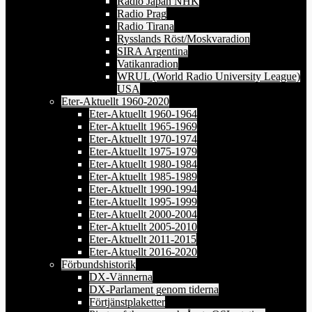
Radio Japan NHK
Radio Prag
Radio Tirana
Rysslands Röst/Moskvaradion
SIRA Argentina
Vatikanradion
WRUL (World Radio University League)
USA
Eter-Aktuellt 1960-2020
Eter-Aktuellt 1960-1964
Eter-Aktuellt 1965-1969
Eter-Aktuellt 1970-1974
Eter-Aktuellt 1975-1979
Eter-Aktuellt 1980-1984
Eter-Aktuellt 1985-1989
Eter-Aktuellt 1990-1994
Eter-Aktuellt 1995-1999
Eter-Aktuellt 2000-2004
Eter-Aktuellt 2005-2010
Eter-Aktuellt 2011-2015
Eter-Aktuellt 2016-2020
Förbundshistorik
DX-Vännerna
DX-Parlament genom tiderna
Förtjänstplaketter