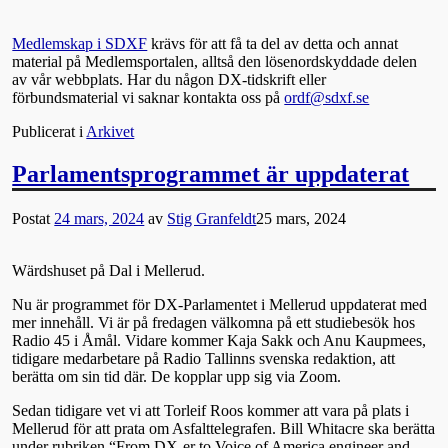
Medlemskap i SDXF
krävs för att få ta del av detta och annat
material på Medlemsportalen, alltså den lösenordskyddade delen
av vår webbplats. Har du någon DX-tidskrift eller
förbundsmaterial vi saknar kontakta oss på
ordf@sdxf.se
Publicerat i
Arkivet
Parlamentsprogrammet är uppdaterat
Postat
24 mars, 2024
av
Stig Granfeldt
25 mars, 2024
Wärdshuset på Dal i Mellerud.
Nu är programmet för DX-Parlamentet i Mellerud uppdaterat med
mer innehåll. Vi är på fredagen välkomna på ett studiebesök hos
Radio 45 i Åmål. Vidare kommer Kaja Sakk och Anu Kaupmees,
tidigare medarbetare på Radio Tallinns svenska redaktion, att
berätta om sin tid där. De kopplar upp sig via Zoom.
Sedan tidigare vet vi att Torleif Roos kommer att vara på plats i
Mellerud för att prata om Asfalttelegrafen. Bill Whitacre ska berätta
under rubriken “From DX-er to Voice of America engineer and