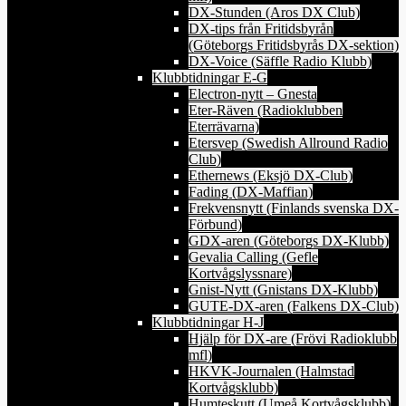
DX-Stunden (Aros DX Club)
DX-tips från Fritidsbyrån
(Göteborgs Fritidsbyrås DX-sektion)
DX-Voice (Säffle Radio Klubb)
Klubbtidningar E-G
Electron-nytt – Gnesta
Eter-Räven (Radioklubben
Eterrävarna)
Etersvep (Swedish Allround Radio
Club)
Ethernews (Eksjö DX-Club)
Fading (DX-Maffian)
Frekvensnytt (Finlands svenska DX-
Förbund)
GDX-aren (Göteborgs DX-Klubb)
Gevalia Calling (Gefle
Kortvågslyssnare)
Gnist-Nytt (Gnistans DX-Klubb)
GUTE-DX-aren (Falkens DX-Club)
Klubbtidningar H-J
Hjälp för DX-are (Frövi Radioklubb
mfl)
HKVK-Journalen (Halmstad
Kortvågsklubb)
Humteskutt (Umeå Kortvågsklubb)