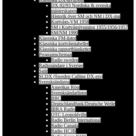
DX-92/93 Nordiska & svenska
mästerskapen
Historik över SM och NM i DX-ing
Kortvågs-VM 1958
SM i Kortvågslyssning 1955/1956/1957
SM/NM 1990
Klassiska FM-listor
Klassiska kortvågstabeller
Klassiska rapportblanketter
Programscheman
Radio sweden
Radiosändare i Sverige
Satir
SCDX (Sweden Calling DX-ers)
Svensksändarna
Amerikas Röst
Svensksändarlistor
BBC
Deutschlandfunk/Deutsche Welle
IBRA Radio
OTC Leopoldville
Radio Berlin International
Radio Canada
Radio HCJB