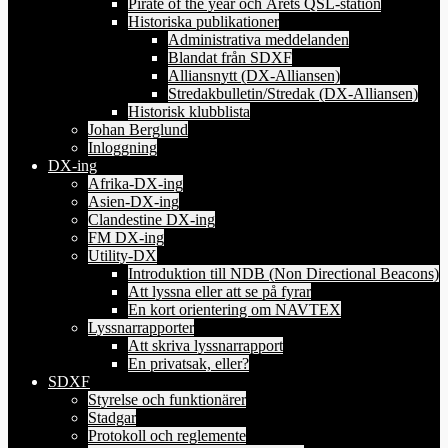
Pirate of the year och Årets QSL-station
Historiska publikationer
Administrativa meddelanden
Blandat från SDXF
Alliansnytt (DX-Alliansen)
Stredakbulletin/Stredak (DX-Alliansen)
Historisk klubblista
Johan Berglund
Inloggning
DX-ing
Afrika-DX-ing
Asien-DX-ing
Clandestine DX-ing
FM DX-ing
Utility-DX
Introduktion till NDB (Non Directional Beacons)
Att lyssna eller att se på fyrar
En kort orientering om NAVTEX
Lyssnarrapporter
Att skriva lyssnarrapport
En privatsak, eller?
SDXF
Styrelse och funktionärer
Stadgar
Protokoll och reglemente