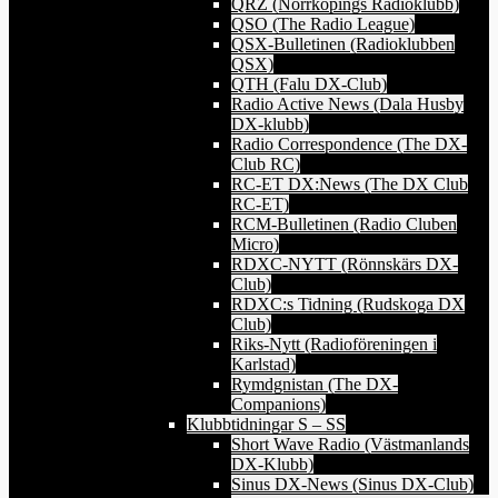
QRZ (Norrköpings Radioklubb)
QSO (The Radio League)
QSX-Bulletinen (Radioklubben
QSX)
QTH (Falu DX-Club)
Radio Active News (Dala Husby
DX-klubb)
Radio Correspondence (The DX-
Club RC)
RC-ET DX:News (The DX Club
RC-ET)
RCM-Bulletinen (Radio Cluben
Micro)
RDXC-NYTT (Rönnskärs DX-
Club)
RDXC:s Tidning (Rudskoga DX
Club)
Riks-Nytt (Radioföreningen i
Karlstad)
Rymdgnistan (The DX-
Companions)
Klubbtidningar S – SS
Short Wave Radio (Västmanlands
DX-Klubb)
Sinus DX-News (Sinus DX-Club)