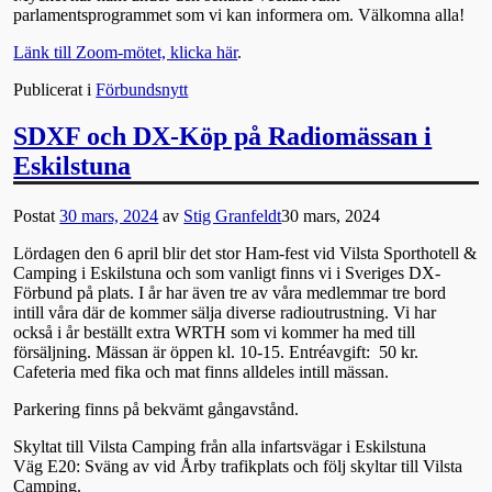
parlamentsprogrammet som vi kan informera om. Välkomna alla!
Länk till Zoom-mötet, klicka här
.
Publicerat i
Förbundsnytt
SDXF och DX-Köp på Radiomässan i
Eskilstuna
Postat
30 mars, 2024
av
Stig Granfeldt
30 mars, 2024
Lördagen den 6 april blir det stor Ham-fest vid Vilsta Sporthotell &
Camping i Eskilstuna och som vanligt finns vi i Sveriges DX-
Förbund på plats. I år har även tre av våra medlemmar tre bord
intill våra där de kommer sälja diverse radioutrustning. Vi har
också i år beställt extra WRTH som vi kommer ha med till
försäljning. Mässan är öppen kl. 10-15. Entréavgift: 50 kr.
Cafeteria med fika och mat finns alldeles intill mässan.
Parkering finns på bekvämt gångavstånd.
Skyltat till Vilsta Camping från alla infartsvägar i Eskilstuna
Väg E20: Sväng av vid Årby trafikplats och följ skyltar till Vilsta
Camping.