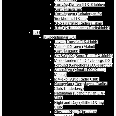
Kortvågsjägaren (DX-Klubben
Kortvågsjägarna)
Kortvågsnytt (Lokalorgan för
Stockholms DX-are)
KRS (Karlstad Radiosällskap)
KRT (Kristinehamns Radioklubb)
L-Ö
Klubbtidningar L-O
Lövet (Uppsala DX-klubb)
Malmö DX-aren (Malmö
Kortvågsklubb)
MAS-QRK (Stora Tuna DX-klubb)
Meddelanden från Gävleborgs DX-
Förbund (Gävleborgs DX-Förbund)
Meter-Nytt (Motala DX-Klubb,
Motala)
MV-eko (Artic Radio Club)
Nattugglan ( Bergslagens Radio-
Club, Lindesberg)
Nattugglan (Scandinavian DX-
Club)
Night and Day (Säffle DX-ing
Club)
Nipstads Nytt (Nipstadens