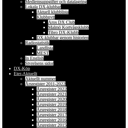
Medlemsuppgifter och datalagring
Lokala DX-klubbar
Aktuell klubblista
Klubbnytt
Aros DX Club
Malmö Kortvågsklubb
Tibro DX-Klubb
DX-klubbar genom historien
Radiostatistik
Landlista
MEST
In English
Styrelsens sidor
DX-Köp
Eter-Aktuellt
Aktuellt nummer
Årsregister 2011-2022
Årsregister 2022
Årsregister 2021
Årsregister 2020
Årsregister 2019
Årsregister 2018
Årsregister 2017
Årsregister 2016
Årsregister 2015