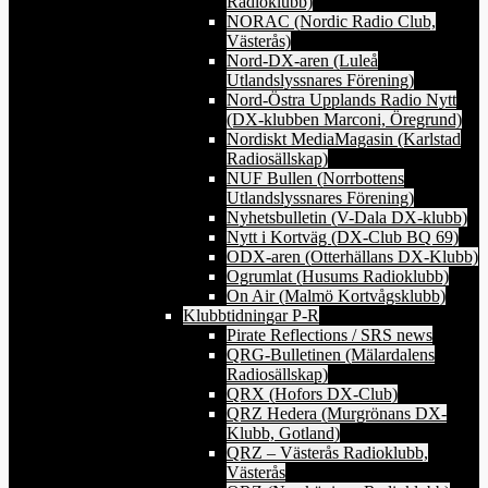
Radioklubb)
NORAC (Nordic Radio Club,
Västerås)
Nord-DX-aren (Luleå
Utlandslyssnares Förening)
Nord-Östra Upplands Radio Nytt
(DX-klubben Marconi, Öregrund)
Nordiskt MediaMagasin (Karlstad
Radiosällskap)
NUF Bullen (Norrbottens
Utlandslyssnares Förening)
Nyhetsbulletin (V-Dala DX-klubb)
Nytt i Kortväg (DX-Club BQ 69)
ODX-aren (Otterhällans DX-Klubb)
Ogrumlat (Husums Radioklubb)
On Air (Malmö Kortvågsklubb)
Klubbtidningar P-R
Pirate Reflections / SRS news
QRG-Bulletinen (Mälardalens
Radiosällskap)
QRX (Hofors DX-Club)
QRZ Hedera (Murgrönans DX-
Klubb, Gotland)
QRZ – Västerås Radioklubb,
Västerås