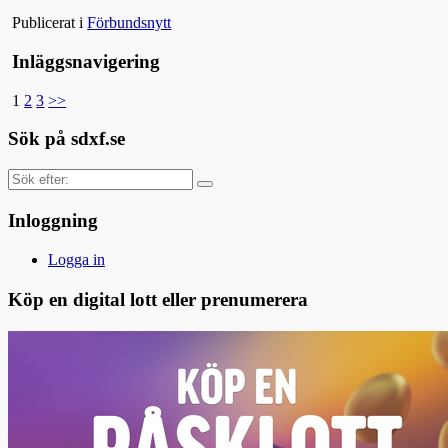
Publicerat i
Förbundsnytt
Inläggsnavigering
1
2
3
>>
Sök på sdxf.se
Sök
efter:
Inloggning
Logga in
Köp en digital lott eller prenumerera