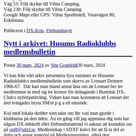
Väg 53: Följ skyltar till Vilsta Camping.
Väg 230: Följ skyltar till Vilsta Camping.
Google Maps eller GPS: Vilsta Sporthotell, Vasavägen 80,
Eskilstuna.
Publicerat i
DX-Köp
,
Förbundsnytt
Nytt i arkivet: Husums Radioklubbs
medlemsbulletin
Postat
30 mars, 2024
av
Stig Granfeldt
30 mars, 2024
Vi kan från vårt arkiv presentera fyra nummer av Husums
Radioklubb:s medlemsbulletin som skrevs av Lennart Deimert
1966-67. Där kan man bland annat läsa om att Lennart ber tre
medlemmar ta med sig tre kronor för deltagande i Burträsk DX-
Club:s nybörjartävling. Vidare kan man konstatera att Lennart det
året tvingades bryta SM:et p g a ett missöde.
Kul med lokala skrifter som talar om lite vad man gjorde i
klubbarna på den tiden. Än en gång vill jag uppmana dig som har
någon DX-tidskrift eller förbundsmaterial vi saknar att kontakta oss
på
ordf@sdxf.se
. Medlemskap i SDXF krävs för att få ta del av
detta och annat material på Medlemsportalen, alltså den