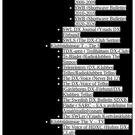
2000-2009
SWB (Shortwave Bulletin)
2010-2019
SWB (Shortwave Bulletin)
2020-2026
SWL DX Journal (Ystads DX
Förbund)
SWLS (The DX-Club Serton)
Klubbtidningar T – The S
TDX-aren ( Trollhättans DX-Club)
Te-Bladet (Radioklubben The
Sinpos)
Teleprintern (DX-Klubben
Tellus/Radioklubben Tellus)
The DX-Voice (Never B4 12)
The DX-Voice of Tellus
(Gävleborgs DX-Förbund/DX-
Klubben Tellus)
The Swedish DX Bulletin SDXB,
Flädie ( SARC – EA:s avdelning för
Amatörradiolyssnare)
The SWLer (Ystads Kortvågsklubb)
Klubbtidningar The V – TV
The Voice of HDXC (Hofors DX-
CLub)