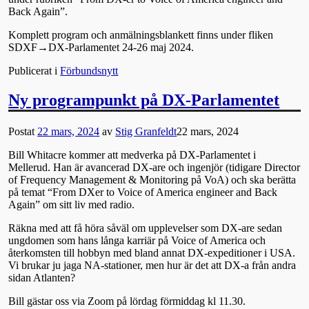
Back Again”.
Komplett program och anmälningsblankett finns under fliken
SDXF→DX-Parlamentet 24-26 maj 2024.
Publicerat i
Förbundsnytt
Ny programpunkt på DX-Parlamentet
Postat
22 mars, 2024
av
Stig Granfeldt
22 mars, 2024
Bill Whitacre kommer att medverka på DX-Parlamentet i
Mellerud. Han är avancerad DX-are och ingenjör (tidigare Director
of Frequency Management & Monitoring på VoA) och ska berätta
på temat “From DXer to Voice of America engineer and Back
Again” om sitt liv med radio.
Räkna med att få höra såväl om upplevelser som DX-are sedan
ungdomen som hans långa karriär på Voice of America och
återkomsten till hobbyn med bland annat DX-expeditioner i USA.
Vi brukar ju jaga NA-stationer, men hur är det att DX-a från andra
sidan Atlanten?
Bill gästar oss via Zoom på lördag förmiddag kl 11.30.