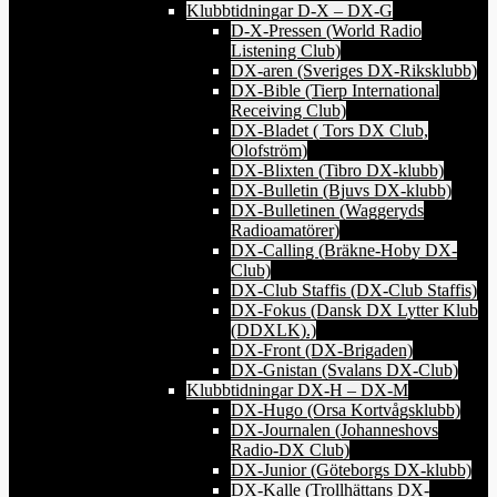
Klubbtidningar D-X – DX-G
D-X-Pressen (World Radio
Listening Club)
DX-aren (Sveriges DX-Riksklubb)
DX-Bible (Tierp International
Receiving Club)
DX-Bladet ( Tors DX Club,
Olofström)
DX-Blixten (Tibro DX-klubb)
DX-Bulletin (Bjuvs DX-klubb)
DX-Bulletinen (Waggeryds
Radioamatörer)
DX-Calling (Bräkne-Hoby DX-
Club)
DX-Club Staffis (DX-Club Staffis)
DX-Fokus (Dansk DX Lytter Klub
(DDXLK).)
DX-Front (DX-Brigaden)
DX-Gnistan (Svalans DX-Club)
Klubbtidningar DX-H – DX-M
DX-Hugo (Orsa Kortvågsklubb)
DX-Journalen (Johanneshovs
Radio-DX Club)
DX-Junior (Göteborgs DX-klubb)
DX-Kalle (Trollhättans DX-