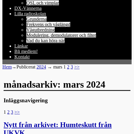
QSL och vimplar
DX-Vännerna
Lilla radioskolan
Grunderna
Frekvens och våglängd
Vågutbredning
Modulering, demodulatorer och filter
Vad du kan höra när
Länkar
Bli medlem!
Kontakt
Hem
→Publicerat
2024
→
mars
1
2
3
>>
månadsarkiv:
mars 2024
Inläggsnavigering
1
2
3
>>
Nytt från arkivet: Humteskutt från
UKVK