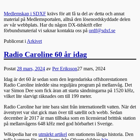
Medlemskap i SDXF
krävs för att få ta del av detta och annat
material på Medlemsportalen, alltså den lösenordskyddade delen
av vår webbplats. Har du någon DX-tidskrift eller
förbundsmaterial vi saknar kontakta oss på
ordf@sdxf.se
Publicerat i
Arkivet
Radio Caroline 60 år idag
Postat
28 mars, 2024
av
Per Eriksson
27 mars, 2024
Idag är det 60 år sedan som den legendariska offshorestationen
Radio Caroline inledde sina reguljära program på mellanvåg. Det
var Simon Dee som fick äran att starta sändningarna på 1520 kHz,
vilket lite slarvigt räknades om till 199 meter.
Radio Caroline har inte bara sänt från internationellt vatten. När det
äventyret var slut gick man över till satellit och webb. Sedan
december år 2017 är man tillbaka som en licensierad brittisk station
på mellanvågens 648 kHz med god hörbarhet i Sverige.
Wikipedia har en
utmärkt artikel
om stationens långa historia. Den
tuffa kampen för att få licens från Ofcom skildras
här
.