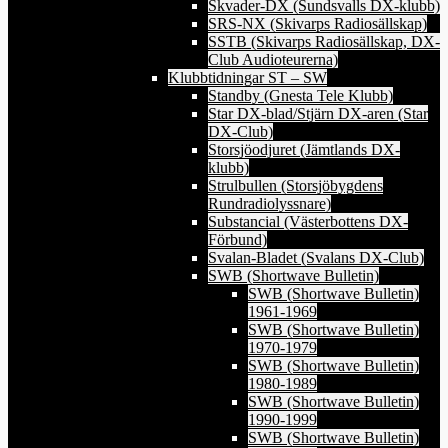
Skvader-DX (Sundsvalls DX-klubb)
SRS-NX (Skivarps Radiosällskap)
SSTB (Skivarps Radiosällskap, DX-
Club Audioteurerna)
Klubbtidningar ST – SW
Standby (Gnesta Tele Klubb)
Star DX-blad/Stjärn DX-aren (Star
DX-Club)
Storsjöodjuret (Jämtlands DX-
klubb)
Strulbullen (Storsjöbygdens
Rundradiolyssnare)
Substancial (Västerbottens DX-
Förbund)
Svalan-Bladet (Svalans DX-Club)
SWB (Shortwave Bulletin)
SWB (Shortwave Bulletin)
1961-1969
SWB (Shortwave Bulletin)
1970-1979
SWB (Shortwave Bulletin)
1980-1989
SWB (Shortwave Bulletin)
1990-1999
SWB (Shortwave Bulletin)