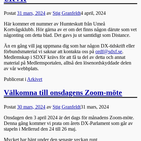
Postat
31 mars, 2024
av
Stig Granfeldt
4 april, 2024
Här kommer ett nummer av Humteskutt från Umeå
Kortvågsklubb. Hör gärna av er om det finns någon därute som vet
någonting om detta blad. Det gavs ju ut samtidigt som Distance.
Än en gång vill jag uppmana dig som har någon DX-tidskrift eller
förbundsmaterial vi saknar att kontakta oss på
ordf@sdxf.se
.
Medlemskap i SDXF krävs för att få ta del av detta och annat
material på Medlemsportalen, alltså den lösenordskyddade delen
av vår webbplats.
Publicerat i
Arkivet
Välkomna till onsdagens Zoom-möte
Postat
30 mars, 2024
av
Stig Granfeldt
31 mars, 2024
Onsdagen den 3 april 2024 är det dags för månadens Zoom-möte.
Denna gång kommer vi prata om årets DX-Parlament som går av
stapeln i Mellerud den 24 till 26 maj.
Mycket har hänt under den senaste veckan runt