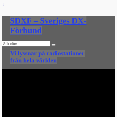
↓
SDXF – Sveriges DX-
Förbund
Sök
efter:
Vi lyssnar på radiostationer
från hela världen