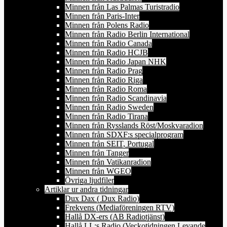
Minnen från Las Palmas Turistradio
Minnen från Paris-Inter
Minnen från Polens Radio
Minnen från Radio Berlin International
Minnen från Radio Canada
Minnen från Radio HCJB
Minnen från Radio Japan NHK
Minnen från Radio Prag
Minnen från Radio Riga
Minnen från Radio Roma
Minnen från Radio Scandinavia
Minnen från Radio Sweden
Minnen från Radio Tirana
Minnen från Rysslands Röst/Moskvaradion
Minnen från SDXF:s specialprogram
Minnen från SEIT, Portugal
Minnen från Tanger
Minnen från Vatikanradion
Minnen från WGEO
Övriga ljudfiler
Artiklar ur andra tidningar
Dux Dax ( Dux Radio)
Frekvens (Mediaföreningen RTV)
Hallå DX-ers (AB Radiotjänst)
Hallå LL:s Radio (Veckotidningen Levande