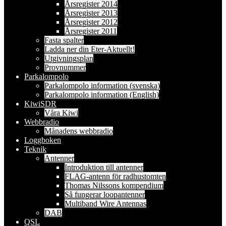
Årsregister 2014
Årsregister 2013
Årsregister 2012
Årsregister 2011
Fasta spalter
Ladda ner din Eter-Aktuellt!
Utgivningsplan
Provnummer
Parkalompolo
Parkalompolo information (svenska)
Parkalompolo information (English)
KiwiSDR
Våra Kiwi
Webbradio
Månadens webbradio
Loggboken
Teknik
Antenner
Introduktion till antenner
FLAG-antenn för radhustomten
Thomas Nilssons kompendium
Så fungerar loopantenner
Multiband Wire Antennas
DAB
QSL