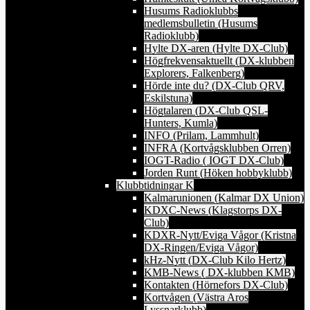
Husums Radioklubbs
medlemsbulletin (Husums
Radioklubb)
Hylte DX-aren (Hylte DX-Club)
Högfrekvensaktuellt (DX-klubben
Explorers, Falkenberg)
Hörde inte du? (DX-Club QRV,
Eskilstuna)
Högtalaren (DX-Club QSL-
Hunters, Kumla)
INFO (Prilam, Lammhult)
INFRA (Kortvågsklubben Orren)
IOGT-Radio ( IOGT DX-Club)
Jorden Runt (Höken hobbyklubb)
Klubbtidningar K
Kalmarunionen (Kalmar DX Union)
KDXC-News (Klagstorps DX-
Club)
KDXR-Nytt/Eviga Vågor (Kristna
DX-Ringen/Eviga Vågor)
kHz-Nytt (DX-Club Kilo Hertz)
KMB-News ( DX-klubben KMB)
Kontakten (Hörnefors DX-Club)
Kortvågen (Västra Aros
Lyssnarklubb)