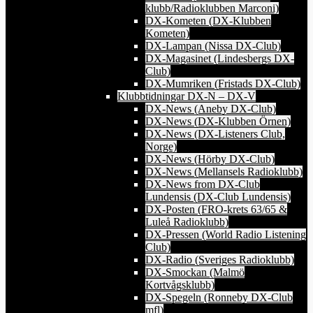
klubb/Radioklubben Marconi)
DX-Kometen (DX-Klubben
Kometen)
DX-Lampan (Nissa DX-Club)
DX-Magasinet (Lindesbergs DX-
Club)
DX-Mumriken (Fristads DX-Club)
Klubbtidningar DX-N – DX-V
DX-News (Aneby DX-Club)
DX-News (DX-Klubben Örnen)
DX-News (DX-Listeners Club,
Norge)
DX-News (Hörby DX-Club)
DX-News (Mellansels Radioklubb)
DX-News from DX-Club
Lundensis (DX-Club Lundensis)
DX-Posten (FRO-krets 63/65 &
Luleå Radioklubb)
DX-Pressen (World Radio Listening
Club)
DX-Radio (Sveriges Radioklubb)
DX-Smockan (Malmö
Kortvågsklubb)
DX-Spegeln (Ronneby DX-Club
mfl)