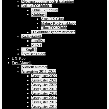
Medlemsuppgifter och datalagring
Lokala DX-klubbar
Aktuell klubblista
Klubbnytt
Aros DX Club
Malmö Kortvågsklubb
Tibro DX-Klubb
DX-klubbar genom historien
Radiostatistik
Landlista
MEST
In English
Styrelsens sidor
DX-Köp
Eter-Aktuellt
Aktuellt nummer
Årsregister 2011-2022
Årsregister 2022
Årsregister 2021
Årsregister 2020
Årsregister 2019
Årsregister 2018
Årsregister 2017
Årsregister 2016
Årsregister 2015