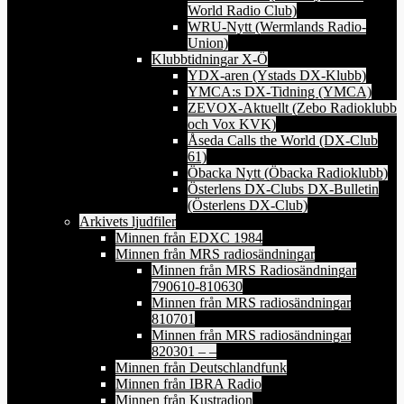
World Radio Club)
WRU-Nytt (Wermlands Radio-
Union)
Klubbtidningar X-Ö
YDX-aren (Ystads DX-Klubb)
YMCA:s DX-Tidning (YMCA)
ZEVOX-Aktuellt (Zebo Radioklubb
och Vox KVK)
Åseda Calls the World (DX-Club
61)
Öbacka Nytt (Öbacka Radioklubb)
Österlens DX-Clubs DX-Bulletin
(Österlens DX-Club)
Arkivets ljudfiler
Minnen från EDXC 1984
Minnen från MRS radiosändningar
Minnen från MRS Radiosändningar
790610-810630
Minnen från MRS radiosändningar
810701
Minnen från MRS radiosändningar
820301 – –
Minnen från Deutschlandfunk
Minnen från IBRA Radio
Minnen från Kustradion