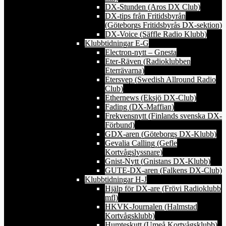
DX-Stunden (Aros DX Club)
DX-tips från Fritidsbyrån
(Göteborgs Fritidsbyrås DX-sektion)
DX-Voice (Säffle Radio Klubb)
Klubbtidningar E-G
Electron-nytt – Gnesta
Eter-Räven (Radioklubben
Eterrävarna)
Etersvep (Swedish Allround Radio
Club)
Ethernews (Eksjö DX-Club)
Fading (DX-Maffian)
Frekvensnytt (Finlands svenska DX-
Förbund)
GDX-aren (Göteborgs DX-Klubb)
Gevalia Calling (Gefle
Kortvågslyssnare)
Gnist-Nytt (Gnistans DX-Klubb)
GUTE-DX-aren (Falkens DX-Club)
Klubbtidningar H-J
Hjälp för DX-are (Frövi Radioklubb
mfl)
HKVK-Journalen (Halmstad
Kortvågsklubb)
Humteskutt (Umeå Kortvågsklubb)