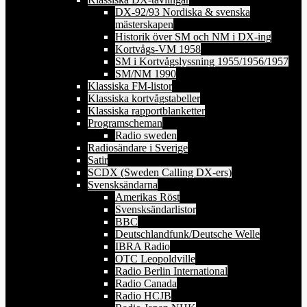
DX-92/93 Nordiska & svenska
mästerskapen
Historik över SM och NM i DX-ing
Kortvågs-VM 1958
SM i Kortvågslyssning 1955/1956/1957
SM/NM 1990
Klassiska FM-listor
Klassiska kortvågstabeller
Klassiska rapportblanketter
Programscheman
Radio sweden
Radiosändare i Sverige
Satir
SCDX (Sweden Calling DX-ers)
Svensksändarna
Amerikas Röst
Svensksändarlistor
BBC
Deutschlandfunk/Deutsche Welle
IBRA Radio
OTC Leopoldville
Radio Berlin International
Radio Canada
Radio HCJB