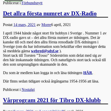
Publicerat i
Förbundsnytt
Det allra första numret av DX-Radio
Postat
14 mars, 2021
av
Morre
6 april, 2021
I april 1944 hände något stort för hobbyn i Sverige . Nummer 1 av
DX-radio gavs ut – det allra första numret av tidningen. Det är
kanske till och med den allra första renodlade DX-tidningen i
Sverige (om du har information som bekräftar eller motsäger detta
så meddela gärna
webred@sdxf.se
).
Stort tack till Torsten ”Tosso” Söderström som delat med sig av
den här inskannade tidningen. Och naturligtvis stort tack också till
den som ursprungligen skannande in den.
Du som är medlem kan logga in och läsa tidningen
HÄR
.
Där finns sedan tidigare också årgångarna 1954-1956 att läsa.
Publicerat i
Nostalgi
Vårprogram 2021 för Tibro DX-klubb