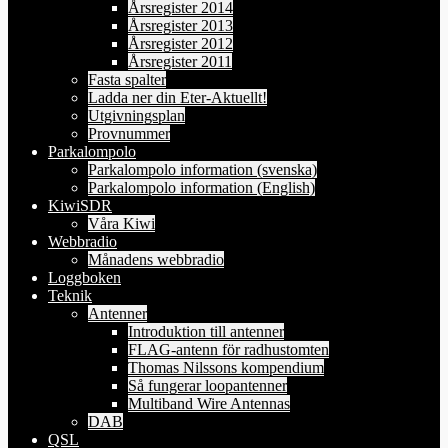
Årsregister 2014
Årsregister 2013
Årsregister 2012
Årsregister 2011
Fasta spalter
Ladda ner din Eter-Aktuellt!
Utgivningsplan
Provnummer
Parkalompolo
Parkalompolo information (svenska)
Parkalompolo information (English)
KiwiSDR
Våra Kiwi
Webbradio
Månadens webbradio
Loggboken
Teknik
Antenner
Introduktion till antenner
FLAG-antenn för radhustomten
Thomas Nilssons kompendium
Så fungerar loopantenner
Multiband Wire Antennas
DAB
QSL