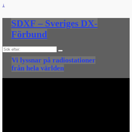
↓
SDXF – Sveriges DX-
Förbund
Sök
efter:
Vi lyssnar på radiostationer
från hela världen