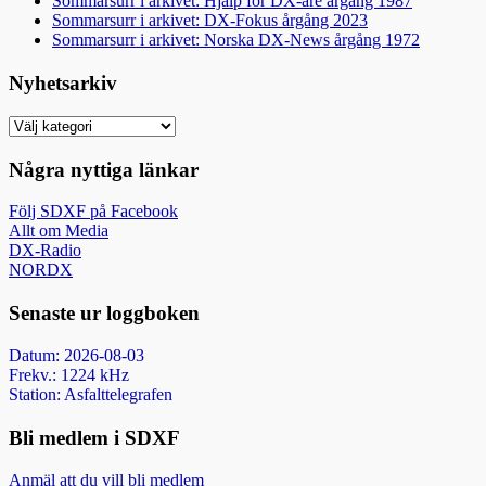
Sommarsurr i arkivet: Hjälp för DX-are årgång 1987
Sommarsurr i arkivet: DX-Fokus årgång 2023
Sommarsurr i arkivet: Norska DX-News årgång 1972
Nyhetsarkiv
Nyhetsarkiv
Några nyttiga länkar
Följ SDXF på Facebook
Allt om Media
DX-Radio
NORDX
Senaste ur loggboken
Datum: 2026-08-03
Frekv.: 1224 kHz
Station: Asfalttelegrafen
Bli medlem i SDXF
Anmäl att du vill bli medlem