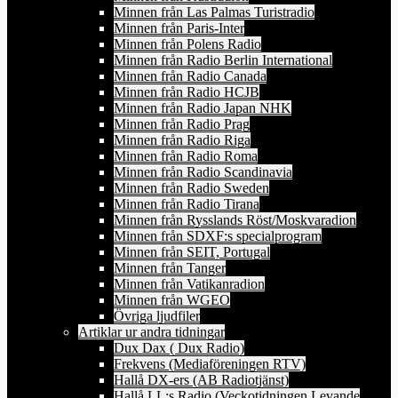
Minnen från Las Palmas Turistradio
Minnen från Paris-Inter
Minnen från Polens Radio
Minnen från Radio Berlin International
Minnen från Radio Canada
Minnen från Radio HCJB
Minnen från Radio Japan NHK
Minnen från Radio Prag
Minnen från Radio Riga
Minnen från Radio Roma
Minnen från Radio Scandinavia
Minnen från Radio Sweden
Minnen från Radio Tirana
Minnen från Rysslands Röst/Moskvaradion
Minnen från SDXF:s specialprogram
Minnen från SEIT, Portugal
Minnen från Tanger
Minnen från Vatikanradion
Minnen från WGEO
Övriga ljudfiler
Artiklar ur andra tidningar
Dux Dax ( Dux Radio)
Frekvens (Mediaföreningen RTV)
Hallå DX-ers (AB Radiotjänst)
Hallå LL:s Radio (Veckotidningen Levande