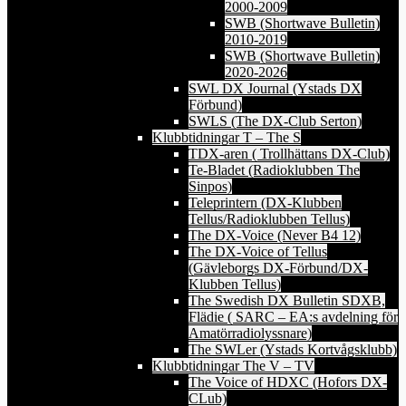
2000-2009
SWB (Shortwave Bulletin)
2010-2019
SWB (Shortwave Bulletin)
2020-2026
SWL DX Journal (Ystads DX
Förbund)
SWLS (The DX-Club Serton)
Klubbtidningar T – The S
TDX-aren ( Trollhättans DX-Club)
Te-Bladet (Radioklubben The
Sinpos)
Teleprintern (DX-Klubben
Tellus/Radioklubben Tellus)
The DX-Voice (Never B4 12)
The DX-Voice of Tellus
(Gävleborgs DX-Förbund/DX-
Klubben Tellus)
The Swedish DX Bulletin SDXB,
Flädie ( SARC – EA:s avdelning för
Amatörradiolyssnare)
The SWLer (Ystads Kortvågsklubb)
Klubbtidningar The V – TV
The Voice of HDXC (Hofors DX-
CLub)