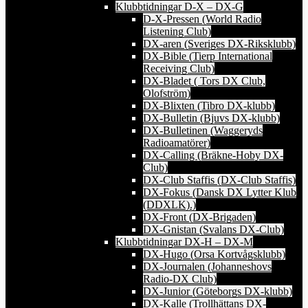
Klubbtidningar D-X – DX-G
D-X-Pressen (World Radio
Listening Club)
DX-aren (Sveriges DX-Riksklubb)
DX-Bible (Tierp International
Receiving Club)
DX-Bladet ( Tors DX Club,
Olofström)
DX-Blixten (Tibro DX-klubb)
DX-Bulletin (Bjuvs DX-klubb)
DX-Bulletinen (Waggeryds
Radioamatörer)
DX-Calling (Bräkne-Hoby DX-
Club)
DX-Club Staffis (DX-Club Staffis)
DX-Fokus (Dansk DX Lytter Klub
(DDXLK).)
DX-Front (DX-Brigaden)
DX-Gnistan (Svalans DX-Club)
Klubbtidningar DX-H – DX-M
DX-Hugo (Orsa Kortvågsklubb)
DX-Journalen (Johanneshovs
Radio-DX Club)
DX-Junior (Göteborgs DX-klubb)
DX-Kalle (Trollhättans DX-