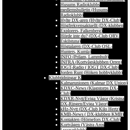
Husums Radioklubbs
medlemsbulletin (Husums
Radioklubb)
Hylte DX-aren (Hylte DX-Club)
Högfrekvensaktuellt (DX-klubben
Explorers, Falkenberg)
Hörde inte du? (DX-Club QRV,
Eskilstuna)
Högtalaren (DX-Club QSL-
Hunters, Kumla)
INFO (Prilam, Lammhult)
INFRA (Kortvågsklubben Orren)
IOGT-Radio ( IOGT DX-Club)
Jorden Runt (Höken hobbyklubb)
Klubbtidningar K
Kalmarunionen (Kalmar DX Union)
KDXC-News (Klagstorps DX-
Club)
KDXR-Nytt/Eviga Vågor (Kristna
DX-Ringen/Eviga Vågor)
kHz-Nytt (DX-Club Kilo Hertz)
KMB-News ( DX-klubben KMB)
Kontakten (Hörnefors DX-Club)
Kortvågen (Västra Aros
Lyssnarklubb)