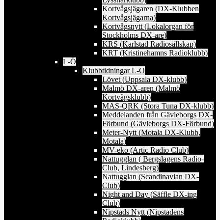
Kortvågsjägaren (DX-Klubben
Kortvågsjägarna)
Kortvågsnytt (Lokalorgan för
Stockholms DX-are)
KRS (Karlstad Radiosällskap)
KRT (Kristinehamns Radioklubb)
L-Ö
Klubbtidningar L-O
Lövet (Uppsala DX-klubb)
Malmö DX-aren (Malmö
Kortvågsklubb)
MAS-QRK (Stora Tuna DX-klubb)
Meddelanden från Gävleborgs DX-
Förbund (Gävleborgs DX-Förbund)
Meter-Nytt (Motala DX-Klubb,
Motala)
MV-eko (Artic Radio Club)
Nattugglan ( Bergslagens Radio-
Club, Lindesberg)
Nattugglan (Scandinavian DX-
Club)
Night and Day (Säffle DX-ing
Club)
Nipstads Nytt (Nipstadens