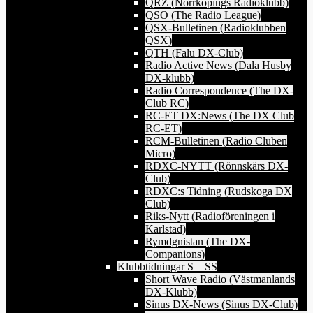
QRZ (Norrköpings Radioklubb)
QSO (The Radio League)
QSX-Bulletinen (Radioklubben
QSX)
QTH (Falu DX-Club)
Radio Active News (Dala Husby
DX-klubb)
Radio Correspondence (The DX-
Club RC)
RC-ET DX:News (The DX Club
RC-ET)
RCM-Bulletinen (Radio Cluben
Micro)
RDXC-NYTT (Rönnskärs DX-
Club)
RDXC:s Tidning (Rudskoga DX
Club)
Riks-Nytt (Radioföreningen i
Karlstad)
Rymdgnistan (The DX-
Companions)
Klubbtidningar S – SS
Short Wave Radio (Västmanlands
DX-Klubb)
Sinus DX-News (Sinus DX-Club)