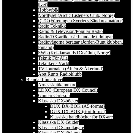
livet)
Hobbyfolk
Nordlyset (Arctic Listeners Club, Norge)
QTC (Föreningen Sveriges Sändareamatörer)
Radio Teknikk
Radio & Television/Populär Radio
Radio/DX-artiklar är blandade tidningar
Radiovågorna berättar (Jorden-Runt klubben,
Finland)
SWL (Kristiansands DX-Club, Norge)
Teknik För Alla
Teknikens Värld
TV Journalen (Åhlén & Åkerlund)
Året Runts Radioklubb
Blandat från arkivet
Arnes skattkammare
EDXC (European DX Council)
Gunnar Carlsson
Klassiska DX-böcker
DUX DX-BOK (A5-format)
DUX DX-BOK (stort format)
Klassiska handböcker för DX-are
Klassiska DX-Guider
Klassiska DX-mottagare
Klassiska DX-tävlingar