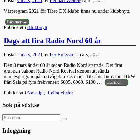
Postat
9 mars, 2021
av
Lennart Weirell
6 april, 2021
Vårprogram 2021 för Tibro DX-klubb finns nu under klubbnytt.
Läs mer →
Publicerat i
Klubbnytt
Dags att fira Radio Nord 60 år
Postat
1 mars, 2021
av
Per Eriksson
1 mars, 2021
Den 8 mars är det 60 år sedan Radio Nord startade. Det firar
gruppen bakom Radio Nord Revival genom att sända
minnesprogram på kortvåg den 7-8 mars. Tillstånd finns för 10 kW
från Sala på fyra frekvenser: 6035, 6060, 6130
…
Läs mer →
Publicerat i
Nostalgi
,
Radionyheter
Sök på sdxf.se
Sök
efter:
Inloggning