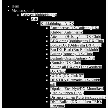
Hem
Medlemsportal
Arkivets klubbtidningar
A-K
Klubbtidningar A-DK
Antennernas DX-Bulletin (DX-
Klubben Antennerna)
Attention (Helsingfors-DX-Club)
BDX-aren (Björkhagens DX Club)
Bohus-DX (Uddevalla DX-Club)
Bro DX-Blad (Bro Radioklubb)
Bullen (Ronneby DX-Club)
Burträsk-Osten/Burträsk-Nytt
(Burträsk DX-Club)
Calling all DX-ers (The Goodwill
DX-Club)
CQDX (DX-Club 57)
DEXTRA (Ersmarks DX-Klubb
mfl)
Dipolen [Eter-Nytt/DX-Mumriken]
(Radioklubben Dipol)
Distance (Umeå Kortvågsklubb mfl)
DKT-Bullen (DX-klubben TRIO,
Längjum)