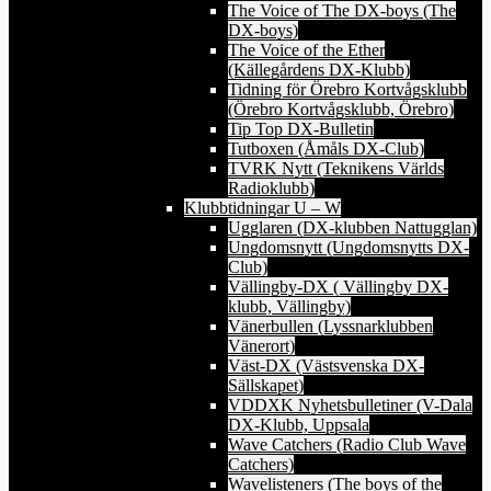
The Voice of The DX-boys (The
DX-boys)
The Voice of the Ether
(Källegårdens DX-Klubb)
Tidning för Örebro Kortvågsklubb
(Örebro Kortvågsklubb, Örebro)
Tip Top DX-Bulletin
Tutboxen (Åmåls DX-Club)
TVRK Nytt (Teknikens Världs
Radioklubb)
Klubbtidningar U – W
Ugglaren (DX-klubben Nattugglan)
Ungdomsnytt (Ungdomsnytts DX-
Club)
Vällingby-DX ( Vällingby DX-
klubb, Vällingby)
Vänerbullen (Lyssnarklubben
Vänerort)
Väst-DX (Västsvenska DX-
Sällskapet)
VDDXK Nyhetsbulletiner (V-Dala
DX-Klubb, Uppsala
Wave Catchers (Radio Club Wave
Catchers)
Wavelisteners (The boys of the