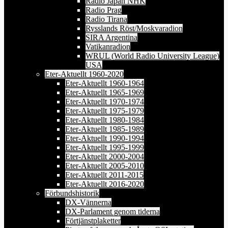
Radio Japan NHK
Radio Prag
Radio Tirana
Rysslands Röst/Moskvaradion
SIRA Argentina
Vatikanradion
WRUL (World Radio University League)
USA
Eter-Aktuellt 1960-2020
Eter-Aktuellt 1960-1964
Eter-Aktuellt 1965-1969
Eter-Aktuellt 1970-1974
Eter-Aktuellt 1975-1979
Eter-Aktuellt 1980-1984
Eter-Aktuellt 1985-1989
Eter-Aktuellt 1990-1994
Eter-Aktuellt 1995-1999
Eter-Aktuellt 2000-2004
Eter-Aktuellt 2005-2010
Eter-Aktuellt 2011-2015
Eter-Aktuellt 2016-2020
Förbundshistorik
DX-Vännerna
DX-Parlament genom tiderna
Förtjänstplaketter