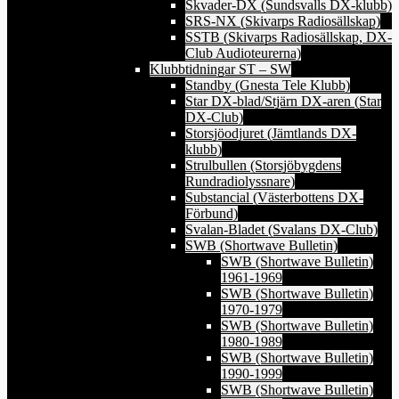
Skvader-DX (Sundsvalls DX-klubb)
SRS-NX (Skivarps Radiosällskap)
SSTB (Skivarps Radiosällskap, DX-
Club Audioteurerna)
Klubbtidningar ST – SW
Standby (Gnesta Tele Klubb)
Star DX-blad/Stjärn DX-aren (Star
DX-Club)
Storsjöodjuret (Jämtlands DX-
klubb)
Strulbullen (Storsjöbygdens
Rundradiolyssnare)
Substancial (Västerbottens DX-
Förbund)
Svalan-Bladet (Svalans DX-Club)
SWB (Shortwave Bulletin)
SWB (Shortwave Bulletin)
1961-1969
SWB (Shortwave Bulletin)
1970-1979
SWB (Shortwave Bulletin)
1980-1989
SWB (Shortwave Bulletin)
1990-1999
SWB (Shortwave Bulletin)