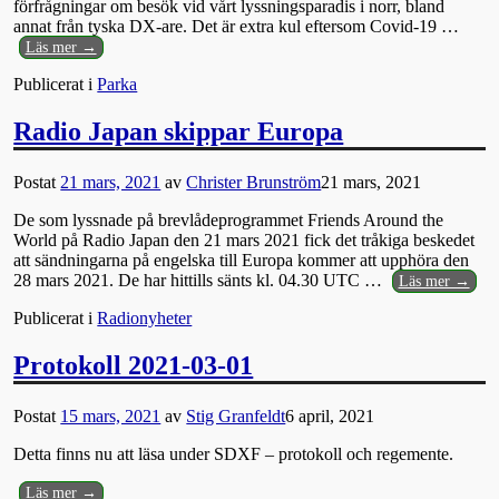
förfrågningar om besök vid vårt lyssningsparadis i norr, bland
annat från tyska DX-are. Det är extra kul eftersom Covid-19
…
Läs mer →
Publicerat i
Parka
Radio Japan skippar Europa
Postat
21 mars, 2021
av
Christer Brunström
21 mars, 2021
De som lyssnade på brevlådeprogrammet Friends Around the
World på Radio Japan den 21 mars 2021 fick det tråkiga beskedet
att sändningarna på engelska till Europa kommer att upphöra den
28 mars 2021. De har hittills sänts kl. 04.30 UTC
…
Läs mer →
Publicerat i
Radionyheter
Protokoll 2021-03-01
Postat
15 mars, 2021
av
Stig Granfeldt
6 april, 2021
Detta finns nu att läsa under SDXF – protokoll och regemente.
Läs mer →