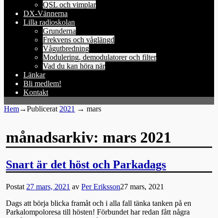
QSL och vimplar
DX-Vännerna
Lilla radioskolan
Grunderna
Frekvens och våglängd
Vågutbredning
Modulering, demodulatorer och filter
Vad du kan höra när
Länkar
Bli medlem!
Kontakt
Hem
→Publicerat
2021
→
mars
månadsarkiv:
mars 2021
Snart är det höst och Parkadags
Postat
27 mars, 2021
av
Per Eriksson
27 mars, 2021
Dags att börja blicka framåt och i alla fall tänka tanken på en
Parkalompoloresa till hösten! Förbundet har redan fått några