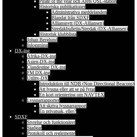
Pirate of the year och Årets QSL-station
Historiska publikationer
Administrativa meddelanden
Blandat från SDXF
Alliansnytt (DX-Alliansen)
Stredakbulletin/Stredak (DX-Alliansen)
Historisk klubblista
Johan Berglund
Inloggning
DX-ing
Afrika-DX-ing
Asien-DX-ing
Clandestine DX-ing
FM DX-ing
Utility-DX
Introduktion till NDB (Non Directional Beacons)
Att lyssna eller att se på fyrar
En kort orientering om NAVTEX
Lyssnarrapporter
Att skriva lyssnarrapport
En privatsak, eller?
SDXF
Styrelse och funktionärer
Stadgar
Protokoll och reglemente