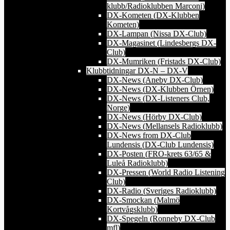
klubb/Radioklubben Marconi)
DX-Kometen (DX-Klubben
Kometen)
DX-Lampan (Nissa DX-Club)
DX-Magasinet (Lindesbergs DX-
Club)
DX-Mumriken (Fristads DX-Club)
Klubbtidningar DX-N – DX-V
DX-News (Aneby DX-Club)
DX-News (DX-Klubben Örnen)
DX-News (DX-Listeners Club,
Norge)
DX-News (Hörby DX-Club)
DX-News (Mellansels Radioklubb)
DX-News from DX-Club
Lundensis (DX-Club Lundensis)
DX-Posten (FRO-krets 63/65 &
Luleå Radioklubb)
DX-Pressen (World Radio Listening
Club)
DX-Radio (Sveriges Radioklubb)
DX-Smockan (Malmö
Kortvågsklubb)
DX-Spegeln (Ronneby DX-Club
mfl)