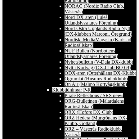
Radioklubb)
NORAC (Nordic Radio Club,
Västerås)
Nord-DX-aren (Luleå
Utlandslyssnares Förening)
Nord-Östra Upplands Radio Nytt
(DX-klubben Marconi, Öregrund)
Nordiskt MediaMagasin (Karlstad
Radiosällskap)
NUF Bullen (Norrbottens
Utlandslyssnares Förening)
Nyhetsbulletin (V-Dala DX-klubb)
Nytt i Kortväg (DX-Club BQ 69)
ODX-aren (Otterhällans DX-Klubb)
Ogrumlat (Husums Radioklubb)
On Air (Malmö Kortvågsklubb)
Klubbtidningar P-R
Pirate Reflections / SRS news
QRG-Bulletinen (Mälardalens
Radiosällskap)
QRX (Hofors DX-Club)
QRZ Hedera (Murgrönans DX-
Klubb, Gotland)
QRZ – Västerås Radioklubb,
Västerås