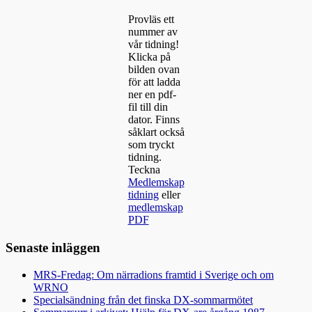
Provläs ett
nummer av
vår tidning!
Klicka på
bilden ovan
för att ladda
ner en pdf-
fil till din
dator. Finns
såklart också
som tryckt
tidning.
Teckna
Medlemskap
tidning
eller
medlemskap
PDF
Senaste inläggen
MRS-Fredag: Om närradions framtid i Sverige och om
WRNO
Specialsändning från det finska DX-sommarmötet