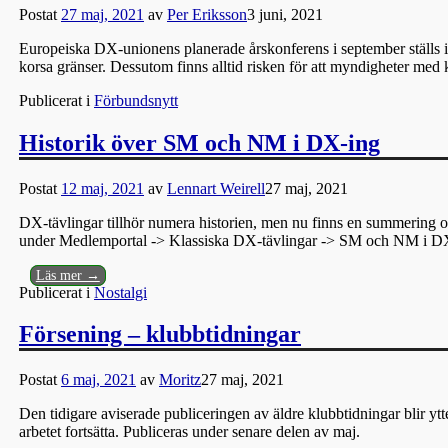
Postat
27 maj, 2021
av
Per Eriksson
3 juni, 2021
Europeiska DX-unionens planerade årskonferens i september ställs in.
korsa gränser. Dessutom finns alltid risken för att myndigheter med k
Publicerat i
Förbundsnytt
Historik över SM och NM i DX-ing
Postat
12 maj, 2021
av
Lennart Weirell
27 maj, 2021
DX-tävlingar tillhör numera historien, men nu finns en summering o
under Medlemportal -> Klassiska DX-tävlingar -> SM och NM i D
Läs mer →
Publicerat i
Nostalgi
Försening – klubbtidningar
Postat
6 maj, 2021
av
Moritz
27 maj, 2021
Den tidigare aviserade publiceringen av äldre klubbtidningar blir ytt
arbetet fortsätta. Publiceras under senare delen av maj.