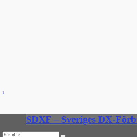
↓
SDXF – Sveriges DX-För
Sök