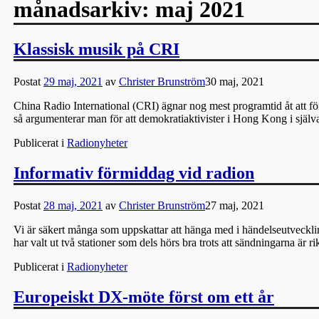
månadsarkiv:
maj 2021
Klassisk musik på CRI
Postat
29 maj, 2021
av
Christer Brunström
30 maj, 2021
China Radio International (CRI) ägnar nog mest programtid åt att förs
så argumenterar man för att demokratiaktivister i Hong Kong i själv
Publicerat i
Radionyheter
Informativ förmiddag vid radion
Postat
28 maj, 2021
av
Christer Brunström
27 maj, 2021
Vi är säkert många som uppskattar att hänga med i händelseutvecklinge
har valt ut två stationer som dels hörs bra trots att sändningarna är r
Publicerat i
Radionyheter
Europeiskt DX-möte först om ett år