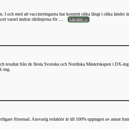
 I och med att vaccineringarna har kommit olika långt i olika länder är
ort varsel ändrar riktlinjerna för
…
Läs mer →
ch resultat från de flesta Svenska och Nordiska Mästerskapen i DX-ing 
X-ing.
erligare försenad. Ansvarig redaktör är till 100% upptagen av annat fram