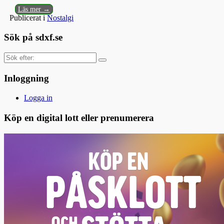
Läs mer →
Publicerat i
Nostalgi
Sök på sdxf.se
Sök
efter:
Inloggning
Logga in
Köp en digital lott eller prenumerera