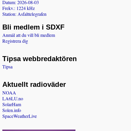
Datum: 2026-08-03
Frekv.: 1224 kHz
Station: Asfalttelegrafen
Bli medlem i SDXF
Anmäl att du vill bli medlem
Registrera dig
Tipsa webbredaktören
Tipsa
Aktuellt radioväder
NOAA
LA6LU.no
SolarHam
Solen.info
SpaceWeatherLive