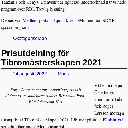
Tanzania och Kenya. Ett avsnitt är signerad undertecknad när vi hade
program över RBI. Trevlig lyssning
De nås via:
Medlemsportal
→
Ljudarkivet
→
Minnen från SDXF:s
specialprogram
Okategoriserade
Prisutdelning för
Tibromästerskapen 2021
24 augusti, 2022
Moritz
Vid ett möte på
Roger Larsson mottager vandringspris och
Österbergs
diplom av prisutdelaren Anders Brissman. Foto:
konditori i Tidan
Elof Johansson SLA
fick Roger
Larsson mottaga
Klubbnytt
förstapriset i Tibromästerskapen 2021. Läs mer på sidan
som du hittar under Medlemsportal!