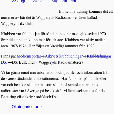
23 augusti, 2022
Stig Granfeldt
En helt ny tidning kommer det ett
nummer av här det är Waggeryds Radioamaörer även kallad
Waggeryds dx-club.
Klubben var från början för sändaramatörer men gick sedan 1970
över till att bli en klubb mer för dx-are. Klubben var aktiv mellan
åren 1967-1976. Här följer ett 30-sidigt nummer från 1973.
Finns på:
Medlemsportal
→
Arkivets klubbtidningar
→
Klubbtidningar
DX-
→
DX-Bulletinen ( Waggeryds Radioamatörer)
Vi tar gärna emot mer information och ljudfiler och information från
de svensksändande radiostationerna. Har Ni bilder på när de eller ni
var och besökte stationerna som sände på svenska eller deras
radioröster var i Sverige på besök så är vi även tacksamma för detta.
Bara ring eller skriv : ordf@sdxf.se
Okategoriserade