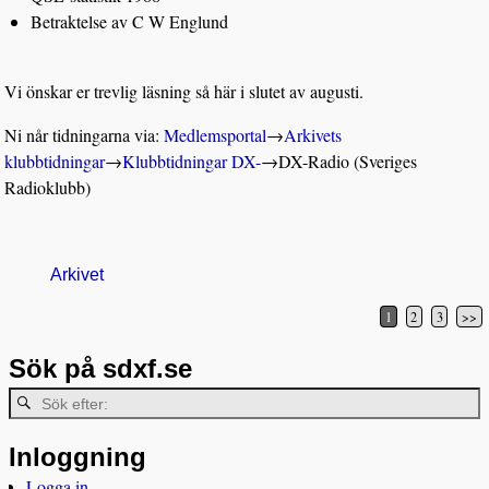
Betraktelse av C W Englund
Vi önskar er trevlig läsning så här i slutet av augusti.
Ni når tidningarna via:
Medlemsportal
→
Arkivets
klubbtidningar
→
Klubbtidningar DX-
→
DX-Radio (Sveriges
Radioklubb)
Arkivet
1
2
3
>>
Inläggsnavigering
Sök på sdxf.se
Inloggning
Logga in