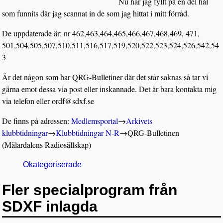
Nu har jag fyllt på en del hål
som funnits där jag scannat in de som jag hittat i mitt förråd.
De uppdaterade är: nr 462,463,464,465,466,467,468,469, 471,
501,504,505,507,510,511,516,517,519,520,522,523,524,526,542,54
3
Är det någon som har QRG-Bulletiner där det står saknas så tar vi
gärna emot dessa via post eller inskannade. Det är bara kontakta mig
via telefon eller ordf@sdxf.se
De finns på adressen:
Medlemsportal
→
Arkivets
klubbtidningar
→
Klubbtidningar N-R
→
QRG-Bulletinen
(Mälardalens Radiosällskap)
Okategoriserade
Fler specialprogram från
SDXF inlagda