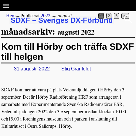
Hem
→Publicerat
2022
→
augusti
1
2
3
>>
SDXF – Sveriges DX-Förbund
månadsarkiv:
augusti 2022
Kom till Hörby och träffa SDXF
till helgen
31 augusti, 2022
Stig Granfeldt
SDXF kommer att vara på plats Veteranljuddagen i Hörby den 3
september. Det är Hörby Radioförening HRF som arrangerar, i
samarbete med Experimenterande Svenska Radioamatörer ESR,
VeteranLjuddagen 2022 den 3:e september mellan klockan 10.00
och15.00 i föreningens museum och i parken i anslutning till
Kulturhuset i Östra Sallerups, Hörby.