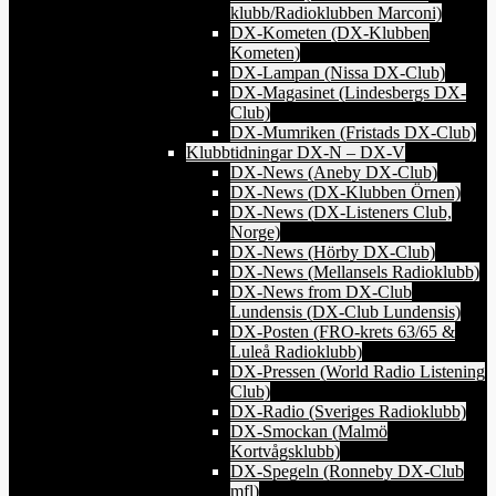
klubb/Radioklubben Marconi)
DX-Kometen (DX-Klubben
Kometen)
DX-Lampan (Nissa DX-Club)
DX-Magasinet (Lindesbergs DX-
Club)
DX-Mumriken (Fristads DX-Club)
Klubbtidningar DX-N – DX-V
DX-News (Aneby DX-Club)
DX-News (DX-Klubben Örnen)
DX-News (DX-Listeners Club,
Norge)
DX-News (Hörby DX-Club)
DX-News (Mellansels Radioklubb)
DX-News from DX-Club
Lundensis (DX-Club Lundensis)
DX-Posten (FRO-krets 63/65 &
Luleå Radioklubb)
DX-Pressen (World Radio Listening
Club)
DX-Radio (Sveriges Radioklubb)
DX-Smockan (Malmö
Kortvågsklubb)
DX-Spegeln (Ronneby DX-Club
mfl)