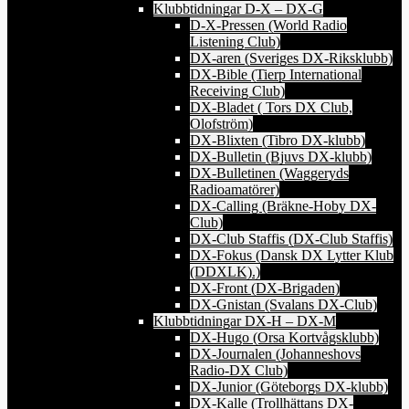
Klubbtidningar D-X – DX-G
D-X-Pressen (World Radio
Listening Club)
DX-aren (Sveriges DX-Riksklubb)
DX-Bible (Tierp International
Receiving Club)
DX-Bladet ( Tors DX Club,
Olofström)
DX-Blixten (Tibro DX-klubb)
DX-Bulletin (Bjuvs DX-klubb)
DX-Bulletinen (Waggeryds
Radioamatörer)
DX-Calling (Bräkne-Hoby DX-
Club)
DX-Club Staffis (DX-Club Staffis)
DX-Fokus (Dansk DX Lytter Klub
(DDXLK).)
DX-Front (DX-Brigaden)
DX-Gnistan (Svalans DX-Club)
Klubbtidningar DX-H – DX-M
DX-Hugo (Orsa Kortvågsklubb)
DX-Journalen (Johanneshovs
Radio-DX Club)
DX-Junior (Göteborgs DX-klubb)
DX-Kalle (Trollhättans DX-