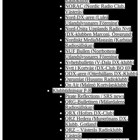
Radioklubb)
NORAC (Nordic Radio Club,
Västerås)
Nord-DX-aren (Luleå
Utlandslyssnares Förening)
Nord-Östra Upplands Radio Nytt
(DX-klubben Marconi, Öregrund)
Nordiskt MediaMagasin (Karlstad
Radiosällskap)
NUF Bullen (Norrbottens
Utlandslyssnares Förening)
Nyhetsbulletin (V-Dala DX-klubb)
Nytt i Kortväg (DX-Club BQ 69)
ODX-aren (Otterhällans DX-Klubb)
Ogrumlat (Husums Radioklubb)
On Air (Malmö Kortvågsklubb)
Klubbtidningar P-R
Pirate Reflections / SRS news
QRG-Bulletinen (Mälardalens
Radiosällskap)
QRX (Hofors DX-Club)
QRZ Hedera (Murgrönans DX-
Klubb, Gotland)
QRZ – Västerås Radioklubb,
Västerås