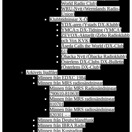
World Radio Club)
WRU-Nytt (Wermlands Radio-
Union)
Klubbtidningar X-Ö
YDX-aren (Ystads DX-Klubb)
YMCA:s DX-Tidning (YMCA)
ZEVOX-Aktuellt (Zebo Radioklubb
och Vox KVK)
Åseda Calls the World (DX-Club
61)
Öbacka Nytt (Öbacka Radioklubb)
Österlens DX-Clubs DX-Bulletin
(Österlens DX-Club)
Arkivets ljudfiler
Minnen från EDXC 1984
Minnen från MRS radiosändningar
Minnen från MRS Radiosändningar
790610-810630
Minnen från MRS radiosändningar
810701
Minnen från MRS radiosändningar
820301 – –
Minnen från Deutschlandfunk
Minnen från IBRA Radio
Minnen från Kustradion