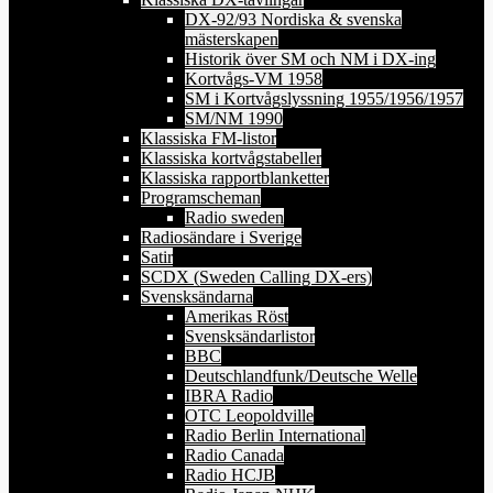
DX-92/93 Nordiska & svenska
mästerskapen
Historik över SM och NM i DX-ing
Kortvågs-VM 1958
SM i Kortvågslyssning 1955/1956/1957
SM/NM 1990
Klassiska FM-listor
Klassiska kortvågstabeller
Klassiska rapportblanketter
Programscheman
Radio sweden
Radiosändare i Sverige
Satir
SCDX (Sweden Calling DX-ers)
Svensksändarna
Amerikas Röst
Svensksändarlistor
BBC
Deutschlandfunk/Deutsche Welle
IBRA Radio
OTC Leopoldville
Radio Berlin International
Radio Canada
Radio HCJB