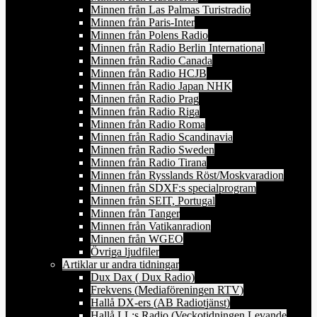
Minnen från Las Palmas Turistradio
Minnen från Paris-Inter
Minnen från Polens Radio
Minnen från Radio Berlin International
Minnen från Radio Canada
Minnen från Radio HCJB
Minnen från Radio Japan NHK
Minnen från Radio Prag
Minnen från Radio Riga
Minnen från Radio Roma
Minnen från Radio Scandinavia
Minnen från Radio Sweden
Minnen från Radio Tirana
Minnen från Rysslands Röst/Moskvaradion
Minnen från SDXF:s specialprogram
Minnen från SEIT, Portugal
Minnen från Tanger
Minnen från Vatikanradion
Minnen från WGEO
Övriga ljudfiler
Artiklar ur andra tidningar
Dux Dax ( Dux Radio)
Frekvens (Mediaföreningen RTV)
Hallå DX-ers (AB Radiotjänst)
Hallå LL:s Radio (Veckotidningen Levande