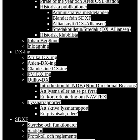
Pirate of the year och Årets QSL-station
Historiska publikationer
Administrativa meddelanden
Blandat från SDXF
Alliansnytt (DX-Alliansen)
Stredakbulletin/Stredak (DX-Alliansen)
Historisk klubblista
Johan Berglund
Inloggning
DX-ing
Afrika-DX-ing
Asien-DX-ing
Clandestine DX-ing
FM DX-ing
Utility-DX
Introduktion till NDB (Non Directional Beacons)
Att lyssna eller att se på fyrar
En kort orientering om NAVTEX
Lyssnarrapporter
Att skriva lyssnarrapport
En privatsak, eller?
SDXF
Styrelse och funktionärer
Stadgar
Protokoll och reglemente