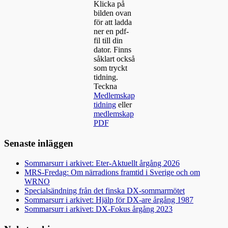
Klicka på
bilden ovan
för att ladda
ner en pdf-
fil till din
dator. Finns
såklart också
som tryckt
tidning.
Teckna
Medlemskap
tidning
eller
medlemskap
PDF
Senaste inläggen
Sommarsurr i arkivet: Eter-Aktuellt årgång 2026
MRS-Fredag: Om närradions framtid i Sverige och om
WRNO
Specialsändning från det finska DX-sommarmötet
Sommarsurr i arkivet: Hjälp för DX-are årgång 1987
Sommarsurr i arkivet: DX-Fokus årgång 2023