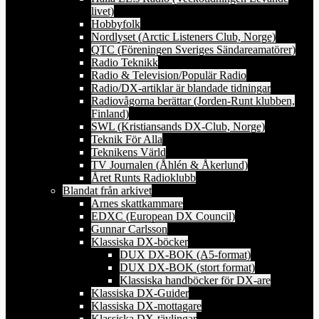
livet)
Hobbyfolk
Nordlyset (Arctic Listeners Club, Norge)
QTC (Föreningen Sveriges Sändareamatörer)
Radio Teknikk
Radio & Television/Populär Radio
Radio/DX-artiklar är blandade tidningar
Radiovågorna berättar (Jorden-Runt klubben,
Finland)
SWL (Kristiansands DX-Club, Norge)
Teknik För Alla
Teknikens Värld
TV Journalen (Åhlén & Åkerlund)
Året Runts Radioklubb
Blandat från arkivet
Arnes skattkammare
EDXC (European DX Council)
Gunnar Carlsson
Klassiska DX-böcker
DUX DX-BOK (A5-format)
DUX DX-BOK (stort format)
Klassiska handböcker för DX-are
Klassiska DX-Guider
Klassiska DX-mottagare
Klassiska DX-tävlingar