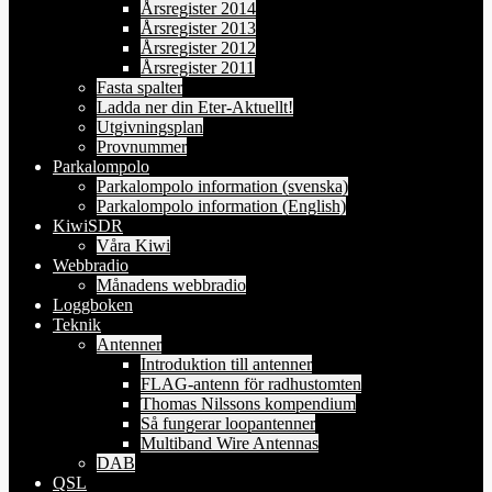
Årsregister 2014
Årsregister 2013
Årsregister 2012
Årsregister 2011
Fasta spalter
Ladda ner din Eter-Aktuellt!
Utgivningsplan
Provnummer
Parkalompolo
Parkalompolo information (svenska)
Parkalompolo information (English)
KiwiSDR
Våra Kiwi
Webbradio
Månadens webbradio
Loggboken
Teknik
Antenner
Introduktion till antenner
FLAG-antenn för radhustomten
Thomas Nilssons kompendium
Så fungerar loopantenner
Multiband Wire Antennas
DAB
QSL