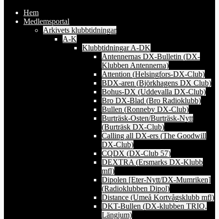
Hem
Medlemsportal
Arkivets klubbtidningar
A-K
Klubbtidningar A-DK
Antennernas DX-Bulletin (DX-
Klubben Antennerna)
Attention (Helsingfors-DX-Club)
BDX-aren (Björkhagens DX Club)
Bohus-DX (Uddevalla DX-Club)
Bro DX-Blad (Bro Radioklubb)
Bullen (Ronneby DX-Club)
Burträsk-Osten/Burträsk-Nytt
(Burträsk DX-Club)
Calling all DX-ers (The Goodwill
DX-Club)
CQDX (DX-Club 57)
DEXTRA (Ersmarks DX-Klubb
mfl)
Dipolen [Eter-Nytt/DX-Mumriken]
(Radioklubben Dipol)
Distance (Umeå Kortvågsklubb mfl)
DKT-Bullen (DX-klubben TRIO,
Längjum)