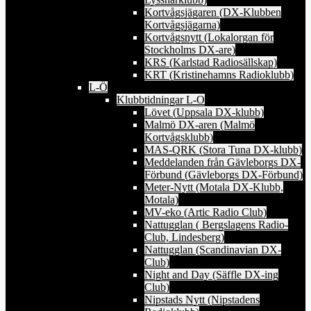
Kortvågsjägaren (DX-Klubben
Kortvågsjägarna)
Kortvågsnytt (Lokalorgan för
Stockholms DX-are)
KRS (Karlstad Radiosällskap)
KRT (Kristinehamns Radioklubb)
L-Ö
Klubbtidningar L-O
Lövet (Uppsala DX-klubb)
Malmö DX-aren (Malmö
Kortvågsklubb)
MAS-QRK (Stora Tuna DX-klubb)
Meddelanden från Gävleborgs DX-
Förbund (Gävleborgs DX-Förbund)
Meter-Nytt (Motala DX-Klubb,
Motala)
MV-eko (Artic Radio Club)
Nattugglan ( Bergslagens Radio-
Club, Lindesberg)
Nattugglan (Scandinavian DX-
Club)
Night and Day (Säffle DX-ing
Club)
Nipstads Nytt (Nipstadens