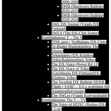
2000-2009
SWB (Shortwave Bulletin)
2010-2019
SWB (Shortwave Bulletin)
2020-2026
SWL DX Journal (Ystads DX
Förbund)
SWLS (The DX-Club Serton)
Klubbtidningar T – The S
TDX-aren ( Trollhättans DX-Club)
Te-Bladet (Radioklubben The
Sinpos)
Teleprintern (DX-Klubben
Tellus/Radioklubben Tellus)
The DX-Voice (Never B4 12)
The DX-Voice of Tellus
(Gävleborgs DX-Förbund/DX-
Klubben Tellus)
The Swedish DX Bulletin SDXB,
Flädie ( SARC – EA:s avdelning för
Amatörradiolyssnare)
The SWLer (Ystads Kortvågsklubb)
Klubbtidningar The V – TV
The Voice of HDXC (Hofors DX-
CLub)