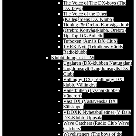
The Voice of The DX-boys (The
DX-boys)
The Voice of the Ether
(Källegårdens DX-Klubb)
Tidning för Örebro Kortvågsklubb
(Örebro Kortvågsklubb, Örebro)
Tip Top DX-Bulletin
Tutboxen (Åmåls DX-Club)
TVRK Nytt (Teknikens Världs
Radioklubb)
Klubbtidningar U – W
Ugglaren (DX-klubben Nattugglan)
Ungdomsnytt (Ungdomsnytts DX-
Club)
Vällingby-DX ( Vällingby DX-
klubb, Vällingby)
Vänerbullen (Lyssnarklubben
Vänerort)
Väst-DX (Västsvenska DX-
Sällskapet)
VDDXK Nyhetsbulletiner (V-Dala
DX-Klubb, Uppsala
Wave Catchers (Radio Club Wave
Catchers)
Wavelisteners (The boys of the