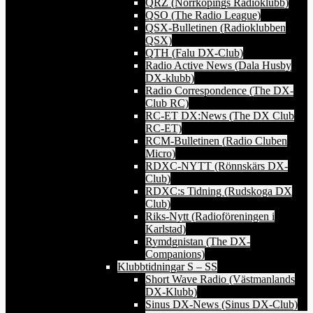
QRZ (Norrköpings Radioklubb)
QSO (The Radio League)
QSX-Bulletinen (Radioklubben
QSX)
QTH (Falu DX-Club)
Radio Active News (Dala Husby
DX-klubb)
Radio Correspondence (The DX-
Club RC)
RC-ET DX:News (The DX Club
RC-ET)
RCM-Bulletinen (Radio Cluben
Micro)
RDXC-NYTT (Rönnskärs DX-
Club)
RDXC:s Tidning (Rudskoga DX
Club)
Riks-Nytt (Radioföreningen i
Karlstad)
Rymdgnistan (The DX-
Companions)
Klubbtidningar S – SS
Short Wave Radio (Västmanlands
DX-Klubb)
Sinus DX-News (Sinus DX-Club)