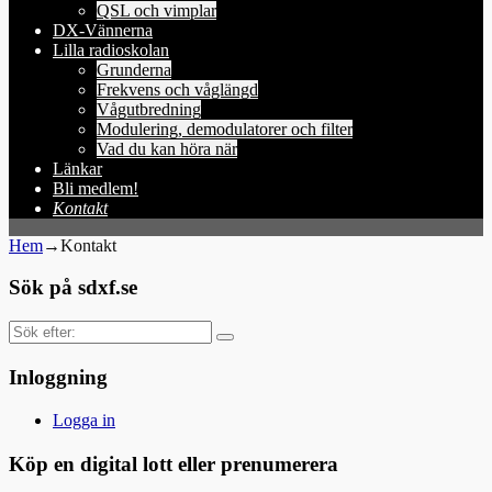
QSL och vimplar
DX-Vännerna
Lilla radioskolan
Grunderna
Frekvens och våglängd
Vågutbredning
Modulering, demodulatorer och filter
Vad du kan höra när
Länkar
Bli medlem!
Kontakt
Hem
→
Kontakt
Sök på sdxf.se
Sök
efter:
Inloggning
Logga in
Köp en digital lott eller prenumerera