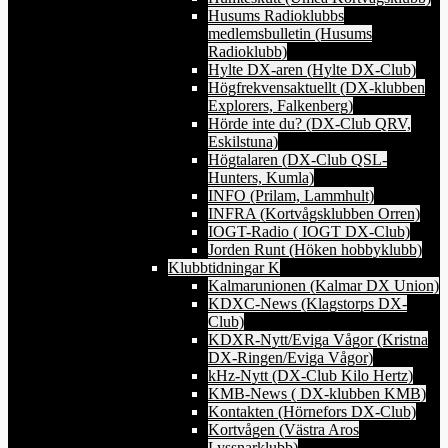
Husums Radioklubbs
medlemsbulletin (Husums
Radioklubb)
Hylte DX-aren (Hylte DX-Club)
Högfrekvensaktuellt (DX-klubben
Explorers, Falkenberg)
Hörde inte du? (DX-Club QRV,
Eskilstuna)
Högtalaren (DX-Club QSL-
Hunters, Kumla)
INFO (Prilam, Lammhult)
INFRA (Kortvågsklubben Orren)
IOGT-Radio ( IOGT DX-Club)
Jorden Runt (Höken hobbyklubb)
Klubbtidningar K
Kalmarunionen (Kalmar DX Union)
KDXC-News (Klagstorps DX-
Club)
KDXR-Nytt/Eviga Vågor (Kristna
DX-Ringen/Eviga Vågor)
kHz-Nytt (DX-Club Kilo Hertz)
KMB-News ( DX-klubben KMB)
Kontakten (Hörnefors DX-Club)
Kortvågen (Västra Aros
Lyssnarklubb)