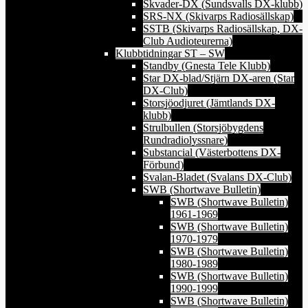
Skvader-DX (Sundsvalls DX-klubb)
SRS-NX (Skivarps Radiosällskap)
SSTB (Skivarps Radiosällskap, DX-
Club Audioteurerna)
Klubbtidningar ST – SW
Standby (Gnesta Tele Klubb)
Star DX-blad/Stjärn DX-aren (Star
DX-Club)
Storsjöodjuret (Jämtlands DX-
klubb)
Strulbullen (Storsjöbygdens
Rundradiolyssnare)
Substancial (Västerbottens DX-
Förbund)
Svalan-Bladet (Svalans DX-Club)
SWB (Shortwave Bulletin)
SWB (Shortwave Bulletin)
1961-1969
SWB (Shortwave Bulletin)
1970-1979
SWB (Shortwave Bulletin)
1980-1989
SWB (Shortwave Bulletin)
1990-1999
SWB (Shortwave Bulletin)