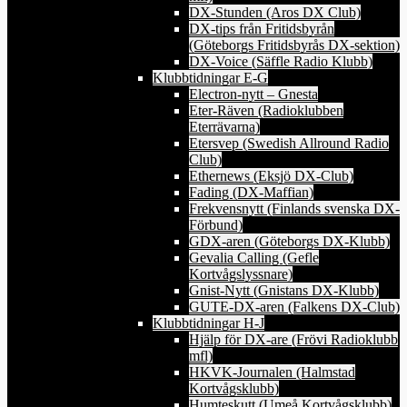
DX-Stunden (Aros DX Club)
DX-tips från Fritidsbyrån
(Göteborgs Fritidsbyrås DX-sektion)
DX-Voice (Säffle Radio Klubb)
Klubbtidningar E-G
Electron-nytt – Gnesta
Eter-Räven (Radioklubben
Eterrävarna)
Etersvep (Swedish Allround Radio
Club)
Ethernews (Eksjö DX-Club)
Fading (DX-Maffian)
Frekvensnytt (Finlands svenska DX-
Förbund)
GDX-aren (Göteborgs DX-Klubb)
Gevalia Calling (Gefle
Kortvågslyssnare)
Gnist-Nytt (Gnistans DX-Klubb)
GUTE-DX-aren (Falkens DX-Club)
Klubbtidningar H-J
Hjälp för DX-are (Frövi Radioklubb
mfl)
HKVK-Journalen (Halmstad
Kortvågsklubb)
Humteskutt (Umeå Kortvågsklubb)