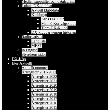
Medlemsuppgifter och datalagring
Lokala DX-klubbar
Aktuell klubblista
Klubbnytt
Aros DX Club
Malmö Kortvågsklubb
Tibro DX-Klubb
DX-klubbar genom historien
Radiostatistik
Landlista
MEST
In English
Styrelsens sidor
DX-Köp
Eter-Aktuellt
Aktuellt nummer
Årsregister 2011-2022
Årsregister 2022
Årsregister 2021
Årsregister 2020
Årsregister 2019
Årsregister 2018
Årsregister 2017
Årsregister 2016
Årsregister 2015