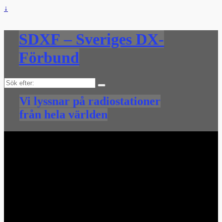
↓
SDXF – Sveriges DX-
Förbund
Sök
efter:
Vi lyssnar på radiostationer
från hela världen