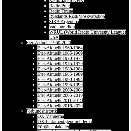
Radio Japan NHK
Radio Prag
Radio Tirana
Rysslands Röst/Moskvaradion
SIRA Argentina
Vatikanradion
WRUL (World Radio University League)
USA
Eter-Aktuellt 1960-2020
Eter-Aktuellt 1960-1964
Eter-Aktuellt 1965-1969
Eter-Aktuellt 1970-1974
Eter-Aktuellt 1975-1979
Eter-Aktuellt 1980-1984
Eter-Aktuellt 1985-1989
Eter-Aktuellt 1990-1994
Eter-Aktuellt 1995-1999
Eter-Aktuellt 2000-2004
Eter-Aktuellt 2005-2010
Eter-Aktuellt 2011-2015
Eter-Aktuellt 2016-2020
Förbundshistorik
DX-Vännerna
DX-Parlament genom tiderna
Förtjänstplaketter