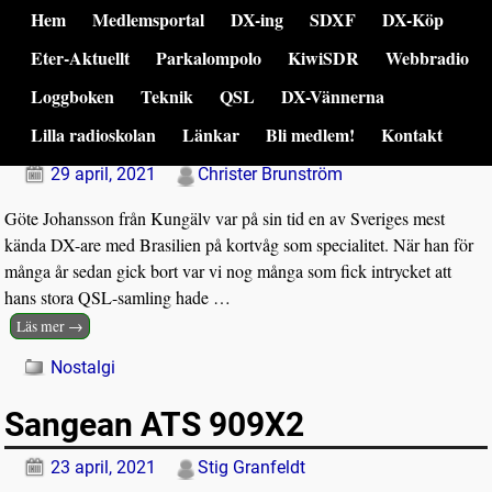
Hem
Medlemsportal
DX-ing
SDXF
DX-Köp
Hem
→Publicerat
2021
→
april
SDXF – Sveriges DX-Förbund
Eter-Aktuellt
Parkalompolo
KiwiSDR
Webbradio
månadsarkiv:
april 2021
Loggboken
Teknik
QSL
DX-Vännerna
Göte Johanssons QSL-samling
Lilla radioskolan
Länkar
Bli medlem!
Kontakt
29 april, 2021
Christer Brunström
Göte Johansson från Kungälv var på sin tid en av Sveriges mest
kända DX-are med Brasilien på kortvåg som specialitet. När han för
många år sedan gick bort var vi nog många som fick intrycket att
hans stora QSL-samling hade
…
Läs mer →
Nostalgi
Sangean ATS 909X2
23 april, 2021
Stig Granfeldt