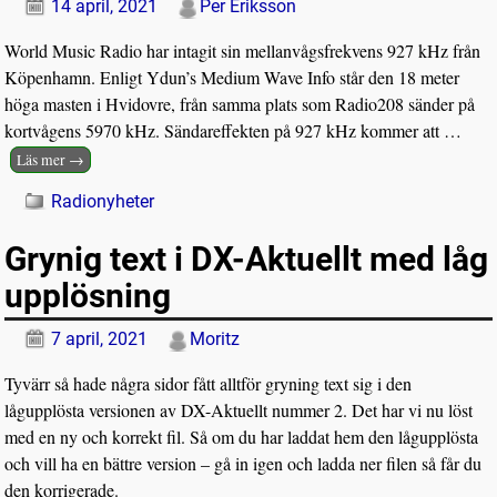
14 april, 2021
Per Eriksson
World Music Radio har intagit sin mellanvågsfrekvens 927 kHz från
Köpenhamn. Enligt Ydun’s Medium Wave Info står den 18 meter
höga masten i Hvidovre, från samma plats som Radio208 sänder på
kortvågens 5970 kHz. Sändareffekten på 927 kHz kommer att
…
Läs mer →
Radionyheter
Grynig text i DX-Aktuellt med låg
upplösning
7 april, 2021
Moritz
Tyvärr så hade några sidor fått alltför gryning text sig i den
lågupplösta versionen av DX-Aktuellt nummer 2. Det har vi nu löst
med en ny och korrekt fil. Så om du har laddat hem den lågupplösta
och vill ha en bättre version – gå in igen och ladda ner filen så får du
den korrigerade.