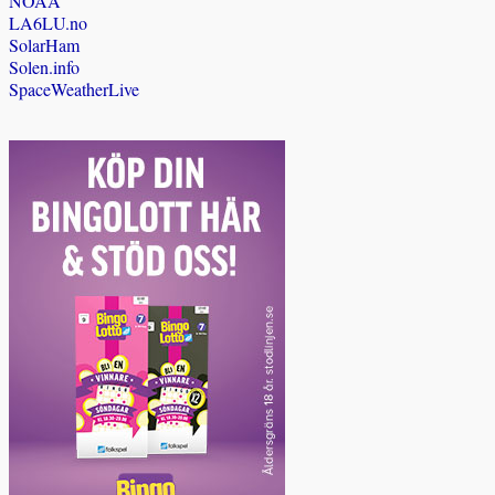
NOAA
LA6LU.no
SolarHam
Solen.info
SpaceWeatherLive