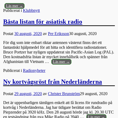
Läs mer →
Publicerat i
Klubbnytt
Bästa listan för asiatisk radio
Postat
30 augusti, 2020
av
Per Eriksson
30 augusti, 2020
För dig som inte enbart riktar antennen västerut finns det ett
fantastiskt hjälpmedel för att hitta och identifiera radiostationer.
Bruce Portzer har nyligen uppdaterat sin Pacific-Asian Log (PAL).
Den kostnadsfria listan är mycket innehållsrik och spänner från
Afghanistan till Vietnam
…
Läs mer →
Publicerat i
Radionyheter
Ny kortvågsröst från Nederländerna
Postat
29 augusti, 2020
av
Christer Brunström
29 augusti, 2020
Det är uppenbarligen tämligen enkelt att få licens för rundradio på
kortvåg i Nederländerna. Jag har tidigare berättat om Radio
Piepzender på 3920 kHz. Den 28 augusti hörde jag kl. 20.30 UTC
en testsändning från nya Mike Radio på 3940
…
Läs mer →