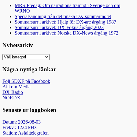
MRS-Fredag: Om närradions framtid i Sverige och om
WRNO
Specialsändning från det finska DX-sommarmötet
Sommarsurr i arkivet: Hjälp för DX-are årgång 1987
Sommarsurr i arkivet: DX-Fokus årgång 2023
Sommarsurr i arkivet: Norska DX-News årgång 1972
Nyhetsarkiv
Nyhetsarkiv
Några nyttiga länkar
Följ SDXF på Facebook
Allt om Media
DX-Radio
NORDX
Senaste ur loggboken
Datum: 2026-08-03
Frekv.: 1224 kHz
Station: Asfalttelegrafen