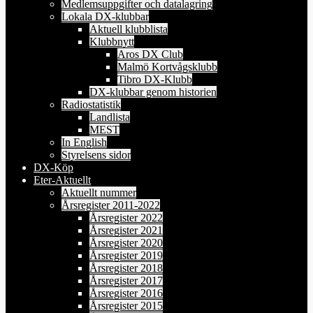
Medlemsuppgifter och datalagring
Lokala DX-klubbar
Aktuell klubblista
Klubbnytt
Aros DX Club
Malmö Kortvågsklubb
Tibro DX-Klubb
DX-klubbar genom historien
Radiostatistik
Landlista
MEST
In English
Styrelsens sidor
DX-Köp
Eter-Aktuellt
Aktuellt nummer
Årsregister 2011-2022
Årsregister 2022
Årsregister 2021
Årsregister 2020
Årsregister 2019
Årsregister 2018
Årsregister 2017
Årsregister 2016
Årsregister 2015