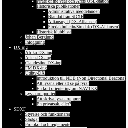
Pirate of the year och Årets QSL-station
Historiska publikationer
Administrativa meddelanden
Blandat från SDXF
Alliansnytt (DX-Alliansen)
Stredakbulletin/Stredak (DX-Alliansen)
Historisk klubblista
Johan Berglund
Inloggning
DX-ing
Afrika-DX-ing
Asien-DX-ing
Clandestine DX-ing
FM DX-ing
Utility-DX
Introduktion till NDB (Non Directional Beacons)
Att lyssna eller att se på fyrar
En kort orientering om NAVTEX
Lyssnarrapporter
Att skriva lyssnarrapport
En privatsak, eller?
SDXF
Styrelse och funktionärer
Stadgar
Protokoll och reglemente