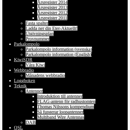
Årsregister 2014
Årsregister 2013
Årsregister 2012
Årsregister 2011
Fasta spalter
Ladda ner din Eter-Aktuellt!
Utgivningsplan
Provnummer
Parkalompolo
Parkalompolo information (svenska)
Parkalompolo information (English)
KiwiSDR
Våra Kiwi
Webbradio
Månadens webbradio
Loggboken
Teknik
Antenner
Introduktion till antenner
FLAG-antenn för radhustomten
Thomas Nilssons kompendium
Så fungerar loopantenner
Multiband Wire Antennas
DAB
QSL