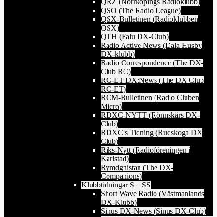
QRZ (Norrköpings Radioklubb)
QSO (The Radio League)
QSX-Bulletinen (Radioklubben
QSX)
QTH (Falu DX-Club)
Radio Active News (Dala Husby
DX-klubb)
Radio Correspondence (The DX-
Club RC)
RC-ET DX:News (The DX Club
RC-ET)
RCM-Bulletinen (Radio Cluben
Micro)
RDXC-NYTT (Rönnskärs DX-
Club)
RDXC:s Tidning (Rudskoga DX
Club)
Riks-Nytt (Radioföreningen i
Karlstad)
Rymdgnistan (The DX-
Companions)
Klubbtidningar S – SS
Short Wave Radio (Västmanlands
DX-Klubb)
Sinus DX-News (Sinus DX-Club)