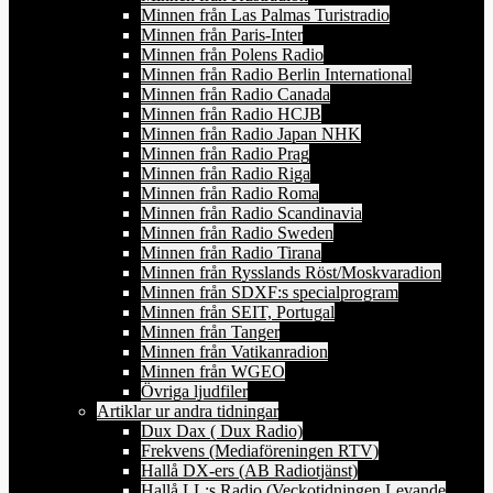
Minnen från Las Palmas Turistradio
Minnen från Paris-Inter
Minnen från Polens Radio
Minnen från Radio Berlin International
Minnen från Radio Canada
Minnen från Radio HCJB
Minnen från Radio Japan NHK
Minnen från Radio Prag
Minnen från Radio Riga
Minnen från Radio Roma
Minnen från Radio Scandinavia
Minnen från Radio Sweden
Minnen från Radio Tirana
Minnen från Rysslands Röst/Moskvaradion
Minnen från SDXF:s specialprogram
Minnen från SEIT, Portugal
Minnen från Tanger
Minnen från Vatikanradion
Minnen från WGEO
Övriga ljudfiler
Artiklar ur andra tidningar
Dux Dax ( Dux Radio)
Frekvens (Mediaföreningen RTV)
Hallå DX-ers (AB Radiotjänst)
Hallå LL:s Radio (Veckotidningen Levande