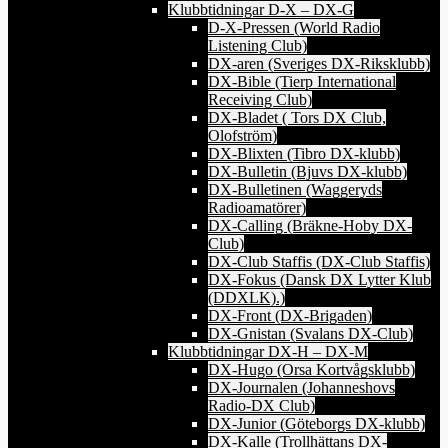
Klubbtidningar D-X – DX-G
D-X-Pressen (World Radio
Listening Club)
DX-aren (Sveriges DX-Riksklubb)
DX-Bible (Tierp International
Receiving Club)
DX-Bladet ( Tors DX Club,
Olofström)
DX-Blixten (Tibro DX-klubb)
DX-Bulletin (Bjuvs DX-klubb)
DX-Bulletinen (Waggeryds
Radioamatörer)
DX-Calling (Bräkne-Hoby DX-
Club)
DX-Club Staffis (DX-Club Staffis)
DX-Fokus (Dansk DX Lytter Klub
(DDXLK).)
DX-Front (DX-Brigaden)
DX-Gnistan (Svalans DX-Club)
Klubbtidningar DX-H – DX-M
DX-Hugo (Orsa Kortvågsklubb)
DX-Journalen (Johanneshovs
Radio-DX Club)
DX-Junior (Göteborgs DX-klubb)
DX-Kalle (Trollhättans DX-