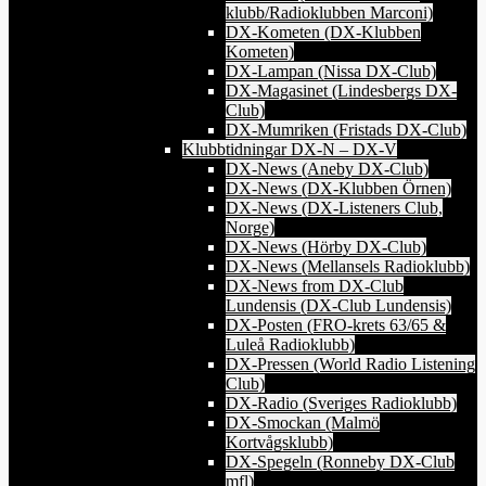
klubb/Radioklubben Marconi)
DX-Kometen (DX-Klubben
Kometen)
DX-Lampan (Nissa DX-Club)
DX-Magasinet (Lindesbergs DX-
Club)
DX-Mumriken (Fristads DX-Club)
Klubbtidningar DX-N – DX-V
DX-News (Aneby DX-Club)
DX-News (DX-Klubben Örnen)
DX-News (DX-Listeners Club,
Norge)
DX-News (Hörby DX-Club)
DX-News (Mellansels Radioklubb)
DX-News from DX-Club
Lundensis (DX-Club Lundensis)
DX-Posten (FRO-krets 63/65 &
Luleå Radioklubb)
DX-Pressen (World Radio Listening
Club)
DX-Radio (Sveriges Radioklubb)
DX-Smockan (Malmö
Kortvågsklubb)
DX-Spegeln (Ronneby DX-Club
mfl)