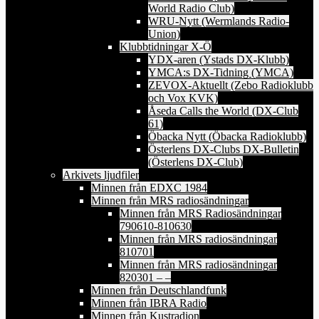
World Radio Club)
WRU-Nytt (Wermlands Radio-
Union)
Klubbtidningar X-Ö
YDX-aren (Ystads DX-Klubb)
YMCA:s DX-Tidning (YMCA)
ZEVOX-Aktuellt (Zebo Radioklubb
och Vox KVK)
Åseda Calls the World (DX-Club
61)
Öbacka Nytt (Öbacka Radioklubb)
Österlens DX-Clubs DX-Bulletin
(Österlens DX-Club)
Arkivets ljudfiler
Minnen från EDXC 1984
Minnen från MRS radiosändningar
Minnen från MRS Radiosändningar
790610-810630
Minnen från MRS radiosändningar
810701
Minnen från MRS radiosändningar
820301 – –
Minnen från Deutschlandfunk
Minnen från IBRA Radio
Minnen från Kustradion