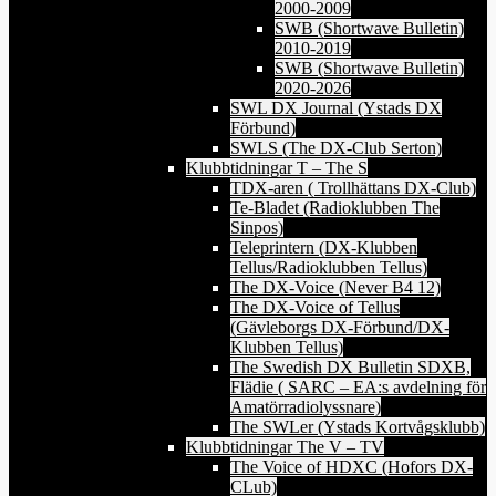
2000-2009
SWB (Shortwave Bulletin)
2010-2019
SWB (Shortwave Bulletin)
2020-2026
SWL DX Journal (Ystads DX
Förbund)
SWLS (The DX-Club Serton)
Klubbtidningar T – The S
TDX-aren ( Trollhättans DX-Club)
Te-Bladet (Radioklubben The
Sinpos)
Teleprintern (DX-Klubben
Tellus/Radioklubben Tellus)
The DX-Voice (Never B4 12)
The DX-Voice of Tellus
(Gävleborgs DX-Förbund/DX-
Klubben Tellus)
The Swedish DX Bulletin SDXB,
Flädie ( SARC – EA:s avdelning för
Amatörradiolyssnare)
The SWLer (Ystads Kortvågsklubb)
Klubbtidningar The V – TV
The Voice of HDXC (Hofors DX-
CLub)