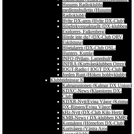
Husums Radioklubbs
medlemsbulletin (Husums
Radioklubb)
Hylte DX-aren (Hylte DX-Club)
Högfrekvensaktuellt (DX-klubben
Explorers, Falkenberg)
Hörde inte du? (DX-Club QRV,
Eskilstuna)
Högtalaren (DX-Club QSL-
Hunters, Kumla)
INFO (Prilam, Lammhult)
INFRA (Kortvågsklubben Orren)
IOGT-Radio ( IOGT DX-Club)
Jorden Runt (Höken hobbyklubb)
Klubbtidningar K
Kalmarunionen (Kalmar DX Union)
KDXC-News (Klagstorps DX-
Club)
KDXR-Nytt/Eviga Vågor (Kristna
DX-Ringen/Eviga Vågor)
kHz-Nytt (DX-Club Kilo Hertz)
KMB-News ( DX-klubben KMB)
Kontakten (Hörnefors DX-Club)
Kortvågen (Västra Aros
Lyssnarklubb)