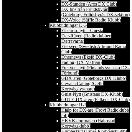
DX-Stunden (Aros DX Club)
DX-tips från Fritidsbyrån
(Göteborgs Fritidsbyrås DX-sektion)
DX-Voice (Säffle Radio Klubb)
Klubbtidningar E-G
Electron-nytt – Gnesta
Eter-Räven (Radioklubben
Eterrävarna)
Etersvep (Swedish Allround Radio
Club)
Ethernews (Eksjö DX-Club)
Fading (DX-Maffian)
Frekvensnytt (Finlands svenska DX-
Förbund)
GDX-aren (Göteborgs DX-Klubb)
Gevalia Calling (Gefle
Kortvågslyssnare)
Gnist-Nytt (Gnistans DX-Klubb)
GUTE-DX-aren (Falkens DX-Club)
Klubbtidningar H-J
Hjälp för DX-are (Frövi Radioklubb
mfl)
HKVK-Journalen (Halmstad
Kortvågsklubb)
Humteskutt (Umeå Kortvågsklubb)