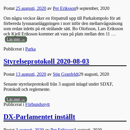
Postat
25 augusti, 2020
av
Per Eriksson
9 september, 2020
Om några veckor åker en förpatrull upp till Parkalompolo för att
förbereda lyssnaranläggningen i norr inför den mellanvågssäsong
som redan inletts på ett strålande sätt. Bo Olofsson, Lars Eriksson
och Kjell Eriksson kommer att vara på plats mellan den 11
…
Läs mer →
Publicerat i
Parka
Styrelseprotokoll 2020-08-03
Postat
13 augusti, 2020
av
Stig Granfeldt
29 augusti, 2020
Senaste styrelseprotokoll från 3 augusti inlagd under SDXF,
Protokoll och reglemente.
Läs mer →
Publicerat i
Förbundsnytt
DX-Parlamentet inställt
Postat
3 augusti, 2020
av
Per Eriksson
3 augusti, 2020