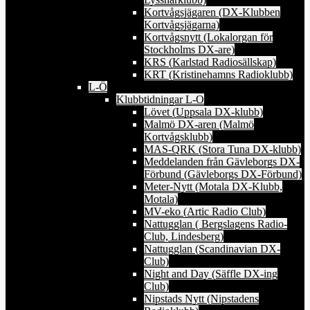
Kortvågsjägaren (DX-Klubben
Kortvågsjägarna)
Kortvågsnytt (Lokalorgan för
Stockholms DX-are)
KRS (Karlstad Radiosällskap)
KRT (Kristinehamns Radioklubb)
L-Ö
Klubbtidningar L-O
Lövet (Uppsala DX-klubb)
Malmö DX-aren (Malmö
Kortvågsklubb)
MAS-QRK (Stora Tuna DX-klubb)
Meddelanden från Gävleborgs DX-
Förbund (Gävleborgs DX-Förbund)
Meter-Nytt (Motala DX-Klubb,
Motala)
MV-eko (Artic Radio Club)
Nattugglan ( Bergslagens Radio-
Club, Lindesberg)
Nattugglan (Scandinavian DX-
Club)
Night and Day (Säffle DX-ing
Club)
Nipstads Nytt (Nipstadens