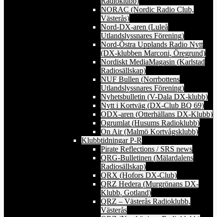
Radioklubb)
NORAC (Nordic Radio Club,
Västerås)
Nord-DX-aren (Luleå
Utlandslyssnares Förening)
Nord-Östra Upplands Radio Nytt
(DX-klubben Marconi, Öregrund)
Nordiskt MediaMagasin (Karlstad
Radiosällskap)
NUF Bullen (Norrbottens
Utlandslyssnares Förening)
Nyhetsbulletin (V-Dala DX-klubb)
Nytt i Kortväg (DX-Club BQ 69)
ODX-aren (Otterhällans DX-Klubb)
Ogrumlat (Husums Radioklubb)
On Air (Malmö Kortvågsklubb)
Klubbtidningar P-R
Pirate Reflections / SRS news
QRG-Bulletinen (Mälardalens
Radiosällskap)
QRX (Hofors DX-Club)
QRZ Hedera (Murgrönans DX-
Klubb, Gotland)
QRZ – Västerås Radioklubb,
Västerås