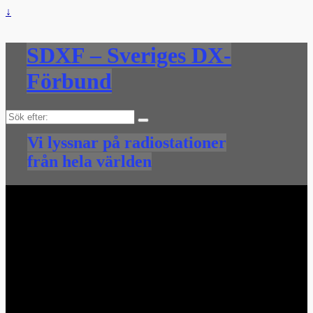
↓
SDXF – Sveriges DX-
Förbund
Sök
efter:
Vi lyssnar på radiostationer
från hela världen