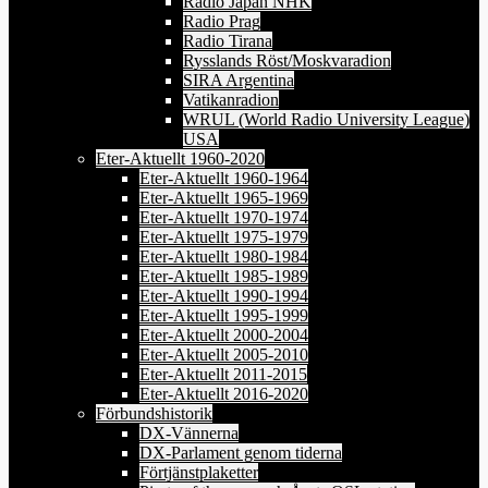
Radio Japan NHK
Radio Prag
Radio Tirana
Rysslands Röst/Moskvaradion
SIRA Argentina
Vatikanradion
WRUL (World Radio University League)
USA
Eter-Aktuellt 1960-2020
Eter-Aktuellt 1960-1964
Eter-Aktuellt 1965-1969
Eter-Aktuellt 1970-1974
Eter-Aktuellt 1975-1979
Eter-Aktuellt 1980-1984
Eter-Aktuellt 1985-1989
Eter-Aktuellt 1990-1994
Eter-Aktuellt 1995-1999
Eter-Aktuellt 2000-2004
Eter-Aktuellt 2005-2010
Eter-Aktuellt 2011-2015
Eter-Aktuellt 2016-2020
Förbundshistorik
DX-Vännerna
DX-Parlament genom tiderna
Förtjänstplaketter