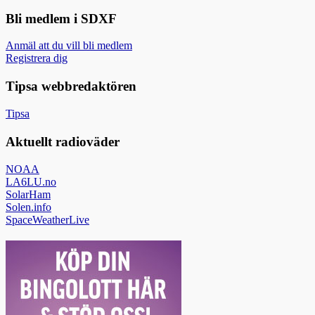
Bli medlem i SDXF
Anmäl att du vill bli medlem
Registrera dig
Tipsa webbredaktören
Tipsa
Aktuellt radioväder
NOAA
LA6LU.no
SolarHam
Solen.info
SpaceWeatherLive