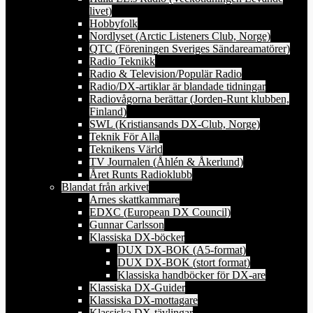
livet)
Hobbyfolk
Nordlyset (Arctic Listeners Club, Norge)
QTC (Föreningen Sveriges Sändareamatörer)
Radio Teknikk
Radio & Television/Populär Radio
Radio/DX-artiklar är blandade tidningar
Radiovågorna berättar (Jorden-Runt klubben,
Finland)
SWL (Kristiansands DX-Club, Norge)
Teknik För Alla
Teknikens Värld
TV Journalen (Åhlén & Åkerlund)
Året Runts Radioklubb
Blandat från arkivet
Arnes skattkammare
EDXC (European DX Council)
Gunnar Carlsson
Klassiska DX-böcker
DUX DX-BOK (A5-format)
DUX DX-BOK (stort format)
Klassiska handböcker för DX-are
Klassiska DX-Guider
Klassiska DX-mottagare
Klassiska DX-tävlingar