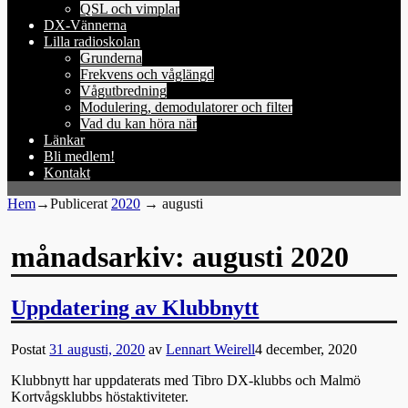
QSL och vimplar
DX-Vännerna
Lilla radioskolan
Grunderna
Frekvens och våglängd
Vågutbredning
Modulering, demodulatorer och filter
Vad du kan höra när
Länkar
Bli medlem!
Kontakt
Hem
→Publicerat
2020
→
augusti
månadsarkiv:
augusti 2020
Uppdatering av Klubbnytt
Postat
31 augusti, 2020
av
Lennart Weirell
4 december, 2020
Klubbnytt har uppdaterats med Tibro DX-klubbs och Malmö
Kortvågsklubbs höstaktiviteter.