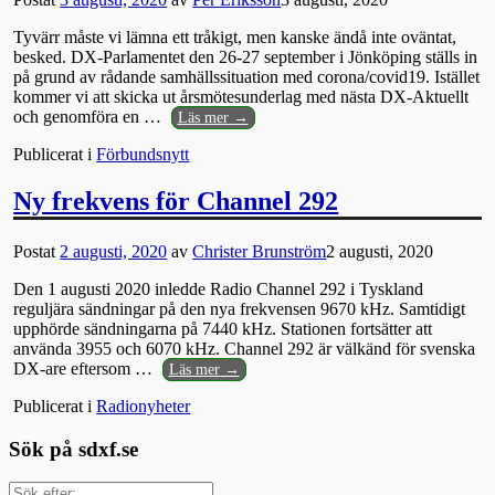
Tyvärr måste vi lämna ett tråkigt, men kanske ändå inte oväntat,
besked. DX-Parlamentet den 26-27 september i Jönköping ställs in
på grund av rådande samhällssituation med corona/covid19. Istället
kommer vi att skicka ut årsmötesunderlag med nästa DX-Aktuellt
och genomföra en
…
Läs mer →
Publicerat i
Förbundsnytt
Ny frekvens för Channel 292
Postat
2 augusti, 2020
av
Christer Brunström
2 augusti, 2020
Den 1 augusti 2020 inledde Radio Channel 292 i Tyskland
reguljära sändningar på den nya frekvensen 9670 kHz. Samtidigt
upphörde sändningarna på 7440 kHz. Stationen fortsätter att
använda 3955 och 6070 kHz. Channel 292 är välkänd för svenska
DX-are eftersom
…
Läs mer →
Publicerat i
Radionyheter
Sök på sdxf.se
Sök