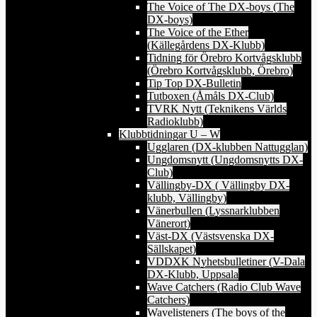
The Voice of The DX-boys (The
DX-boys)
The Voice of the Ether
(Källegårdens DX-Klubb)
Tidning för Örebro Kortvågsklubb
(Örebro Kortvågsklubb, Örebro)
Tip Top DX-Bulletin
Tutboxen (Åmåls DX-Club)
TVRK Nytt (Teknikens Världs
Radioklubb)
Klubbtidningar U – W
Ugglaren (DX-klubben Nattugglan)
Ungdomsnytt (Ungdomsnytts DX-
Club)
Vällingby-DX ( Vällingby DX-
klubb, Vällingby)
Vänerbullen (Lyssnarklubben
Vänerort)
Väst-DX (Västsvenska DX-
Sällskapet)
VDDXK Nyhetsbulletiner (V-Dala
DX-Klubb, Uppsala
Wave Catchers (Radio Club Wave
Catchers)
Wavelisteners (The boys of the