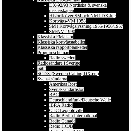
DX-92/93 Nordiska & svenska
mästerskapen
Historik över SM och NM i DX-ing
Kortvågs-VM 1958
SM i Kortvågslyssning 1955/1956/1957
SM/NM 1990
Klassiska FM-listor
Klassiska kortvågstabeller
Klassiska rapportblanketter
Programscheman
Radio sweden
Radiosändare i Sverige
Satir
SCDX (Sweden Calling DX-ers)
Svensksändarna
Amerikas Röst
Svensksändarlistor
BBC
Deutschlandfunk/Deutsche Welle
IBRA Radio
OTC Leopoldville
Radio Berlin International
Radio Canada
Radio HCJB