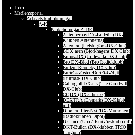
Hem
Medlemsportal
Arkivets klubbtidningar
A-K
Klubbtidningar A-DK
Antennernas DX-Bulletin (DX-
Klubben Antennerna)
Attention (Helsingfors-DX-Club)
BDX-aren (Björkhagens DX Club)
Bohus-DX (Uddevalla DX-Club)
Bro DX-Blad (Bro Radioklubb)
Bullen (Ronneby DX-Club)
Burträsk-Osten/Burträsk-Nytt
(Burträsk DX-Club)
Calling all DX-ers (The Goodwill
DX-Club)
CQDX (DX-Club 57)
DEXTRA (Ersmarks DX-Klubb
mfl)
Dipolen [Eter-Nytt/DX-Mumriken]
(Radioklubben Dipol)
Distance (Umeå Kortvågsklubb mfl)
DKT-Bullen (DX-klubben TRIO,
Längjum)