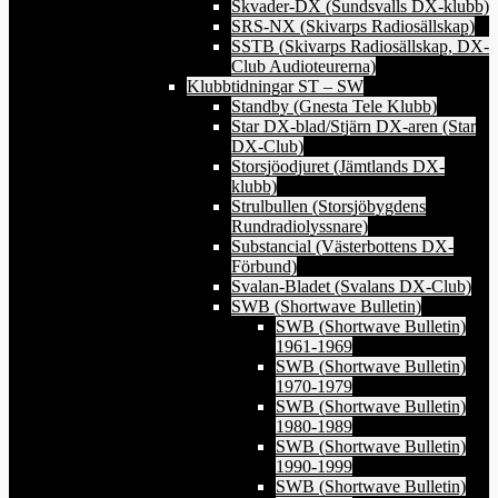
Skvader-DX (Sundsvalls DX-klubb)
SRS-NX (Skivarps Radiosällskap)
SSTB (Skivarps Radiosällskap, DX-
Club Audioteurerna)
Klubbtidningar ST – SW
Standby (Gnesta Tele Klubb)
Star DX-blad/Stjärn DX-aren (Star
DX-Club)
Storsjöodjuret (Jämtlands DX-
klubb)
Strulbullen (Storsjöbygdens
Rundradiolyssnare)
Substancial (Västerbottens DX-
Förbund)
Svalan-Bladet (Svalans DX-Club)
SWB (Shortwave Bulletin)
SWB (Shortwave Bulletin)
1961-1969
SWB (Shortwave Bulletin)
1970-1979
SWB (Shortwave Bulletin)
1980-1989
SWB (Shortwave Bulletin)
1990-1999
SWB (Shortwave Bulletin)