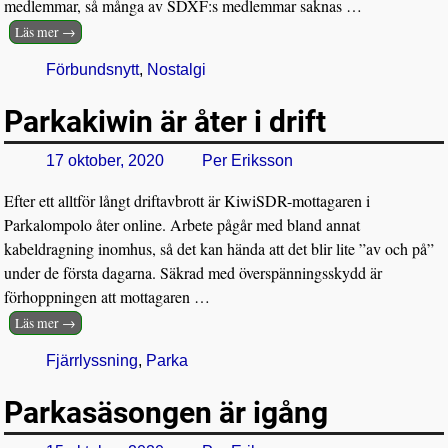
medlemmar, så många av SDXF:s medlemmar saknas
…
Läs mer →
Förbundsnytt
,
Nostalgi
Parkakiwin är åter i drift
17 oktober, 2020
Per Eriksson
Efter ett alltför långt driftavbrott är KiwiSDR-mottagaren i
Parkalompolo åter online. Arbete pågår med bland annat
kabeldragning inomhus, så det kan hända att det blir lite ”av och på”
under de första dagarna. Säkrad med överspänningsskydd är
förhoppningen att mottagaren
…
Läs mer →
Fjärrlyssning
,
Parka
Parkasäsongen är igång