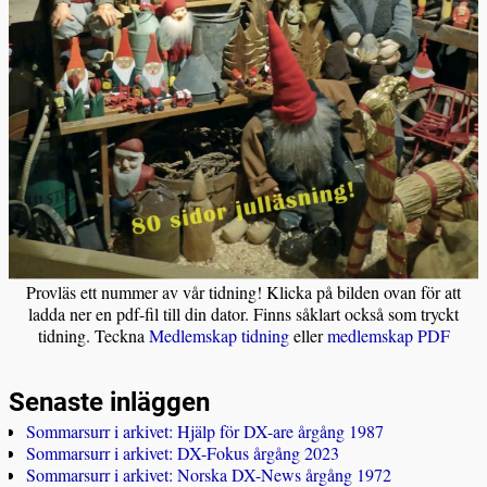
Provläs ett nummer av vår tidning! Klicka på bilden ovan för att
ladda ner en pdf-fil till din dator. Finns såklart också som tryckt
tidning. Teckna
Medlemskap tidning
eller
medlemskap PDF
Senaste inläggen
Sommarsurr i arkivet: Hjälp för DX-are årgång 1987
Sommarsurr i arkivet: DX-Fokus årgång 2023
Sommarsurr i arkivet: Norska DX-News årgång 1972