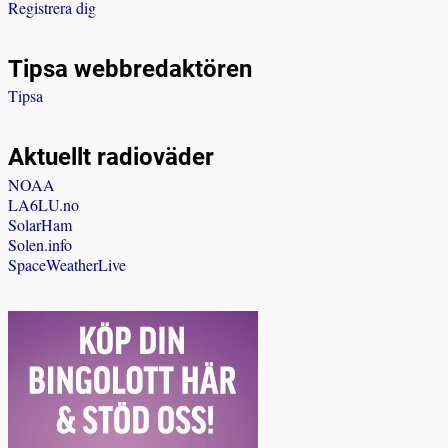
Registrera dig
Tipsa webbredaktören
Tipsa
Aktuellt radioväder
NOAA
LA6LU.no
SolarHam
Solen.info
SpaceWeatherLive