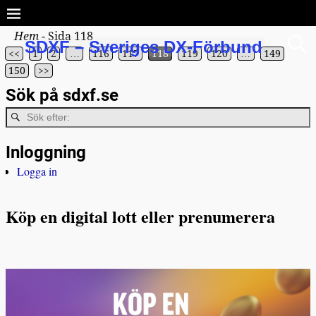
Hem
- Sida 118
SDXF – Sveriges DX-Förbund
<<
1
2
…
116
117
118
119
120
…
149
150
>>
Sök på sdxf.se
Inloggning
Logga in
Köp en digital lott eller prenumerera