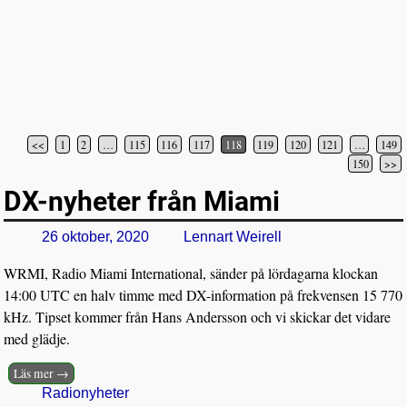
<<
1
2
…
115
116
117
118
119
120
121
…
149
Inläggsnavigering
150
>>
DX-nyheter från Miami
26 oktober, 2020
Lennart Weirell
WRMI, Radio Miami International, sänder på lördagarna klockan
14:00 UTC en halv timme med DX-information på frekvensen 15 770
kHz. Tipset kommer från Hans Andersson och vi skickar det vidare
med glädje.
Läs mer →
Radionyheter