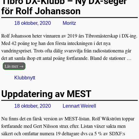
Tibro DX-Klubb – Ny DX-seger
för Rolf Johansson
18 oktober, 2020
Moritz
Rolf Johansson heter vinnaren av 2019 års Tibromästerskap i DX-ing.
Med 42 poäng tog han den första inteckningen i det nya
vandringspriset. Trots ofta dålig svarsvilja från radiostationerna går
det att samla ihop ett antal poäng fortfarande. Bland de stationer
…
Läs mer →
Klubbnytt
Uppdatering av MEST
18 oktober, 2020
Lennart Weirell
Nu finns det en färsk version av MEST-listan. Rolf Wikström toppar
fortfarande med Gert Nilsson strax efter. Listan växer sakta men
säkert och omfattar numera 19 deltagare dvs ca 5 % av SDXF:s