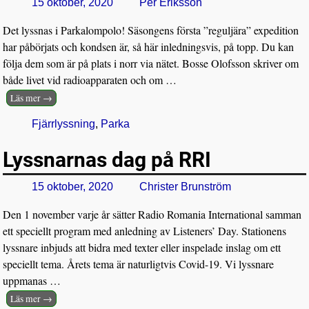
15 oktober, 2020
Per Eriksson
Det lyssnas i Parkalompolo! Säsongens första ”reguljära” expedition
har påbörjats och kondsen är, så här inledningsvis, på topp. Du kan
följa dem som är på plats i norr via nätet. Bosse Olofsson skriver om
både livet vid radioapparaten och om
…
Läs mer →
Fjärrlyssning
,
Parka
Lyssnarnas dag på RRI
15 oktober, 2020
Christer Brunström
Den 1 november varje år sätter Radio Romania International samman
ett speciellt program med anledning av Listeners’ Day. Stationens
lyssnare inbjuds att bidra med texter eller inspelade inslag om ett
speciellt tema. Årets tema är naturligtvis Covid-19. Vi lyssnare
uppmanas
…
Läs mer →