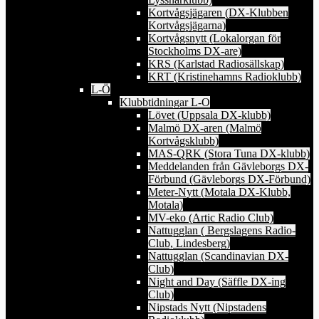
Kortvågsjägaren (DX-Klubben
Kortvågsjägarna)
Kortvågsnytt (Lokalorgan för
Stockholms DX-are)
KRS (Karlstad Radiosällskap)
KRT (Kristinehamns Radioklubb)
L-Ö
Klubbtidningar L-O
Lövet (Uppsala DX-klubb)
Malmö DX-aren (Malmö
Kortvågsklubb)
MAS-QRK (Stora Tuna DX-klubb)
Meddelanden från Gävleborgs DX-
Förbund (Gävleborgs DX-Förbund)
Meter-Nytt (Motala DX-Klubb,
Motala)
MV-eko (Artic Radio Club)
Nattugglan ( Bergslagens Radio-
Club, Lindesberg)
Nattugglan (Scandinavian DX-
Club)
Night and Day (Säffle DX-ing
Club)
Nipstads Nytt (Nipstadens