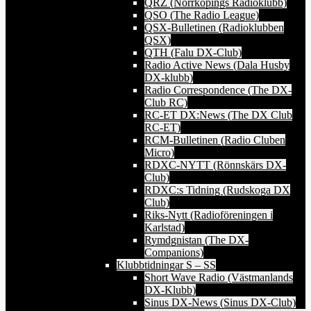
QRZ (Norrköpings Radioklubb)
QSO (The Radio League)
QSX-Bulletinen (Radioklubben
QSX)
QTH (Falu DX-Club)
Radio Active News (Dala Husby
DX-klubb)
Radio Correspondence (The DX-
Club RC)
RC-ET DX:News (The DX Club
RC-ET)
RCM-Bulletinen (Radio Cluben
Micro)
RDXC-NYTT (Rönnskärs DX-
Club)
RDXC:s Tidning (Rudskoga DX
Club)
Riks-Nytt (Radioföreningen i
Karlstad)
Rymdgnistan (The DX-
Companions)
Klubbtidningar S – SS
Short Wave Radio (Västmanlands
DX-Klubb)
Sinus DX-News (Sinus DX-Club)