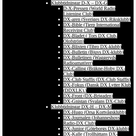
Klubbtidningar D-X – DX-G
D-X-Pressen (World Radio
Listening Club)
DX-aren (Sveriges DX-Riksklubb)
DX-Bible (Tierp International
Receiving Club)
DX-Bladet ( Tors DX Club,
Olofström)
DX-Blixten (Tibro DX-klubb)
DX-Bulletin (Bjuvs DX-klubb)
DX-Bulletinen (Waggeryds
Radioamatörer)
DX-Calling (Bräkne-Hoby DX-
Club)
DX-Club Staffis (DX-Club Staffis)
DX-Fokus (Dansk DX Lytter Klub
(DDXLK).)
DX-Front (DX-Brigaden)
DX-Gnistan (Svalans DX-Club)
Klubbtidningar DX-H – DX-M
DX-Hugo (Orsa Kortvågsklubb)
DX-Journalen (Johanneshovs
Radio-DX Club)
DX-Junior (Göteborgs DX-klubb)
DX-Kalle (Trollhättans DX-