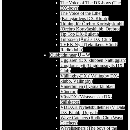
The Voice of The DX-boys (The
DX-boys)
The Voice of the Ether
(Källegårdens DX-Klubb)
Tidning för Örebro Kortvågsklubb
(Örebro Kortvågsklubb, Örebro)
Tip Top DX-Bulletin
Tutboxen (Åmåls DX-Club)
TVRK Nytt (Teknikens Världs
Radioklubb)
Klubbtidningar U – W
Ugglaren (DX-klubben Nattugglan)
Ungdomsnytt (Ungdomsnytts DX-
Club)
Vällingby-DX ( Vällingby DX-
klubb, Vällingby)
Vänerbullen (Lyssnarklubben
Vänerort)
Väst-DX (Västsvenska DX-
Sällskapet)
VDDXK Nyhetsbulletiner (V-Dala
DX-Klubb, Uppsala
Wave Catchers (Radio Club Wave
Catchers)
Wavelisteners (The boys of the