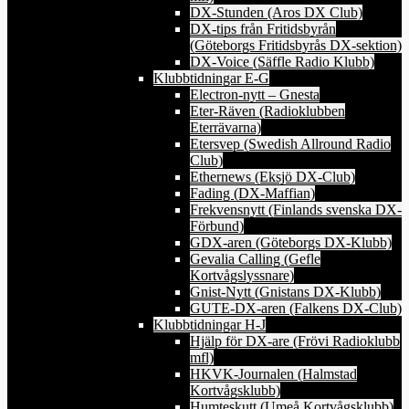
DX-Stunden (Aros DX Club)
DX-tips från Fritidsbyrån
(Göteborgs Fritidsbyrås DX-sektion)
DX-Voice (Säffle Radio Klubb)
Klubbtidningar E-G
Electron-nytt – Gnesta
Eter-Räven (Radioklubben
Eterrävarna)
Etersvep (Swedish Allround Radio
Club)
Ethernews (Eksjö DX-Club)
Fading (DX-Maffian)
Frekvensnytt (Finlands svenska DX-
Förbund)
GDX-aren (Göteborgs DX-Klubb)
Gevalia Calling (Gefle
Kortvågslyssnare)
Gnist-Nytt (Gnistans DX-Klubb)
GUTE-DX-aren (Falkens DX-Club)
Klubbtidningar H-J
Hjälp för DX-are (Frövi Radioklubb
mfl)
HKVK-Journalen (Halmstad
Kortvågsklubb)
Humteskutt (Umeå Kortvågsklubb)