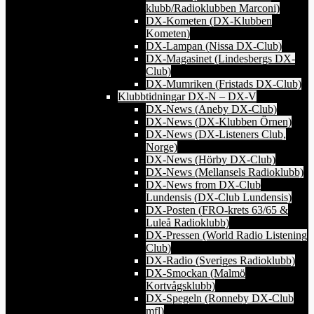
klubb/Radioklubben Marconi)
DX-Kometen (DX-Klubben
Kometen)
DX-Lampan (Nissa DX-Club)
DX-Magasinet (Lindesbergs DX-
Club)
DX-Mumriken (Fristads DX-Club)
Klubbtidningar DX-N – DX-V
DX-News (Aneby DX-Club)
DX-News (DX-Klubben Örnen)
DX-News (DX-Listeners Club,
Norge)
DX-News (Hörby DX-Club)
DX-News (Mellansels Radioklubb)
DX-News from DX-Club
Lundensis (DX-Club Lundensis)
DX-Posten (FRO-krets 63/65 &
Luleå Radioklubb)
DX-Pressen (World Radio Listening
Club)
DX-Radio (Sveriges Radioklubb)
DX-Smockan (Malmö
Kortvågsklubb)
DX-Spegeln (Ronneby DX-Club
mfl)