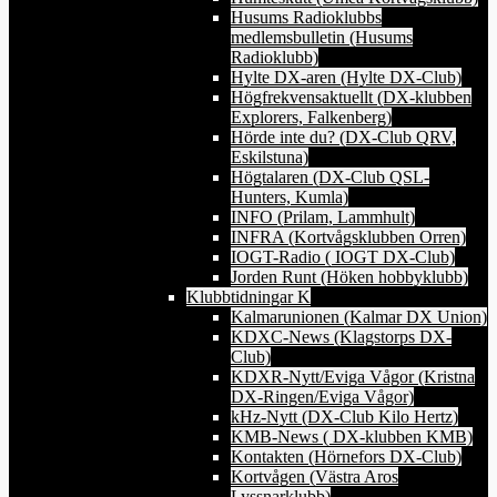
Husums Radioklubbs
medlemsbulletin (Husums
Radioklubb)
Hylte DX-aren (Hylte DX-Club)
Högfrekvensaktuellt (DX-klubben
Explorers, Falkenberg)
Hörde inte du? (DX-Club QRV,
Eskilstuna)
Högtalaren (DX-Club QSL-
Hunters, Kumla)
INFO (Prilam, Lammhult)
INFRA (Kortvågsklubben Orren)
IOGT-Radio ( IOGT DX-Club)
Jorden Runt (Höken hobbyklubb)
Klubbtidningar K
Kalmarunionen (Kalmar DX Union)
KDXC-News (Klagstorps DX-
Club)
KDXR-Nytt/Eviga Vågor (Kristna
DX-Ringen/Eviga Vågor)
kHz-Nytt (DX-Club Kilo Hertz)
KMB-News ( DX-klubben KMB)
Kontakten (Hörnefors DX-Club)
Kortvågen (Västra Aros
Lyssnarklubb)