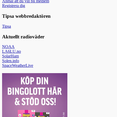
Anmäl att du vill bli medlem
Registrera dig
Tipsa webbredaktören
Tipsa
Aktuellt radioväder
NOAA
LA6LU.no
SolarHam
Solen.info
SpaceWeatherLive