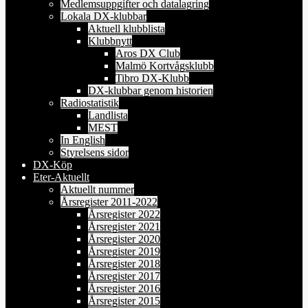
Medlemsuppgifter och datalagring
Lokala DX-klubbar
Aktuell klubblista
Klubbnytt
Aros DX Club
Malmö Kortvågsklubb
Tibro DX-Klubb
DX-klubbar genom historien
Radiostatistik
Landlista
MEST
In English
Styrelsens sidor
DX-Köp
Eter-Aktuellt
Aktuellt nummer
Årsregister 2011-2022
Årsregister 2022
Årsregister 2021
Årsregister 2020
Årsregister 2019
Årsregister 2018
Årsregister 2017
Årsregister 2016
Årsregister 2015