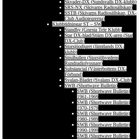
Skvader-DX (Sundsvalls DX-klubb)
SRS-NX (Skivarps Radiosällskap)
SSTB (Skivarps Radiosällskap, DX-
Club Audioteurerna)
Klubbtidningar ST – SW
Standby (Gnesta Tele Klubb)
Star DX-blad/Stjärn DX-aren (Star
DX-Club)
Storsjöodjuret (Jämtlands DX-
klubb)
Strulbullen (Storsjöbygdens
Rundradiolyssnare)
Substancial (Västerbottens DX-
Förbund)
Svalan-Bladet (Svalans DX-Club)
SWB (Shortwave Bulletin)
SWB (Shortwave Bulletin)
1961-1969
SWB (Shortwave Bulletin)
1970-1979
SWB (Shortwave Bulletin)
1980-1989
SWB (Shortwave Bulletin)
1990-1999
SWB (Shortwave Bulletin)