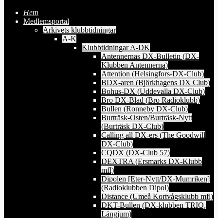
Hem
Medlemsportal
Arkivets klubbtidningar
A-K
Klubbtidningar A-DK
Antennernas DX-Bulletin (DX-
Klubben Antennerna)
Attention (Helsingfors-DX-Club)
BDX-aren (Björkhagens DX Club)
Bohus-DX (Uddevalla DX-Club)
Bro DX-Blad (Bro Radioklubb)
Bullen (Ronneby DX-Club)
Burträsk-Osten/Burträsk-Nytt
(Burträsk DX-Club)
Calling all DX-ers (The Goodwill
DX-Club)
CQDX (DX-Club 57)
DEXTRA (Ersmarks DX-Klubb
mfl)
Dipolen [Eter-Nytt/DX-Mumriken]
(Radioklubben Dipol)
Distance (Umeå Kortvågsklubb mfl)
DKT-Bullen (DX-klubben TRIO,
Längjum)