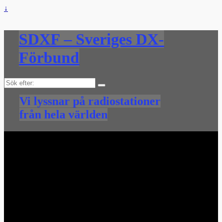
↓
SDXF – Sveriges DX-
Förbund
Sök
efter:
Vi lyssnar på radiostationer
från hela världen