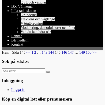
QSL och vimplar
DX-Vännerna
Lilla radioskolan
Grunderna
Frekvens och våglängd
Vågutbredning
Modulering, demodulatorer och filter
Vad du kan höra när
Länkar
Bli medlem!
Kontakt
Hem
- Sida 145
<<
1
2
…
143
144
145
146
147
…
149
150
>>
Sök på sdxf.se
Sök
efter:
Inloggning
Logga in
Köp en digital lott eller prenumerera