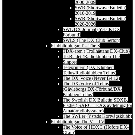
2000-2009
SWB (Shortwave Bulletin)
2010-2019
SWB (Shortwave Bulletin)
2020-2026
SWL DX Journal (Ystads DX
Förbund)
SWLS (The DX-Club Serton)
Klubbtidningar T – The S
TDX-aren ( Trollhättans DX-Club)
Te-Bladet (Radioklubben The
Sinpos)
Teleprintern (DX-Klubben
Tellus/Radioklubben Tellus)
The DX-Voice (Never B4 12)
The DX-Voice of Tellus
(Gävleborgs DX-Förbund/DX-
Klubben Tellus)
The Swedish DX Bulletin SDXB,
Flädie ( SARC – EA:s avdelning för
Amatörradiolyssnare)
The SWLer (Ystads Kortvågsklubb)
Klubbtidningar The V – TV
The Voice of HDXC (Hofors DX-
CLub)