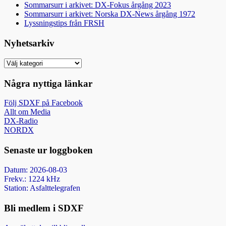
Sommarsurr i arkivet: DX-Fokus årgång 2023
Sommarsurr i arkivet: Norska DX-News årgång 1972
Lyssningstips från FRSH
Nyhetsarkiv
Nyhetsarkiv
Några nyttiga länkar
Följ SDXF på Facebook
Allt om Media
DX-Radio
NORDX
Senaste ur loggboken
Datum: 2026-08-03
Frekv.: 1224 kHz
Station: Asfalttelegrafen
Bli medlem i SDXF