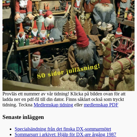
Provläs ett nummer av vår tidning! Klicka på bilden ovan för att
ladda ner en pdf-fil till din dator. Finns såklart också som tryckt
tidning. Teckna
Medlemskap tidning
eller
medlemskap PDF
Senaste inläggen
Specialsändning från det finska DX-sommarmötet
Sommarsurr i arkivet: Hjälp för DX-are årgång 1987