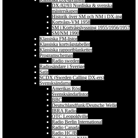
DX-92/93 Nordiska & svenska
mästerskapen
Historik över SM och NM i DX-ing
Kortvågs-VM 1958
SM i Kortvågslyssning 1955/1956/1957
SM/NM 1990
Klassiska FM-listor
Klassiska kortvågstabeller
Klassiska rapportblanketter
Programscheman
Radio sweden
Radiosändare i Sverige
Satir
SCDX (Sweden Calling DX-ers)
Svensksändarna
Amerikas Röst
Svensksändarlistor
BBC
Deutschlandfunk/Deutsche Welle
IBRA Radio
OTC Leopoldville
Radio Berlin International
Radio Canada
Radio HCJB