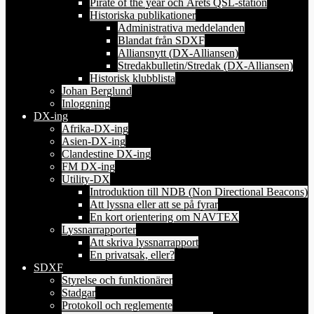
Pirate of the year och Årets QSL-station
Historiska publikationer
Administrativa meddelanden
Blandat från SDXF
Alliansnytt (DX-Alliansen)
Stredakbulletin/Stredak (DX-Alliansen)
Historisk klubblista
Johan Berglund
Inloggning
DX-ing
Afrika-DX-ing
Asien-DX-ing
Clandestine DX-ing
FM DX-ing
Utility-DX
Introduktion till NDB (Non Directional Beacons)
Att lyssna eller att se på fyrar
En kort orientering om NAVTEX
Lyssnarrapporter
Att skriva lyssnarrapport
En privatsak, eller?
SDXF
Styrelse och funktionärer
Stadgar
Protokoll och reglemente