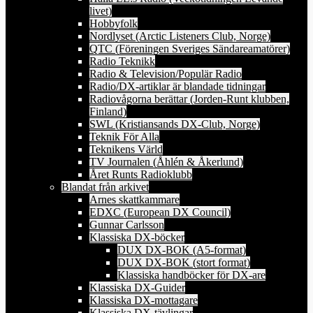
livet)
Hobbyfolk
Nordlyset (Arctic Listeners Club, Norge)
QTC (Föreningen Sveriges Sändareamatörer)
Radio Teknikk
Radio & Television/Populär Radio
Radio/DX-artiklar är blandade tidningar
Radiovågorna berättar (Jorden-Runt klubben,
Finland)
SWL (Kristiansands DX-Club, Norge)
Teknik För Alla
Teknikens Värld
TV Journalen (Åhlén & Åkerlund)
Året Runts Radioklubb
Blandat från arkivet
Arnes skattkammare
EDXC (European DX Council)
Gunnar Carlsson
Klassiska DX-böcker
DUX DX-BOK (A5-format)
DUX DX-BOK (stort format)
Klassiska handböcker för DX-are
Klassiska DX-Guider
Klassiska DX-mottagare
Klassiska DX-tävlingar