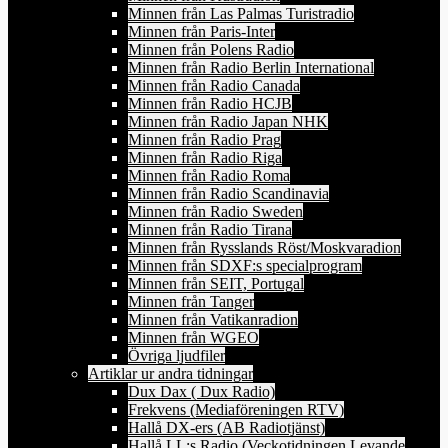
Minnen från Las Palmas Turistradio
Minnen från Paris-Inter
Minnen från Polens Radio
Minnen från Radio Berlin International
Minnen från Radio Canada
Minnen från Radio HCJB
Minnen från Radio Japan NHK
Minnen från Radio Prag
Minnen från Radio Riga
Minnen från Radio Roma
Minnen från Radio Scandinavia
Minnen från Radio Sweden
Minnen från Radio Tirana
Minnen från Rysslands Röst/Moskvaradion
Minnen från SDXF:s specialprogram
Minnen från SEIT, Portugal
Minnen från Tanger
Minnen från Vatikanradion
Minnen från WGEO
Övriga ljudfiler
Artiklar ur andra tidningar
Dux Dax ( Dux Radio)
Frekvens (Mediaföreningen RTV)
Hallå DX-ers (AB Radiotjänst)
Hallå LL:s Radio (Veckotidningen Levande