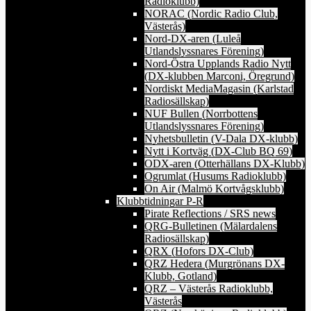
Radioklubb)
NORAC (Nordic Radio Club,
Västerås)
Nord-DX-aren (Luleå
Utlandslyssnares Förening)
Nord-Östra Upplands Radio Nytt
(DX-klubben Marconi, Öregrund)
Nordiskt MediaMagasin (Karlstad
Radiosällskap)
NUF Bullen (Norrbottens
Utlandslyssnares Förening)
Nyhetsbulletin (V-Dala DX-klubb)
Nytt i Kortväg (DX-Club BQ 69)
ODX-aren (Otterhällans DX-Klubb)
Ogrumlat (Husums Radioklubb)
On Air (Malmö Kortvågsklubb)
Klubbtidningar P-R
Pirate Reflections / SRS news
QRG-Bulletinen (Mälardalens
Radiosällskap)
QRX (Hofors DX-Club)
QRZ Hedera (Murgrönans DX-
Klubb, Gotland)
QRZ – Västerås Radioklubb,
Västerås