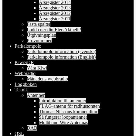
Årsregister 2014
Årsregister 2013
Årsregister 2012
Årsregister 2011
Fasta spalter
Ladda ner din Eter-Aktuellt!
Utgivningsplan
Provnummer
Parkalompolo
Parkalompolo information (svenska)
Parkalompolo information (English)
KiwiSDR
Våra Kiwi
Webbradio
Månadens webbradio
Loggboken
Teknik
Antenner
Introduktion till antenner
FLAG-antenn för radhustomten
Thomas Nilssons kompendium
Så fungerar loopantenner
Multiband Wire Antennas
DAB
QSL