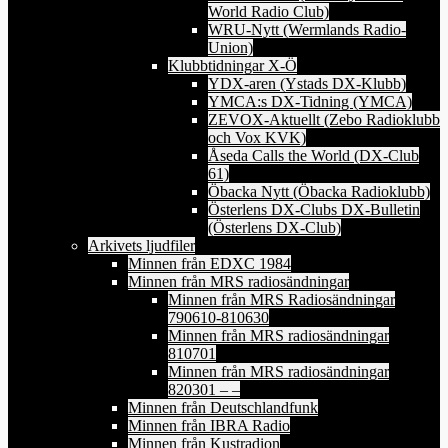
World Radio Club)
WRU-Nytt (Wermlands Radio-
Union)
Klubbtidningar X-Ö
YDX-aren (Ystads DX-Klubb)
YMCA:s DX-Tidning (YMCA)
ZEVOX-Aktuellt (Zebo Radioklubb
och Vox KVK)
Åseda Calls the World (DX-Club
61)
Öbacka Nytt (Öbacka Radioklubb)
Österlens DX-Clubs DX-Bulletin
(Österlens DX-Club)
Arkivets ljudfiler
Minnen från EDXC 1984
Minnen från MRS radiosändningar
Minnen från MRS Radiosändningar
790610-810630
Minnen från MRS radiosändningar
810701
Minnen från MRS radiosändningar
820301 – –
Minnen från Deutschlandfunk
Minnen från IBRA Radio
Minnen från Kustradion