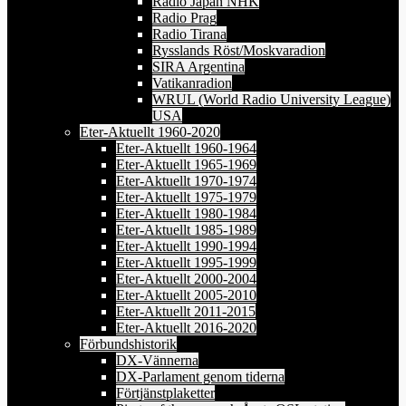
Radio Japan NHK
Radio Prag
Radio Tirana
Rysslands Röst/Moskvaradion
SIRA Argentina
Vatikanradion
WRUL (World Radio University League)
USA
Eter-Aktuellt 1960-2020
Eter-Aktuellt 1960-1964
Eter-Aktuellt 1965-1969
Eter-Aktuellt 1970-1974
Eter-Aktuellt 1975-1979
Eter-Aktuellt 1980-1984
Eter-Aktuellt 1985-1989
Eter-Aktuellt 1990-1994
Eter-Aktuellt 1995-1999
Eter-Aktuellt 2000-2004
Eter-Aktuellt 2005-2010
Eter-Aktuellt 2011-2015
Eter-Aktuellt 2016-2020
Förbundshistorik
DX-Vännerna
DX-Parlament genom tiderna
Förtjänstplaketter