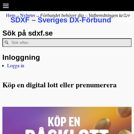
Hem
→
Nyheter
→
Förbundet behöver dig – Valberedningen kallar
SDXF – Sveriges DX-Förbund
Sök på sdxf.se
Inloggning
Logga in
Köp en digital lott eller prenumerera