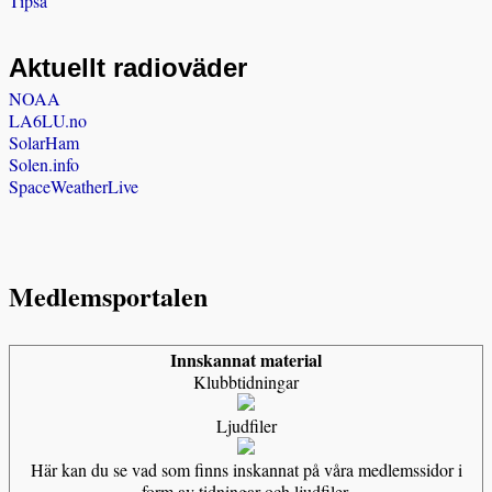
Tipsa
Aktuellt radioväder
NOAA
LA6LU.no
SolarHam
Solen.info
SpaceWeatherLive
Medlemsportalen
Innskannat material
Klubbtidningar
Ljudfiler
Här kan du se vad som finns inskannat på våra medlemssidor i
form av tidningar och ljudfiler.