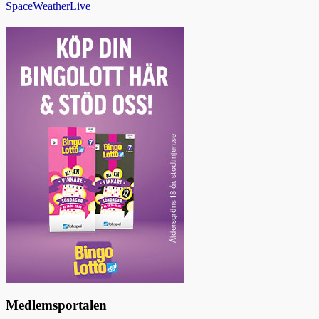
SpaceWeatherLive
Medlemsportalen