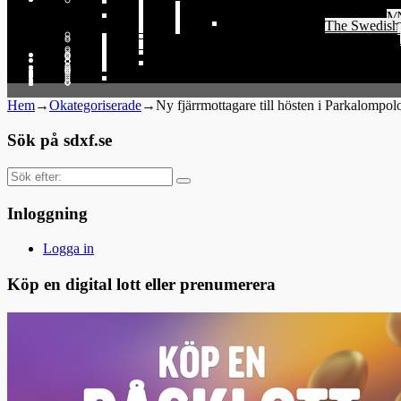
Me
The Swedish 
Th
Hem
→
Okategoriserade
→
Ny fjärrmottagare till hösten i Parkalompol
Sök på sdxf.se
Sök
efter:
Inloggning
Logga in
Köp en digital lott eller prenumerera