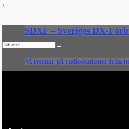
↓
SDXF – Sveriges DX-För
Sök
efter:
Vi lyssnar på radiostationer från h