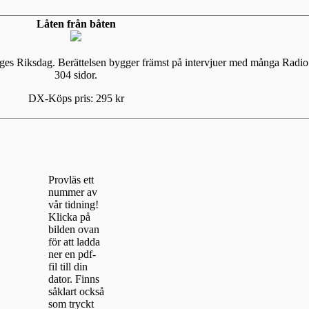
Låten från båten
eriges Riksdag. Berättelsen bygger främst på intervjuer med många Ra
304 sidor.
DX-Köps pris: 295 kr
Provläs ett
nummer av
vår tidning!
Klicka på
bilden ovan
för att ladda
ner en pdf-
fil till din
dator. Finns
såklart också
som tryckt