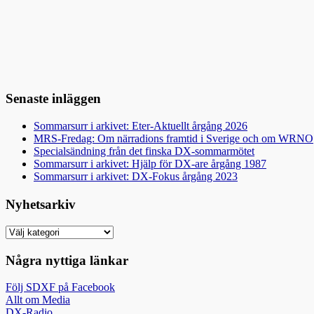
Senaste inläggen
Sommarsurr i arkivet: Eter-Aktuellt årgång 2026
MRS-Fredag: Om närradions framtid i Sverige och om WRNO
Specialsändning från det finska DX-sommarmötet
Sommarsurr i arkivet: Hjälp för DX-are årgång 1987
Sommarsurr i arkivet: DX-Fokus årgång 2023
Nyhetsarkiv
Nyhetsarkiv
Några nyttiga länkar
Följ SDXF på Facebook
Allt om Media
DX-Radio