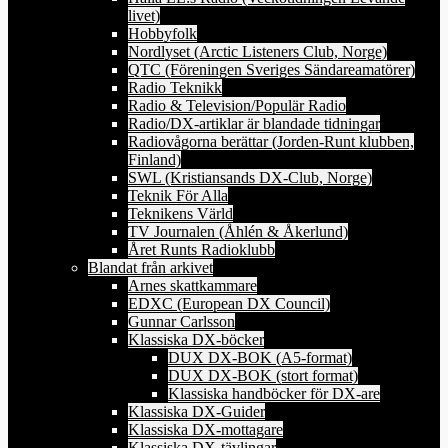
livet)
Hobbyfolk
Nordlyset (Arctic Listeners Club, Norge)
QTC (Föreningen Sveriges Sändareamatörer)
Radio Teknikk
Radio & Television/Populär Radio
Radio/DX-artiklar är blandade tidningar
Radiovågorna berättar (Jorden-Runt klubben,
Finland)
SWL (Kristiansands DX-Club, Norge)
Teknik För Alla
Teknikens Värld
TV Journalen (Åhlén & Åkerlund)
Året Runts Radioklubb
Blandat från arkivet
Arnes skattkammare
EDXC (European DX Council)
Gunnar Carlsson
Klassiska DX-böcker
DUX DX-BOK (A5-format)
DUX DX-BOK (stort format)
Klassiska handböcker för DX-are
Klassiska DX-Guider
Klassiska DX-mottagare
Klassiska DX-tävlingar