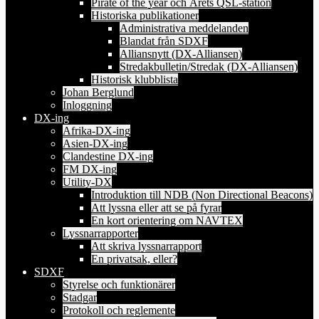
Pirate of the year och Årets QSL-station
Historiska publikationer
Administrativa meddelanden
Blandat från SDXF
Alliansnytt (DX-Alliansen)
Stredakbulletin/Stredak (DX-Alliansen)
Historisk klubblista
Johan Berglund
Inloggning
DX-ing
Afrika-DX-ing
Asien-DX-ing
Clandestine DX-ing
FM DX-ing
Utility-DX
Introduktion till NDB (Non Directional Beacons)
Att lyssna eller att se på fyrar
En kort orientering om NAVTEX
Lyssnarrapporter
Att skriva lyssnarrapport
En privatsak, eller?
SDXF
Styrelse och funktionärer
Stadgar
Protokoll och reglemente