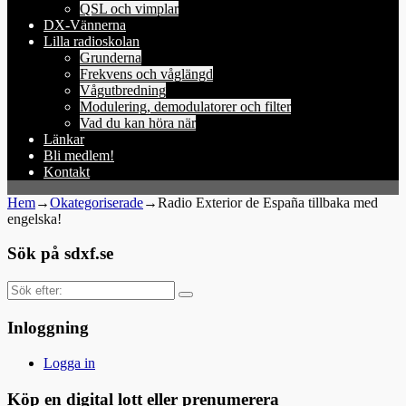
QSL och vimplar
DX-Vännerna
Lilla radioskolan
Grunderna
Frekvens och våglängd
Vågutbredning
Modulering, demodulatorer och filter
Vad du kan höra när
Länkar
Bli medlem!
Kontakt
Hem
→
Okategoriserade
→
Radio Exterior de España tillbaka med
engelska!
Sök på sdxf.se
Sök
efter:
Inloggning
Logga in
Köp en digital lott eller prenumerera