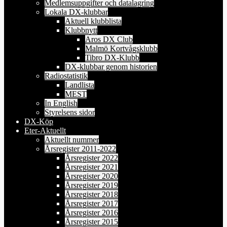
Medlemsuppgifter och datalagring
Lokala DX-klubbar
Aktuell klubblista
Klubbnytt
Aros DX Club
Malmö Kortvågsklubb
Tibro DX-Klubb
DX-klubbar genom historien
Radiostatistik
Landlista
MEST
In English
Styrelsens sidor
DX-Köp
Eter-Aktuellt
Aktuellt nummer
Årsregister 2011-2022
Årsregister 2022
Årsregister 2021
Årsregister 2020
Årsregister 2019
Årsregister 2018
Årsregister 2017
Årsregister 2016
Årsregister 2015