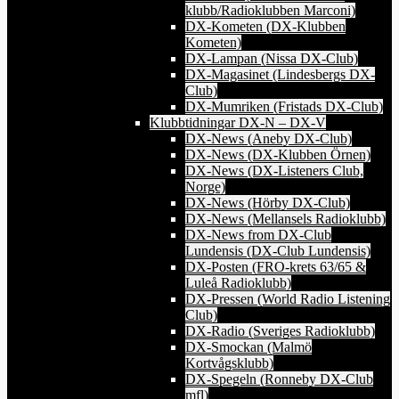
klubb/Radioklubben Marconi)
DX-Kometen (DX-Klubben
Kometen)
DX-Lampan (Nissa DX-Club)
DX-Magasinet (Lindesbergs DX-
Club)
DX-Mumriken (Fristads DX-Club)
Klubbtidningar DX-N – DX-V
DX-News (Aneby DX-Club)
DX-News (DX-Klubben Örnen)
DX-News (DX-Listeners Club,
Norge)
DX-News (Hörby DX-Club)
DX-News (Mellansels Radioklubb)
DX-News from DX-Club
Lundensis (DX-Club Lundensis)
DX-Posten (FRO-krets 63/65 &
Luleå Radioklubb)
DX-Pressen (World Radio Listening
Club)
DX-Radio (Sveriges Radioklubb)
DX-Smockan (Malmö
Kortvågsklubb)
DX-Spegeln (Ronneby DX-Club
mfl)