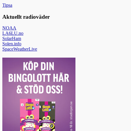
Tipsa
Aktuellt radioväder
NOAA
LA6LU.no
SolarHam
Solen.info
SpaceWeatherLive