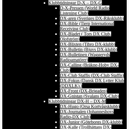
Klubbtidningar D-X – DX-G
D-X-Pressen (World Radio
Listening Club)
DX-aren (Sveriges DX-Riksklubb)
DX-Bible (Tierp International
Receiving Club)
DX-Bladet ( Tors DX Club,
Olofström)
DX-Blixten (Tibro DX-klubb)
DX-Bulletin (Bjuvs DX-klubb)
DX-Bulletinen (Waggeryds
Radioamatörer)
DX-Calling (Bräkne-Hoby DX-
Club)
DX-Club Staffis (DX-Club Staffis)
DX-Fokus (Dansk DX Lytter Klub
(DDXLK).)
DX-Front (DX-Brigaden)
DX-Gnistan (Svalans DX-Club)
Klubbtidningar DX-H – DX-M
DX-Hugo (Orsa Kortvågsklubb)
DX-Journalen (Johanneshovs
Radio-DX Club)
DX-Junior (Göteborgs DX-klubb)
DX-Kalle (Trollhättans DX-