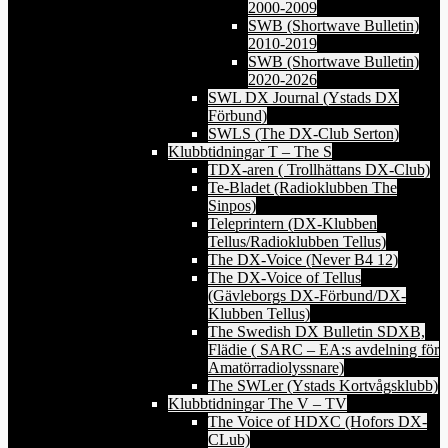
2000-2009
SWB (Shortwave Bulletin)
2010-2019
SWB (Shortwave Bulletin)
2020-2026
SWL DX Journal (Ystads DX
Förbund)
SWLS (The DX-Club Serton)
Klubbtidningar T – The S
TDX-aren ( Trollhättans DX-Club)
Te-Bladet (Radioklubben The
Sinpos)
Teleprintern (DX-Klubben
Tellus/Radioklubben Tellus)
The DX-Voice (Never B4 12)
The DX-Voice of Tellus
(Gävleborgs DX-Förbund/DX-
Klubben Tellus)
The Swedish DX Bulletin SDXB,
Flädie ( SARC – EA:s avdelning för
Amatörradiolyssnare)
The SWLer (Ystads Kortvågsklubb)
Klubbtidningar The V – TV
The Voice of HDXC (Hofors DX-
CLub)