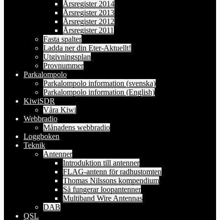
Årsregister 2014
Årsregister 2013
Årsregister 2012
Årsregister 2011
Fasta spalter
Ladda ner din Eter-Aktuellt!
Utgivningsplan
Provnummer
Parkalompolo
Parkalompolo information (svenska)
Parkalompolo information (English)
KiwiSDR
Våra Kiwi
Webbradio
Månadens webbradio
Loggboken
Teknik
Antenner
Introduktion till antenner
FLAG-antenn för radhustomten
Thomas Nilssons kompendium
Så fungerar loopantenner
Multiband Wire Antennas
DAB
QSL