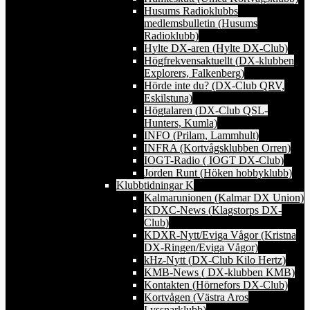
Husums Radioklubbs
medlemsbulletin (Husums
Radioklubb)
Hylte DX-aren (Hylte DX-Club)
Högfrekvensaktuellt (DX-klubben
Explorers, Falkenberg)
Hörde inte du? (DX-Club QRV,
Eskilstuna)
Högtalaren (DX-Club QSL-
Hunters, Kumla)
INFO (Prilam, Lammhult)
INFRA (Kortvågsklubben Orren)
IOGT-Radio ( IOGT DX-Club)
Jorden Runt (Höken hobbyklubb)
Klubbtidningar K
Kalmarunionen (Kalmar DX Union)
KDXC-News (Klagstorps DX-
Club)
KDXR-Nytt/Eviga Vågor (Kristna
DX-Ringen/Eviga Vågor)
kHz-Nytt (DX-Club Kilo Hertz)
KMB-News ( DX-klubben KMB)
Kontakten (Hörnefors DX-Club)
Kortvågen (Västra Aros
Lyssnarklubb)