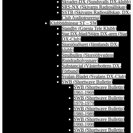
Skvader-DX (Sundsvalls DX-klubb)
SRS-NX (Skivarps Radiosällskap)
SSTB (Skivarps Radiosällskap, DX-
Club Audioteurerna)
Klubbtidningar ST – SW
Standby (Gnesta Tele Klubb)
Star DX-blad/Stjärn DX-aren (Star
DX-Club)
Storsjöodjuret (Jämtlands DX-
klubb)
Strulbullen (Storsjöbygdens
Rundradiolyssnare)
Substancial (Västerbottens DX-
Förbund)
Svalan-Bladet (Svalans DX-Club)
SWB (Shortwave Bulletin)
SWB (Shortwave Bulletin)
1961-1969
SWB (Shortwave Bulletin)
1970-1979
SWB (Shortwave Bulletin)
1980-1989
SWB (Shortwave Bulletin)
1990-1999
SWB (Shortwave Bulletin)