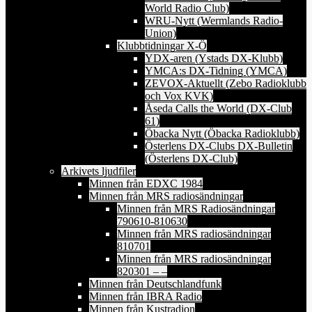
World Radio Club)
WRU-Nytt (Wermlands Radio-
Union)
Klubbtidningar X-Ö
YDX-aren (Ystads DX-Klubb)
YMCA:s DX-Tidning (YMCA)
ZEVOX-Aktuellt (Zebo Radioklubb
och Vox KVK)
Åseda Calls the World (DX-Club
61)
Öbacka Nytt (Öbacka Radioklubb)
Österlens DX-Clubs DX-Bulletin
(Österlens DX-Club)
Arkivets ljudfiler
Minnen från EDXC 1984
Minnen från MRS radiosändningar
Minnen från MRS Radiosändningar
790610-810630
Minnen från MRS radiosändningar
810701
Minnen från MRS radiosändningar
820301 – –
Minnen från Deutschlandfunk
Minnen från IBRA Radio
Minnen från Kustradion