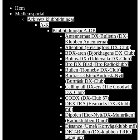
Hem
Medlemsportal
Arkivets klubbtidningar
A-K
Klubbtidningar A-DK
Antennernas DX-Bulletin (DX-
Klubben Antennerna)
Attention (Helsingfors-DX-Club)
BDX-aren (Björkhagens DX Club)
Bohus-DX (Uddevalla DX-Club)
Bro DX-Blad (Bro Radioklubb)
Bullen (Ronneby DX-Club)
Burträsk-Osten/Burträsk-Nytt
(Burträsk DX-Club)
Calling all DX-ers (The Goodwill
DX-Club)
CQDX (DX-Club 57)
DEXTRA (Ersmarks DX-Klubb
mfl)
Dipolen [Eter-Nytt/DX-Mumriken]
(Radioklubben Dipol)
Distance (Umeå Kortvågsklubb mfl)
DKT-Bullen (DX-klubben TRIO,
Längjum)