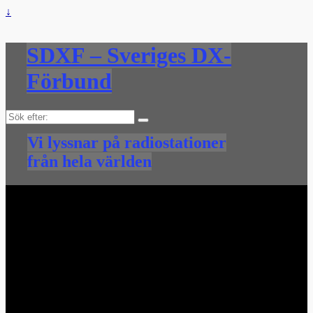
↓
SDXF – Sveriges DX-
Förbund
Sök
efter:
Vi lyssnar på radiostationer
från hela världen