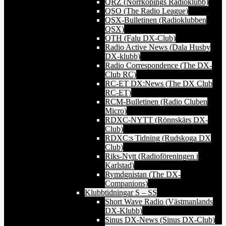
QRZ (Norrköpings Radioklubb)
QSO (The Radio League)
QSX-Bulletinen (Radioklubben
QSX)
QTH (Falu DX-Club)
Radio Active News (Dala Husby
DX-klubb)
Radio Correspondence (The DX-
Club RC)
RC-ET DX:News (The DX Club
RC-ET)
RCM-Bulletinen (Radio Cluben
Micro)
RDXC-NYTT (Rönnskärs DX-
Club)
RDXC:s Tidning (Rudskoga DX
Club)
Riks-Nytt (Radioföreningen i
Karlstad)
Rymdgnistan (The DX-
Companions)
Klubbtidningar S – SS
Short Wave Radio (Västmanlands
DX-Klubb)
Sinus DX-News (Sinus DX-Club)