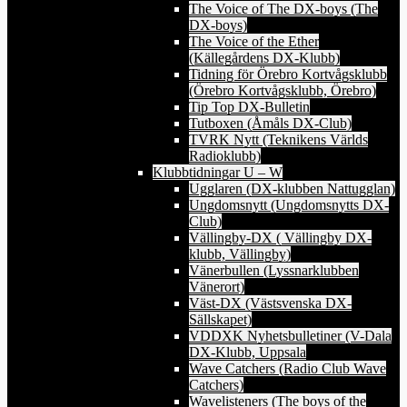
The Voice of The DX-boys (The
DX-boys)
The Voice of the Ether
(Källegårdens DX-Klubb)
Tidning för Örebro Kortvågsklubb
(Örebro Kortvågsklubb, Örebro)
Tip Top DX-Bulletin
Tutboxen (Åmåls DX-Club)
TVRK Nytt (Teknikens Världs
Radioklubb)
Klubbtidningar U – W
Ugglaren (DX-klubben Nattugglan)
Ungdomsnytt (Ungdomsnytts DX-
Club)
Vällingby-DX ( Vällingby DX-
klubb, Vällingby)
Vänerbullen (Lyssnarklubben
Vänerort)
Väst-DX (Västsvenska DX-
Sällskapet)
VDDXK Nyhetsbulletiner (V-Dala
DX-Klubb, Uppsala
Wave Catchers (Radio Club Wave
Catchers)
Wavelisteners (The boys of the