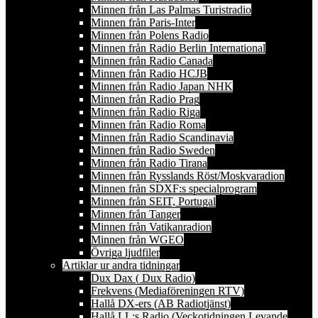
Minnen från Las Palmas Turistradio
Minnen från Paris-Inter
Minnen från Polens Radio
Minnen från Radio Berlin International
Minnen från Radio Canada
Minnen från Radio HCJB
Minnen från Radio Japan NHK
Minnen från Radio Prag
Minnen från Radio Riga
Minnen från Radio Roma
Minnen från Radio Scandinavia
Minnen från Radio Sweden
Minnen från Radio Tirana
Minnen från Rysslands Röst/Moskvaradion
Minnen från SDXF:s specialprogram
Minnen från SEIT, Portugal
Minnen från Tanger
Minnen från Vatikanradion
Minnen från WGEO
Övriga ljudfiler
Artiklar ur andra tidningar
Dux Dax ( Dux Radio)
Frekvens (Mediaföreningen RTV)
Hallå DX-ers (AB Radiotjänst)
Hallå LL:s Radio (Veckotidningen Levande