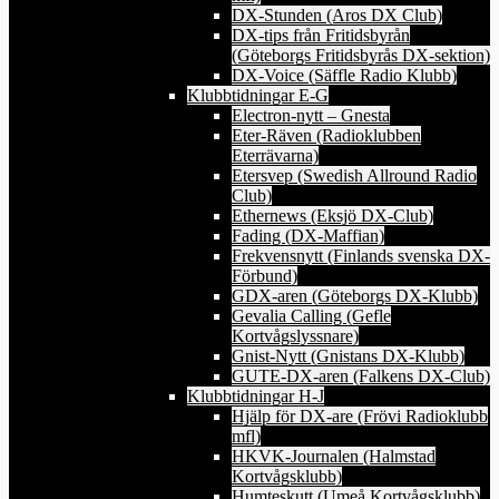
DX-Stunden (Aros DX Club)
DX-tips från Fritidsbyrån
(Göteborgs Fritidsbyrås DX-sektion)
DX-Voice (Säffle Radio Klubb)
Klubbtidningar E-G
Electron-nytt – Gnesta
Eter-Räven (Radioklubben
Eterrävarna)
Etersvep (Swedish Allround Radio
Club)
Ethernews (Eksjö DX-Club)
Fading (DX-Maffian)
Frekvensnytt (Finlands svenska DX-
Förbund)
GDX-aren (Göteborgs DX-Klubb)
Gevalia Calling (Gefle
Kortvågslyssnare)
Gnist-Nytt (Gnistans DX-Klubb)
GUTE-DX-aren (Falkens DX-Club)
Klubbtidningar H-J
Hjälp för DX-are (Frövi Radioklubb
mfl)
HKVK-Journalen (Halmstad
Kortvågsklubb)
Humteskutt (Umeå Kortvågsklubb)