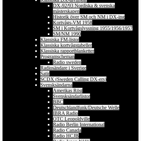
DX-92/93 Nordiska & svenska
mästerskapen
Historik över SM och NM i DX-ing
Kortvågs-VM 1958
SM i Kortvågslyssning 1955/1956/1957
SM/NM 1990
Klassiska FM-listor
Klassiska kortvågstabeller
Klassiska rapportblanketter
Programscheman
Radio sweden
Radiosändare i Sverige
Satir
SCDX (Sweden Calling DX-ers)
Svensksändarna
Amerikas Röst
Svensksändarlistor
BBC
Deutschlandfunk/Deutsche Welle
IBRA Radio
OTC Leopoldville
Radio Berlin International
Radio Canada
Radio HCJB