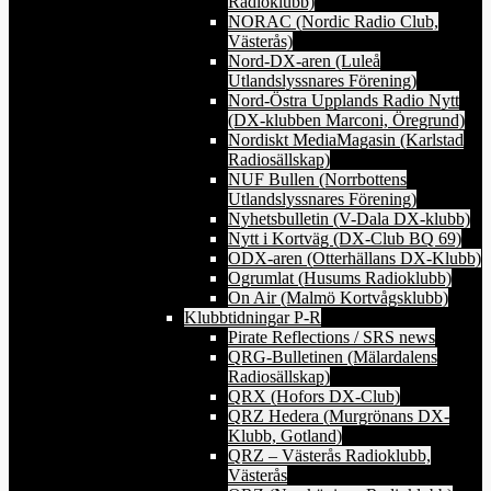
Radioklubb)
NORAC (Nordic Radio Club,
Västerås)
Nord-DX-aren (Luleå
Utlandslyssnares Förening)
Nord-Östra Upplands Radio Nytt
(DX-klubben Marconi, Öregrund)
Nordiskt MediaMagasin (Karlstad
Radiosällskap)
NUF Bullen (Norrbottens
Utlandslyssnares Förening)
Nyhetsbulletin (V-Dala DX-klubb)
Nytt i Kortväg (DX-Club BQ 69)
ODX-aren (Otterhällans DX-Klubb)
Ogrumlat (Husums Radioklubb)
On Air (Malmö Kortvågsklubb)
Klubbtidningar P-R
Pirate Reflections / SRS news
QRG-Bulletinen (Mälardalens
Radiosällskap)
QRX (Hofors DX-Club)
QRZ Hedera (Murgrönans DX-
Klubb, Gotland)
QRZ – Västerås Radioklubb,
Västerås