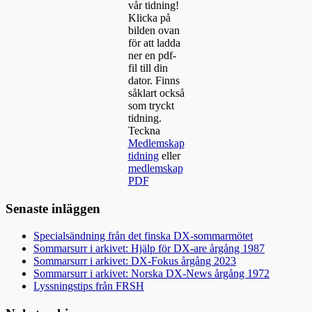
vår tidning!
Klicka på
bilden ovan
för att ladda
ner en pdf-
fil till din
dator. Finns
såklart också
som tryckt
tidning.
Teckna
Medlemskap
tidning
eller
medlemskap
PDF
Senaste inläggen
Specialsändning från det finska DX-sommarmötet
Sommarsurr i arkivet: Hjälp för DX-are årgång 1987
Sommarsurr i arkivet: DX-Fokus årgång 2023
Sommarsurr i arkivet: Norska DX-News årgång 1972
Lyssningstips från FRSH