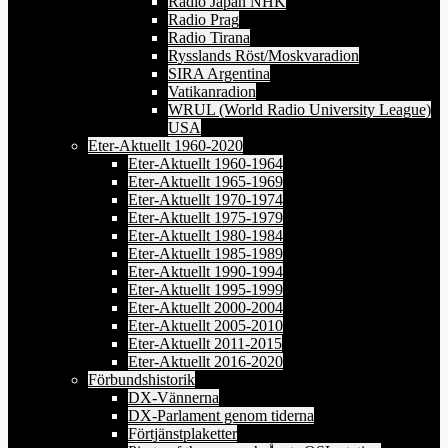
Radio Japan NHK
Radio Prag
Radio Tirana
Rysslands Röst/Moskvaradion
SIRA Argentina
Vatikanradion
WRUL (World Radio University League)
USA
Eter-Aktuellt 1960-2020
Eter-Aktuellt 1960-1964
Eter-Aktuellt 1965-1969
Eter-Aktuellt 1970-1974
Eter-Aktuellt 1975-1979
Eter-Aktuellt 1980-1984
Eter-Aktuellt 1985-1989
Eter-Aktuellt 1990-1994
Eter-Aktuellt 1995-1999
Eter-Aktuellt 2000-2004
Eter-Aktuellt 2005-2010
Eter-Aktuellt 2011-2015
Eter-Aktuellt 2016-2020
Förbundshistorik
DX-Vännerna
DX-Parlament genom tiderna
Förtjänstplaketter