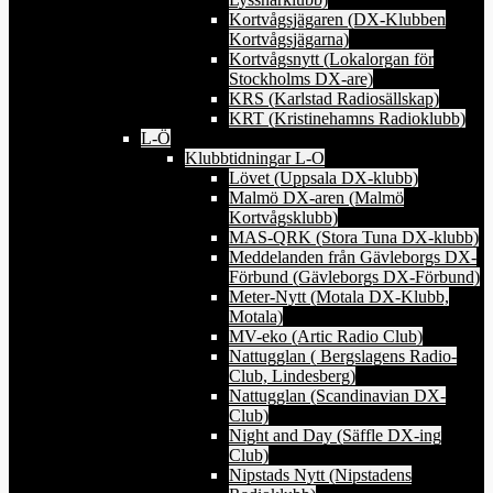
Kortvågsjägaren (DX-Klubben
Kortvågsjägarna)
Kortvågsnytt (Lokalorgan för
Stockholms DX-are)
KRS (Karlstad Radiosällskap)
KRT (Kristinehamns Radioklubb)
L-Ö
Klubbtidningar L-O
Lövet (Uppsala DX-klubb)
Malmö DX-aren (Malmö
Kortvågsklubb)
MAS-QRK (Stora Tuna DX-klubb)
Meddelanden från Gävleborgs DX-
Förbund (Gävleborgs DX-Förbund)
Meter-Nytt (Motala DX-Klubb,
Motala)
MV-eko (Artic Radio Club)
Nattugglan ( Bergslagens Radio-
Club, Lindesberg)
Nattugglan (Scandinavian DX-
Club)
Night and Day (Säffle DX-ing
Club)
Nipstads Nytt (Nipstadens