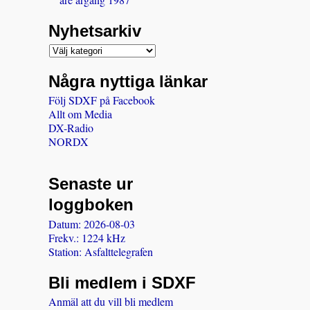
Nyhetsarkiv
Några nyttiga länkar
Följ SDXF på Facebook
Allt om Media
DX-Radio
NORDX
Senaste ur
loggboken
Datum: 2026-08-03
Frekv.: 1224 kHz
Station: Asfalttelegrafen
Bli medlem i SDXF
Anmäl att du vill bli medlem