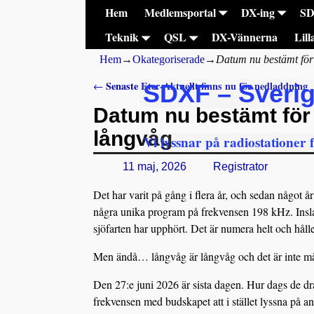
Hem
Medlemsportal
DX-ing
S
Teknik
QSL
DX-Vännerna
Lill
Hem
→
Okategoriserade
→
Datum nu bestämt för
Senaste Eter-Aktuellt finns nu för nedladdning
←
SDXF – Sveri
Inläggsnavigering
Datum nu bestämt för
långvåg
Vi lyssnar på radiostationer 
11 maj, 2026
Registrator
Det har varit på gång i flera år, och sedan något år 
några unika program på frekvensen 198 kHz. Inslag
sjöfarten har upphört. Det är numera helt och håll
Men ändå… långvåg är långvåg och det är inte mån
Den 27:e juni 2026 är sista dagen. Hur dags de dr
frekvensen med budskapet att i stället lyssna på an