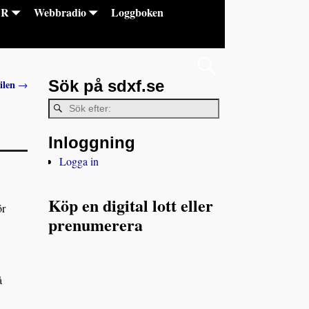
DR
Webbradio
Loggboken
Sök på sdxf.se
ilen
→
Inloggning
Logga in
Köp en digital lott eller
ör
prenumerera
å