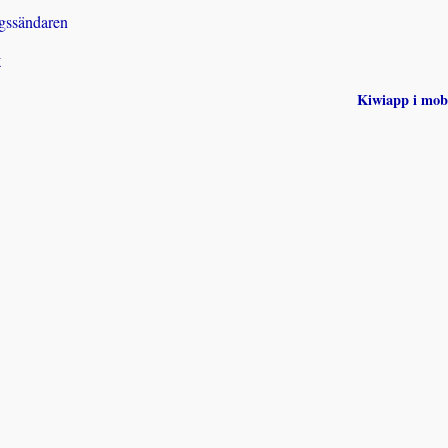
gssändaren
k
Kiwiapp i mob