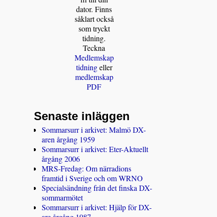
dator. Finns
såklart också
som tryckt
tidning.
Teckna
Medlemskap
tidning
eller
medlemskap
PDF
Senaste inläggen
Sommarsurr i arkivet: Malmö DX-
aren årgång 1959
Sommarsurr i arkivet: Eter-Aktuellt
årgång 2006
MRS-Fredag: Om närradions
framtid i Sverige och om WRNO
Specialsändning från det finska DX-
sommarmötet
Sommarsurr i arkivet: Hjälp för DX-
are årgång 1987