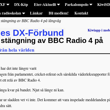
DXF
DX-Köp
Eter-Aktuellt
Parkalompolo
KiwiS
a radioskolan
Länkar
Bli medlem!
Kontakt
 stängning av BBC Radio 4 på långvåg
Kiwiapp i mob
ges DX-Förbund
 stängning av BBC Radio 4 på
från hela världen
har det inte längre varit
en från parlamentet, cricket-referat och särskilda väderleksrapporter f
et ett relä av BBC Radio 4.
ga kvar på bandet. Njut så länge ni kan.
ar ur sladden vet vi inte. Det kommer att vara inspelade meddelanden p
dra sätt.