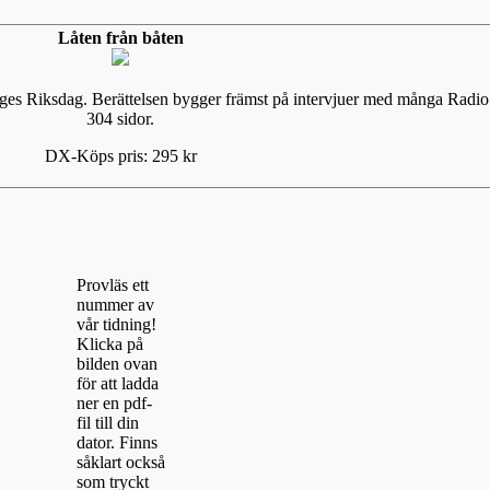
Låten från båten
eriges Riksdag. Berättelsen bygger främst på intervjuer med många Ra
304 sidor.
DX-Köps pris: 295 kr
Provläs ett
nummer av
vår tidning!
Klicka på
bilden ovan
för att ladda
ner en pdf-
fil till din
dator. Finns
såklart också
som tryckt