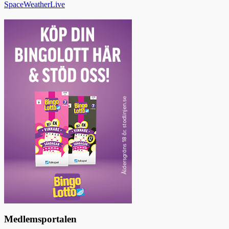
SpaceWeatherLive
Medlemsportalen