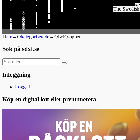
Me
The Swedish 
Th
Hem
→
Okategoriserade
→
QiwiQ-appen
Sök på sdxf.se
Sök
efter:
Inloggning
Logga in
Köp en digital lott eller prenumerera