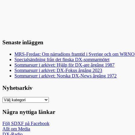
Senaste inläggen
MRS-Fredag: Om närradions framtid i Sverige och om WRNO
Specialsändning från det finska DX-sommarmötet
Sommarsurr i arkivet: Hjälp för DX-are årgång 1987
Sommarsurr i arkivet: DX-Fokus årgång 2023
Sommarsurr i arkivet: Norska DX-News årgång 1972
Nyhetsarkiv
Nyhetsarkiv
Några nyttiga länkar
Följ SDXF på Facebook
Allt om Media
DX-Radio