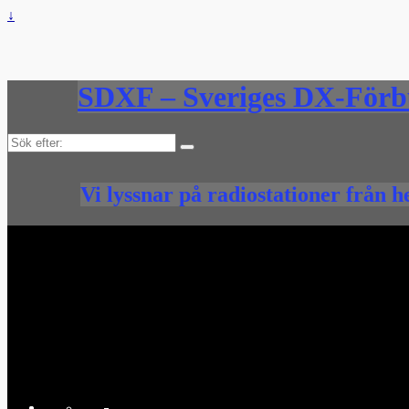
↓
SDXF – Sveriges DX-För
Sök
efter:
Vi lyssnar på radiostationer från h