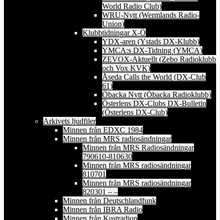
World Radio Club)
WRU-Nytt (Wermlands Radio-
Union)
Klubbtidningar X-Ö
YDX-aren (Ystads DX-Klubb)
YMCA:s DX-Tidning (YMCA)
ZEVOX-Aktuellt (Zebo Radioklubb
och Vox KVK)
Åseda Calls the World (DX-Club
61)
Öbacka Nytt (Öbacka Radioklubb)
Österlens DX-Clubs DX-Bulletin
(Österlens DX-Club)
Arkivets ljudfiler
Minnen från EDXC 1984
Minnen från MRS radiosändningar
Minnen från MRS Radiosändningar
790610-810630
Minnen från MRS radiosändningar
810701
Minnen från MRS radiosändningar
820301 – –
Minnen från Deutschlandfunk
Minnen från IBRA Radio
Minnen från Kustradion