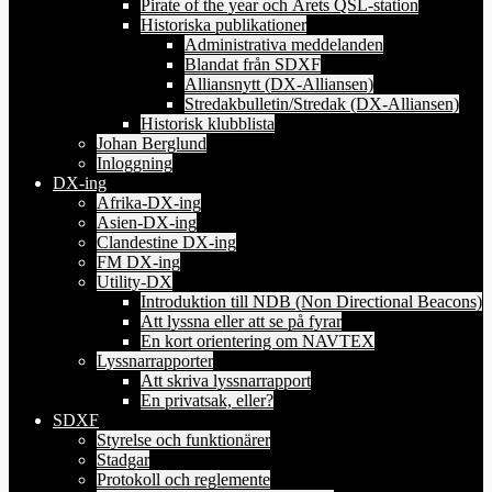
Pirate of the year och Årets QSL-station
Historiska publikationer
Administrativa meddelanden
Blandat från SDXF
Alliansnytt (DX-Alliansen)
Stredakbulletin/Stredak (DX-Alliansen)
Historisk klubblista
Johan Berglund
Inloggning
DX-ing
Afrika-DX-ing
Asien-DX-ing
Clandestine DX-ing
FM DX-ing
Utility-DX
Introduktion till NDB (Non Directional Beacons)
Att lyssna eller att se på fyrar
En kort orientering om NAVTEX
Lyssnarrapporter
Att skriva lyssnarrapport
En privatsak, eller?
SDXF
Styrelse och funktionärer
Stadgar
Protokoll och reglemente