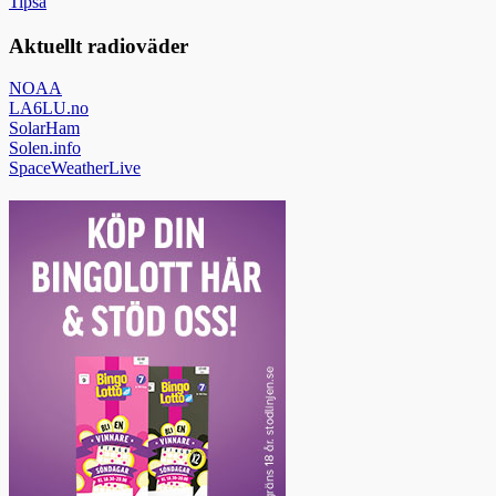
Tipsa
Aktuellt radioväder
NOAA
LA6LU.no
SolarHam
Solen.info
SpaceWeatherLive