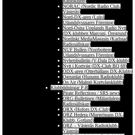
Radioklubb)
NORAC (Nordic Radio Club,
Västerås)
Nord-DX-aren (Luleå
Utlandslyssnares Förening)
Nord-Östra Upplands Radio Nytt
(DX-klubben Marconi, Öregrund)
Nordiskt MediaMagasin (Karlstad
Radiosällskap)
NUF Bullen (Norrbottens
Utlandslyssnares Förening)
Nyhetsbulletin (V-Dala DX-klubb)
Nytt i Kortväg (DX-Club BQ 69)
ODX-aren (Otterhällans DX-Klubb)
Ogrumlat (Husums Radioklubb)
On Air (Malmö Kortvågsklubb)
Klubbtidningar P-R
Pirate Reflections / SRS news
QRG-Bulletinen (Mälardalens
Radiosällskap)
QRX (Hofors DX-Club)
QRZ Hedera (Murgrönans DX-
Klubb, Gotland)
QRZ – Västerås Radioklubb,
Västerås