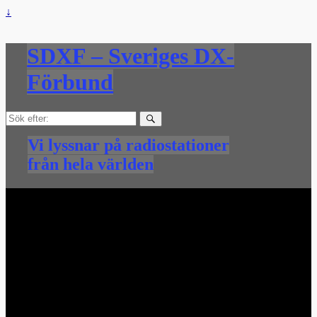
↓
SDXF – Sveriges DX-
Förbund
Sök
efter:
Vi lyssnar på radiostationer
från hela världen