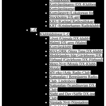
Lyssnarklubb)
Kortvågsjägaren (DX-Klubben
Kortvågsjägarna)
Kortvågsnytt (Lokalorgan för
Stockholms DX-are)
KRS (Karlstad Radiosällskap)
KRT (Kristinehamns Radioklubb)
L-Ö
Klubbtidningar L-O
Lövet (Uppsala DX-klubb)
Malmö DX-aren (Malmö
Kortvågsklubb)
MAS-QRK (Stora Tuna DX-klubb)
Meddelanden från Gävleborgs DX-
Förbund (Gävleborgs DX-Förbund)
Meter-Nytt (Motala DX-Klubb,
Motala)
MV-eko (Artic Radio Club)
Nattugglan ( Bergslagens Radio-
Club, Lindesberg)
Nattugglan (Scandinavian DX-
Club)
Night and Day (Säffle DX-ing
Club)
Nipstads Nytt (Nipstadens