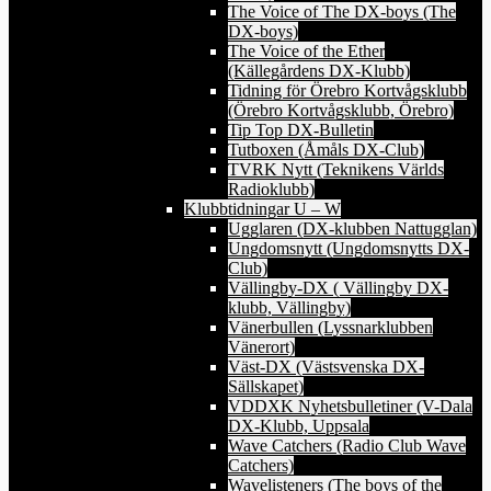
The Voice of The DX-boys (The
DX-boys)
The Voice of the Ether
(Källegårdens DX-Klubb)
Tidning för Örebro Kortvågsklubb
(Örebro Kortvågsklubb, Örebro)
Tip Top DX-Bulletin
Tutboxen (Åmåls DX-Club)
TVRK Nytt (Teknikens Världs
Radioklubb)
Klubbtidningar U – W
Ugglaren (DX-klubben Nattugglan)
Ungdomsnytt (Ungdomsnytts DX-
Club)
Vällingby-DX ( Vällingby DX-
klubb, Vällingby)
Vänerbullen (Lyssnarklubben
Vänerort)
Väst-DX (Västsvenska DX-
Sällskapet)
VDDXK Nyhetsbulletiner (V-Dala
DX-Klubb, Uppsala
Wave Catchers (Radio Club Wave
Catchers)
Wavelisteners (The boys of the