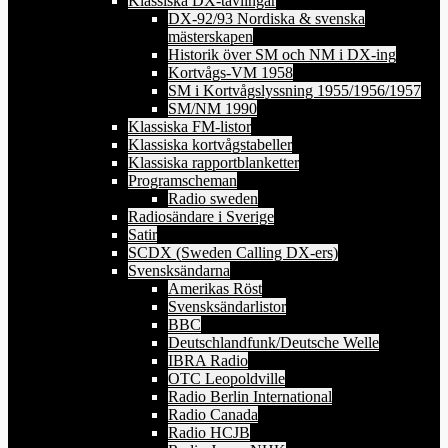
Klassiska DX-tävlingar
DX-92/93 Nordiska & svenska
mästerskapen
Historik över SM och NM i DX-ing
Kortvågs-VM 1958
SM i Kortvågslyssning 1955/1956/1957
SM/NM 1990
Klassiska FM-listor
Klassiska kortvågstabeller
Klassiska rapportblanketter
Programscheman
Radio sweden
Radiosändare i Sverige
Satir
SCDX (Sweden Calling DX-ers)
Svensksändarna
Amerikas Röst
Svensksändarlistor
BBC
Deutschlandfunk/Deutsche Welle
IBRA Radio
OTC Leopoldville
Radio Berlin International
Radio Canada
Radio HCJB