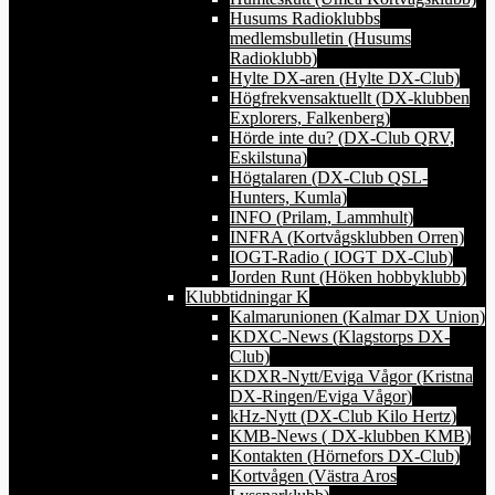
Husums Radioklubbs
medlemsbulletin (Husums
Radioklubb)
Hylte DX-aren (Hylte DX-Club)
Högfrekvensaktuellt (DX-klubben
Explorers, Falkenberg)
Hörde inte du? (DX-Club QRV,
Eskilstuna)
Högtalaren (DX-Club QSL-
Hunters, Kumla)
INFO (Prilam, Lammhult)
INFRA (Kortvågsklubben Orren)
IOGT-Radio ( IOGT DX-Club)
Jorden Runt (Höken hobbyklubb)
Klubbtidningar K
Kalmarunionen (Kalmar DX Union)
KDXC-News (Klagstorps DX-
Club)
KDXR-Nytt/Eviga Vågor (Kristna
DX-Ringen/Eviga Vågor)
kHz-Nytt (DX-Club Kilo Hertz)
KMB-News ( DX-klubben KMB)
Kontakten (Hörnefors DX-Club)
Kortvågen (Västra Aros