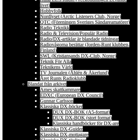
livet)
Hobbyfolk
Nordlyset (Arctic Listeners Club, Norge)
QTC (Föreningen Sveriges Sändareamatörer)
Radio Teknikk
Radio & Television/Populär Radio
Radio/DX-artiklar är blandade tidningar
Radiovågorna berättar (Jorden-Runt klubben,
Finland)
SWL (Kristiansands DX-Club, Norge)
Teknik För Alla
Teknikens Värld
TV Journalen (Åhlén & Åkerlund)
Året Runts Radioklubb
Blandat från arkivet
Arnes skattkammare
EDXC (European DX Council)
Gunnar Carlsson
Klassiska DX-böcker
DUX DX-BOK (A5-format)
DUX DX-BOK (stort format)
Klassiska handböcker för DX-are
Klassiska DX-Guider
Klassiska DX-mottagare