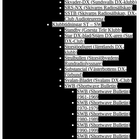
Skvader-DX (Sundsvalls DX-klubb)
SRS-NX (Skivarps Radiosällskap)
SSTB (Skivarps Radiosällskap, DX-
Club Audioteurerna)
Klubbtidningar ST – SW
Standby (Gnesta Tele Klubb)
Star DX-blad/Stjärn DX-aren (Star
DX-Club)
Storsjöodjuret (Jämtlands DX-
klubb)
Strulbullen (Storsjöbygdens
Rundradiolyssnare)
Substancial (Västerbottens DX-
Förbund)
Svalan-Bladet (Svalans DX-Club)
SWB (Shortwave Bulletin)
SWB (Shortwave Bulletin)
1961-1969
SWB (Shortwave Bulletin)
1970-1979
SWB (Shortwave Bulletin)
1980-1989
SWB (Shortwave Bulletin)
1990-1999
SWB (Shortwave Bulletin)