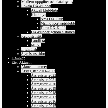
Medlemsuppgifter och datalagring
Lokala DX-klubbar
Aktuell klubblista
Klubbnytt
Aros DX Club
Malmö Kortvågsklubb
Tibro DX-Klubb
DX-klubbar genom historien
Radiostatistik
Landlista
MEST
In English
Styrelsens sidor
DX-Köp
Eter-Aktuellt
Aktuellt nummer
Årsregister 2011-2022
Årsregister 2022
Årsregister 2021
Årsregister 2020
Årsregister 2019
Årsregister 2018
Årsregister 2017
Årsregister 2016
Årsregister 2015