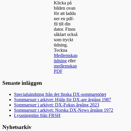
Klicka på
bilden ovan
för att ladda
ner en pdf-
fil till din
dator. Finns
såklart också
som tryckt
tidning.
Teckna
Medlemskap
tidning
eller
medlemskap
PDF
Senaste inläggen
Specialsändning från det finska DX-sommarmötet
Sommarsurr i arkivet: Hjälp för DX-are årgång 1987
Sommarsurr i arkivet: DX-Fokus årgång 2023
Sommarsurr i arkivet: Norska DX-News årgång 1972
Lyssningstips från FRSH
Nyhetsarkiv