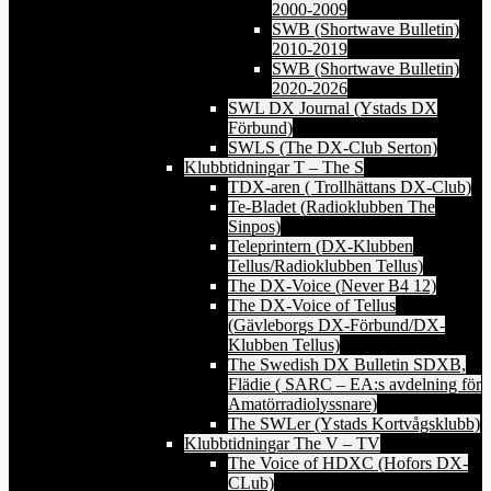
2000-2009
SWB (Shortwave Bulletin)
2010-2019
SWB (Shortwave Bulletin)
2020-2026
SWL DX Journal (Ystads DX
Förbund)
SWLS (The DX-Club Serton)
Klubbtidningar T – The S
TDX-aren ( Trollhättans DX-Club)
Te-Bladet (Radioklubben The
Sinpos)
Teleprintern (DX-Klubben
Tellus/Radioklubben Tellus)
The DX-Voice (Never B4 12)
The DX-Voice of Tellus
(Gävleborgs DX-Förbund/DX-
Klubben Tellus)
The Swedish DX Bulletin SDXB,
Flädie ( SARC – EA:s avdelning för
Amatörradiolyssnare)
The SWLer (Ystads Kortvågsklubb)
Klubbtidningar The V – TV
The Voice of HDXC (Hofors DX-
CLub)