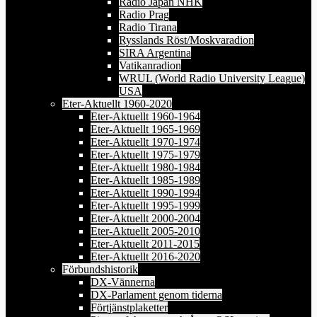
Radio Japan NHK
Radio Prag
Radio Tirana
Rysslands Röst/Moskvaradion
SIRA Argentina
Vatikanradion
WRUL (World Radio University League)
USA
Eter-Aktuellt 1960-2020
Eter-Aktuellt 1960-1964
Eter-Aktuellt 1965-1969
Eter-Aktuellt 1970-1974
Eter-Aktuellt 1975-1979
Eter-Aktuellt 1980-1984
Eter-Aktuellt 1985-1989
Eter-Aktuellt 1990-1994
Eter-Aktuellt 1995-1999
Eter-Aktuellt 2000-2004
Eter-Aktuellt 2005-2010
Eter-Aktuellt 2011-2015
Eter-Aktuellt 2016-2020
Förbundshistorik
DX-Vännerna
DX-Parlament genom tiderna
Förtjänstplaketter