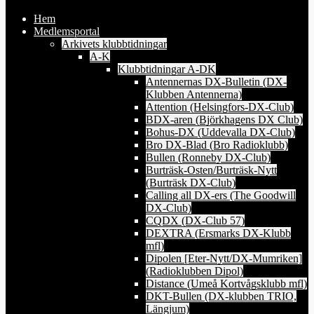
Hem
Medlemsportal
Arkivets klubbtidningar
A-K
Klubbtidningar A-DK
Antennernas DX-Bulletin (DX-
Klubben Antennerna)
Attention (Helsingfors-DX-Club)
BDX-aren (Björkhagens DX Club)
Bohus-DX (Uddevalla DX-Club)
Bro DX-Blad (Bro Radioklubb)
Bullen (Ronneby DX-Club)
Burträsk-Osten/Burträsk-Nytt
(Burträsk DX-Club)
Calling all DX-ers (The Goodwill
DX-Club)
CQDX (DX-Club 57)
DEXTRA (Ersmarks DX-Klubb
mfl)
Dipolen [Eter-Nytt/DX-Mumriken]
(Radioklubben Dipol)
Distance (Umeå Kortvågsklubb mfl)
DKT-Bullen (DX-klubben TRIO,
Längjum)