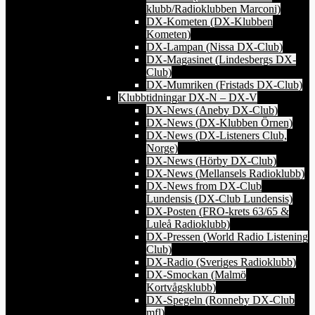
klubb/Radioklubben Marconi)
DX-Kometen (DX-Klubben
Kometen)
DX-Lampan (Nissa DX-Club)
DX-Magasinet (Lindesbergs DX-
Club)
DX-Mumriken (Fristads DX-Club)
Klubbtidningar DX-N – DX-V
DX-News (Aneby DX-Club)
DX-News (DX-Klubben Örnen)
DX-News (DX-Listeners Club,
Norge)
DX-News (Hörby DX-Club)
DX-News (Mellansels Radioklubb)
DX-News from DX-Club
Lundensis (DX-Club Lundensis)
DX-Posten (FRO-krets 63/65 &
Luleå Radioklubb)
DX-Pressen (World Radio Listening
Club)
DX-Radio (Sveriges Radioklubb)
DX-Smockan (Malmö
Kortvågsklubb)
DX-Spegeln (Ronneby DX-Club
mfl)