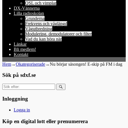
QSL och vimplar
DX-Vännerna
Lilla radioskolan
Grunderna
Frekvens och våglängd
Vågutbredning
Modulering, demodulatorer och filter
Vad du kan höra när
Länkar
Bli medlem!
Kontakt
Hem
→
Okategoriserade
→
Nu börjar säsongen! E-skip på FM i dag
Sök på sdxf.se
Sök
efter:
Inloggning
Logga in
Köp en digital lott eller prenumerera