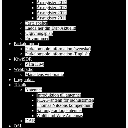
Årsregister 2014
Årsregister 2013
Årsregister 2012
Årsregister 2011
Fasta spalter
Ladda ner din Eter-Aktuellt!
Utgivningsplan
Provnummer
Parkalompolo
Parkalompolo information (svenska)
Parkalompolo information (English)
KiwiSDR
Våra Kiwi
Webbradio
Månadens webbradio
Loggboken
Teknik
Antenner
Introduktion till antenner
FLAG-antenn för radhustomten
Thomas Nilssons kompendium
Så fungerar loopantenner
Multiband Wire Antennas
DAB
QSL