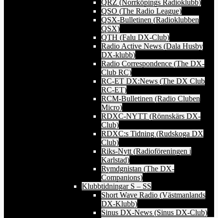
QRZ (Norrköpings Radioklubb)
QSO (The Radio League)
QSX-Bulletinen (Radioklubben
QSX)
QTH (Falu DX-Club)
Radio Active News (Dala Husby
DX-klubb)
Radio Correspondence (The DX-
Club RC)
RC-ET DX:News (The DX Club
RC-ET)
RCM-Bulletinen (Radio Cluben
Micro)
RDXC-NYTT (Rönnskärs DX-
Club)
RDXC:s Tidning (Rudskoga DX
Club)
Riks-Nytt (Radioföreningen i
Karlstad)
Rymdgnistan (The DX-
Companions)
Klubbtidningar S – SS
Short Wave Radio (Västmanlands
DX-Klubb)
Sinus DX-News (Sinus DX-Club)