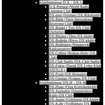
Klubbtidningar D-X – DX-G
D-X-Pressen (World Radio
Listening Club)
DX-aren (Sveriges DX-Riksklubb)
DX-Bible (Tierp International
Receiving Club)
DX-Bladet ( Tors DX Club,
Olofström)
DX-Blixten (Tibro DX-klubb)
DX-Bulletin (Bjuvs DX-klubb)
DX-Bulletinen (Waggeryds
Radioamatörer)
DX-Calling (Bräkne-Hoby DX-
Club)
DX-Club Staffis (DX-Club Staffis)
DX-Fokus (Dansk DX Lytter Klub
(DDXLK).)
DX-Front (DX-Brigaden)
DX-Gnistan (Svalans DX-Club)
Klubbtidningar DX-H – DX-M
DX-Hugo (Orsa Kortvågsklubb)
DX-Journalen (Johanneshovs
Radio-DX Club)
DX-Junior (Göteborgs DX-klubb)
DX-Kalle (Trollhättans DX-