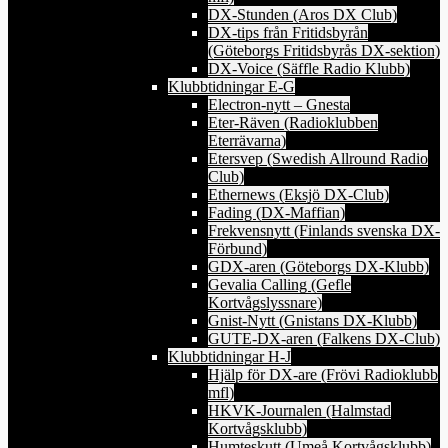
DX-Stunden (Aros DX Club)
DX-tips från Fritidsbyrån
(Göteborgs Fritidsbyrås DX-sektion)
DX-Voice (Säffle Radio Klubb)
Klubbtidningar E-G
Electron-nytt – Gnesta
Eter-Räven (Radioklubben
Eterrävarna)
Etersvep (Swedish Allround Radio
Club)
Ethernews (Eksjö DX-Club)
Fading (DX-Maffian)
Frekvensnytt (Finlands svenska DX-
Förbund)
GDX-aren (Göteborgs DX-Klubb)
Gevalia Calling (Gefle
Kortvågslyssnare)
Gnist-Nytt (Gnistans DX-Klubb)
GUTE-DX-aren (Falkens DX-Club)
Klubbtidningar H-J
Hjälp för DX-are (Frövi Radioklubb
mfl)
HKVK-Journalen (Halmstad
Kortvågsklubb)
Humteskutt (Umeå Kortvågsklubb)