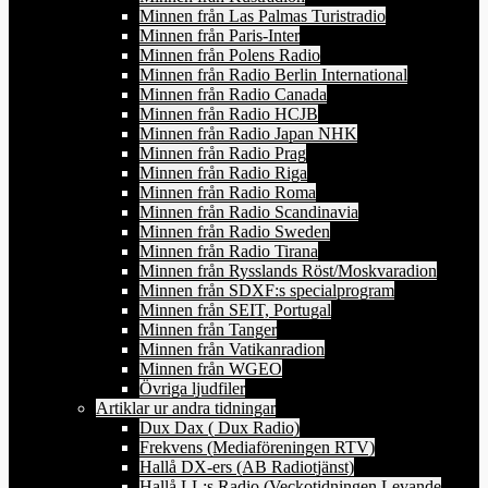
Minnen från Las Palmas Turistradio
Minnen från Paris-Inter
Minnen från Polens Radio
Minnen från Radio Berlin International
Minnen från Radio Canada
Minnen från Radio HCJB
Minnen från Radio Japan NHK
Minnen från Radio Prag
Minnen från Radio Riga
Minnen från Radio Roma
Minnen från Radio Scandinavia
Minnen från Radio Sweden
Minnen från Radio Tirana
Minnen från Rysslands Röst/Moskvaradion
Minnen från SDXF:s specialprogram
Minnen från SEIT, Portugal
Minnen från Tanger
Minnen från Vatikanradion
Minnen från WGEO
Övriga ljudfiler
Artiklar ur andra tidningar
Dux Dax ( Dux Radio)
Frekvens (Mediaföreningen RTV)
Hallå DX-ers (AB Radiotjänst)
Hallå LL:s Radio (Veckotidningen Levande