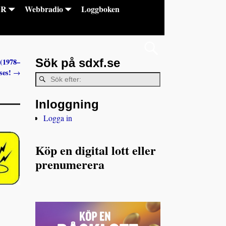
DR
Webbradio
Loggboken
Sök på sdxf.se
 (1978–
yses!
→
Inloggning
Logga in
Köp en digital lott eller
prenumerera