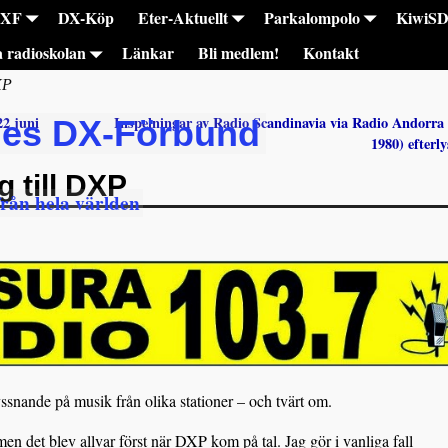
DXF
DX-Köp
Eter-Aktuellt
Parkalompolo
KiwiS
a radioskolan
Länkar
Bli medlem!
Kontakt
XP
2 juni
Inspelningar av Radio Scandinavia via Radio Andorra
ges DX-Förbund
1980) efterl
 till DXP
från hela världen
ssnande på musik från olika stationer – och tvärt om.
men det blev allvar först när DXP kom på tal. Jag gör i vanliga fall