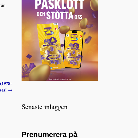
rån
 (1978–
yses!
→
Senaste inläggen
Prenumerera på