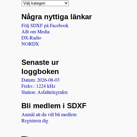
Några nyttiga länkar
Följ SDXF på Facebook
Allt om Media
DX-Radio
NORDX
Senaste ur
loggboken
Datum: 2026-08-03
Frekv.: 1224 kHz
Station: Asfalttelegrafen
Bli medlem i SDXF
Anmäl att du vill bli medlem
Registrera dig