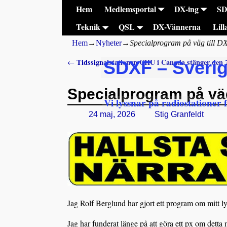
Hem
Medlemsportal
DX-ing
S
Teknik
QSL
DX-Vännerna
Lill
Hem
→
Nyheter
→
Specialprogram på väg till D
Tidssignalstationen CHU i Canada stänger den 2
←
SDXF – Sveri
Inläggsnavigering
Specialprogram på väg
Vi lyssnar på radiostationer 
24 maj, 2026
Stig Granfeldt
Jag Rolf Berglund har gjort ett program om mitt ly
Jag har funderat länge på att göra ett px om detta 