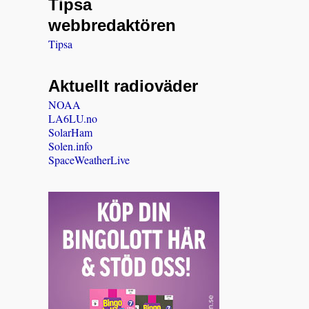
Tipsa
webbredaktören
Tipsa
Aktuellt radioväder
NOAA
LA6LU.no
SolarHam
Solen.info
SpaceWeatherLive