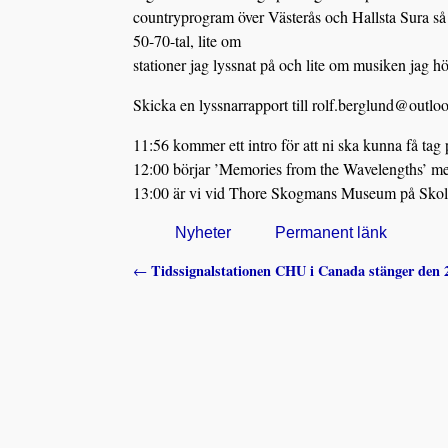
countryprogram över Västerås och Hallsta Sura så j
50-70-tal, lite om
stationer jag lyssnat på och lite om musiken jag hör
Skicka en lyssnarrapport till rolf.berglund@outloo
11:56 kommer ett intro för att ni ska kunna få ta
12:00 börjar ’Memories from the Wavelengths’ med
13:00 är vi vid Thore Skogmans Museum på Skolg
Nyheter
Permanent länk
Tidssignalstationen CHU i Canada stänger den 2
←
Inläggsnavigering