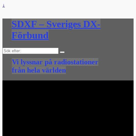
↓
SDXF – Sveriges DX-
Förbund
Sök
efter:
Vi lyssnar på radiostationer
från hela världen