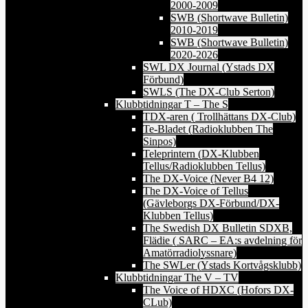
2000-2009
SWB (Shortwave Bulletin)
2010-2019
SWB (Shortwave Bulletin)
2020-2026
SWL DX Journal (Ystads DX
Förbund)
SWLS (The DX-Club Serton)
Klubbtidningar T – The S
TDX-aren ( Trollhättans DX-Club)
Te-Bladet (Radioklubben The
Sinpos)
Teleprintern (DX-Klubben
Tellus/Radioklubben Tellus)
The DX-Voice (Never B4 12)
The DX-Voice of Tellus
(Gävleborgs DX-Förbund/DX-
Klubben Tellus)
The Swedish DX Bulletin SDXB,
Flädie ( SARC – EA:s avdelning för
Amatörradiolyssnare)
The SWLer (Ystads Kortvågsklubb)
Klubbtidningar The V – TV
The Voice of HDXC (Hofors DX-
CLub)