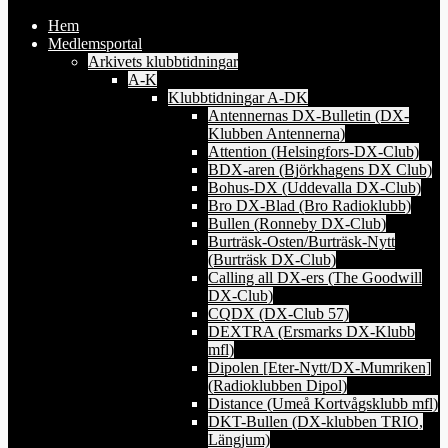
Hem
Medlemsportal
Arkivets klubbtidningar
A-K
Klubbtidningar A-DK
Antennernas DX-Bulletin (DX-
Klubben Antennerna)
Attention (Helsingfors-DX-Club)
BDX-aren (Björkhagens DX Club)
Bohus-DX (Uddevalla DX-Club)
Bro DX-Blad (Bro Radioklubb)
Bullen (Ronneby DX-Club)
Burträsk-Osten/Burträsk-Nytt
(Burträsk DX-Club)
Calling all DX-ers (The Goodwill
DX-Club)
CQDX (DX-Club 57)
DEXTRA (Ersmarks DX-Klubb
mfl)
Dipolen [Eter-Nytt/DX-Mumriken]
(Radioklubben Dipol)
Distance (Umeå Kortvågsklubb mfl)
DKT-Bullen (DX-klubben TRIO,
Längjum)