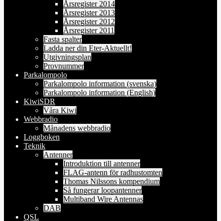
Årsregister 2014
Årsregister 2013
Årsregister 2012
Årsregister 2011
Fasta spalter
Ladda ner din Eter-Aktuellt!
Utgivningsplan
Provnummer
Parkalompolo
Parkalompolo information (svenska)
Parkalompolo information (English)
KiwiSDR
Våra Kiwi
Webbradio
Månadens webbradio
Loggboken
Teknik
Antenner
Introduktion till antenner
FLAG-antenn för radhustomten
Thomas Nilssons kompendium
Så fungerar loopantenner
Multiband Wire Antennas
DAB
QSL