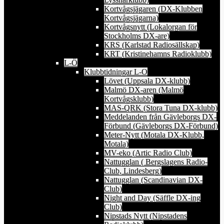
Kortvågsjägaren (DX-Klubben
Kortvågsjägarna)
Kortvågsnytt (Lokalorgan för
Stockholms DX-are)
KRS (Karlstad Radiosällskap)
KRT (Kristinehamns Radioklubb)
L-Ö
Klubbtidningar L-O
Lövet (Uppsala DX-klubb)
Malmö DX-aren (Malmö
Kortvågsklubb)
MAS-QRK (Stora Tuna DX-klubb)
Meddelanden från Gävleborgs DX-
Förbund (Gävleborgs DX-Förbund)
Meter-Nytt (Motala DX-Klubb,
Motala)
MV-eko (Artic Radio Club)
Nattugglan ( Bergslagens Radio-
Club, Lindesberg)
Nattugglan (Scandinavian DX-
Club)
Night and Day (Säffle DX-ing
Club)
Nipstads Nytt (Nipstadens