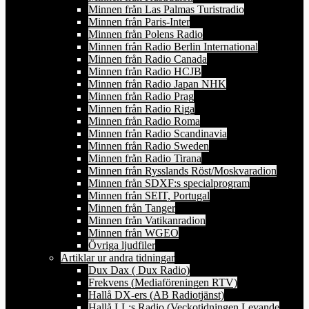
Minnen från Las Palmas Turistradio
Minnen från Paris-Inter
Minnen från Polens Radio
Minnen från Radio Berlin International
Minnen från Radio Canada
Minnen från Radio HCJB
Minnen från Radio Japan NHK
Minnen från Radio Prag
Minnen från Radio Riga
Minnen från Radio Roma
Minnen från Radio Scandinavia
Minnen från Radio Sweden
Minnen från Radio Tirana
Minnen från Rysslands Röst/Moskvaradion
Minnen från SDXF:s specialprogram
Minnen från SEIT, Portugal
Minnen från Tanger
Minnen från Vatikanradion
Minnen från WGEO
Övriga ljudfiler
Artiklar ur andra tidningar
Dux Dax ( Dux Radio)
Frekvens (Mediaföreningen RTV)
Hallå DX-ers (AB Radiotjänst)
Hallå LL:s Radio (Veckotidningen Levande