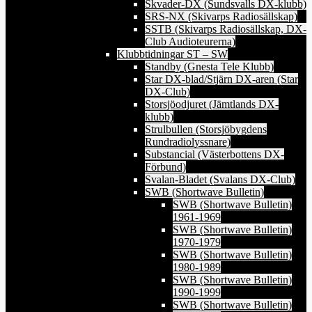
Skvader-DX (Sundsvalls DX-klubb)
SRS-NX (Skivarps Radiosällskap)
SSTB (Skivarps Radiosällskap, DX-
Club Audioteurerna)
Klubbtidningar ST – SW
Standby (Gnesta Tele Klubb)
Star DX-blad/Stjärn DX-aren (Star
DX-Club)
Storsjöodjuret (Jämtlands DX-
klubb)
Strulbullen (Storsjöbygdens
Rundradiolyssnare)
Substancial (Västerbottens DX-
Förbund)
Svalan-Bladet (Svalans DX-Club)
SWB (Shortwave Bulletin)
SWB (Shortwave Bulletin)
1961-1969
SWB (Shortwave Bulletin)
1970-1979
SWB (Shortwave Bulletin)
1980-1989
SWB (Shortwave Bulletin)
1990-1999
SWB (Shortwave Bulletin)