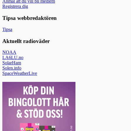
Anmäl att du vill bli medlem
Registrera dig
Tipsa webbredaktören
Tipsa
Aktuellt radioväder
NOAA
LA6LU.no
SolarHam
Solen.info
SpaceWeatherLive