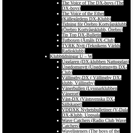
The Voice of The DX-boys (The
DX-boys)
The Voice of the Ether
(Källegårdens DX-Klubb)
Tidning för Örebro Kortvågsklubb
(Örebro Kortvågsklubb, Örebro)
Tip Top DX-Bulletin
Tutboxen (Åmåls DX-Club)
TVRK Nytt (Teknikens Världs
Radioklubb)
Klubbtidningar U – W
Ugglaren (DX-klubben Nattugglan)
Ungdomsnytt (Ungdomsnytts DX-
Club)
Vällingby-DX ( Vällingby DX-
klubb, Vällingby)
Vänerbullen (Lyssnarklubben
Vänerort)
Väst-DX (Västsvenska DX-
Sällskapet)
VDDXK Nyhetsbulletiner (V-Dala
DX-Klubb, Uppsala
Wave Catchers (Radio Club Wave
Catchers)
Wavelisteners (The boys of the