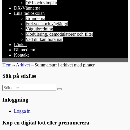
QSL och vimplar
DX-Vännerna
Lilla radioskolan
Grunderna
Frekvens och våglängd
Vågutbredning
Modulering, demodulatorer och filter
Vad du kan höra när
Länkar
Bli medlem!
Kontakt
Hem
→
Arkivet
→
Sommarsurr i arkivet med pirater
Sök på sdxf.se
Sök
efter:
Inloggning
Logga in
Köp en digital lott eller prenumerera