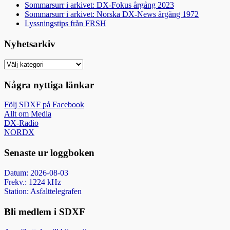
Sommarsurr i arkivet: DX-Fokus årgång 2023
Sommarsurr i arkivet: Norska DX-News årgång 1972
Lyssningstips från FRSH
Nyhetsarkiv
Nyhetsarkiv
Några nyttiga länkar
Följ SDXF på Facebook
Allt om Media
DX-Radio
NORDX
Senaste ur loggboken
Datum: 2026-08-03
Frekv.: 1224 kHz
Station: Asfalttelegrafen
Bli medlem i SDXF