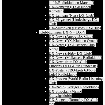
klubb/Radioklubben Marconi)
DX-Kometen (DX-Klubben
Kometen)
DX-Lampan (Nissa DX-Club)
DX-Magasinet (Lindesbergs DX-
Club)
DX-Mumriken (Fristads DX-Club)
Klubbtidningar DX-N – DX-V
DX-News (Aneby DX-Club)
DX-News (DX-Klubben Örnen)
DX-News (DX-Listeners Club,
Norge)
DX-News (Hörby DX-Club)
DX-News (Mellansels Radioklubb)
DX-News from DX-Club
Lundensis (DX-Club Lundensis)
DX-Posten (FRO-krets 63/65 &
Luleå Radioklubb)
DX-Pressen (World Radio Listening
Club)
DX-Radio (Sveriges Radioklubb)
DX-Smockan (Malmö
Kortvågsklubb)
DX-Spegeln (Ronneby DX-Club
mfl)