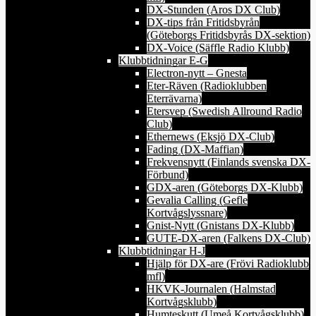
DX-Stunden (Aros DX Club)
DX-tips från Fritidsbyrån
(Göteborgs Fritidsbyrås DX-sektion)
DX-Voice (Säffle Radio Klubb)
Klubbtidningar E-G
Electron-nytt – Gnesta
Eter-Räven (Radioklubben
Eterrävarna)
Etersvep (Swedish Allround Radio
Club)
Ethernews (Eksjö DX-Club)
Fading (DX-Maffian)
Frekvensnytt (Finlands svenska DX-
Förbund)
GDX-aren (Göteborgs DX-Klubb)
Gevalia Calling (Gefle
Kortvågslyssnare)
Gnist-Nytt (Gnistans DX-Klubb)
GUTE-DX-aren (Falkens DX-Club)
Klubbtidningar H-J
Hjälp för DX-are (Frövi Radioklubb
mfl)
HKVK-Journalen (Halmstad
Kortvågsklubb)
Humteskutt (Umeå Kortvågsklubb)