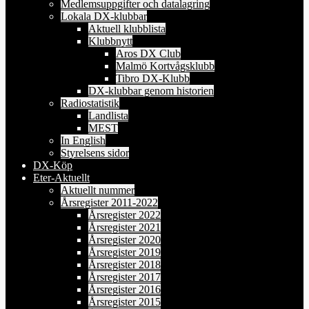
Medlemsuppgifter och datalagring
Lokala DX-klubbar
Aktuell klubblista
Klubbnytt
Aros DX Club
Malmö Kortvågsklubb
Tibro DX-Klubb
DX-klubbar genom historien
Radiostatistik
Landlista
MEST
In English
Styrelsens sidor
DX-Köp
Eter-Aktuellt
Aktuellt nummer
Årsregister 2011-2022
Årsregister 2022
Årsregister 2021
Årsregister 2020
Årsregister 2019
Årsregister 2018
Årsregister 2017
Årsregister 2016
Årsregister 2015