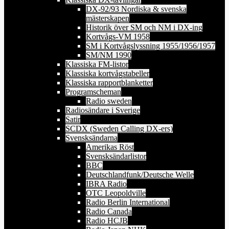
DX-92/93 Nordiska & svenska
mästerskapen
Historik över SM och NM i DX-ing
Kortvågs-VM 1958
SM i Kortvågslyssning 1955/1956/1957
SM/NM 1990
Klassiska FM-listor
Klassiska kortvågstabeller
Klassiska rapportblanketter
Programscheman
Radio sweden
Radiosändare i Sverige
Satir
SCDX (Sweden Calling DX-ers)
Svensksändarna
Amerikas Röst
Svensksändarlistor
BBC
Deutschlandfunk/Deutsche Welle
IBRA Radio
OTC Leopoldville
Radio Berlin International
Radio Canada
Radio HCJB