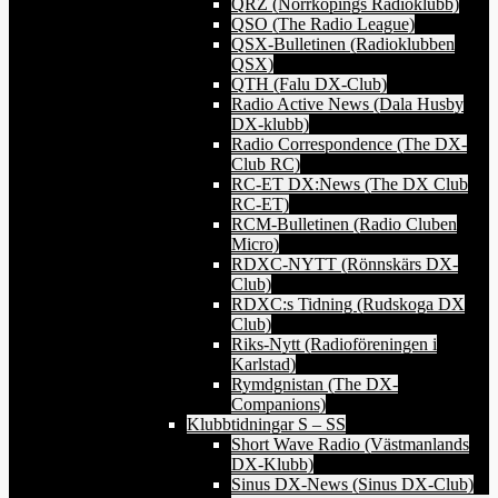
QRZ (Norrköpings Radioklubb)
QSO (The Radio League)
QSX-Bulletinen (Radioklubben
QSX)
QTH (Falu DX-Club)
Radio Active News (Dala Husby
DX-klubb)
Radio Correspondence (The DX-
Club RC)
RC-ET DX:News (The DX Club
RC-ET)
RCM-Bulletinen (Radio Cluben
Micro)
RDXC-NYTT (Rönnskärs DX-
Club)
RDXC:s Tidning (Rudskoga DX
Club)
Riks-Nytt (Radioföreningen i
Karlstad)
Rymdgnistan (The DX-
Companions)
Klubbtidningar S – SS
Short Wave Radio (Västmanlands
DX-Klubb)
Sinus DX-News (Sinus DX-Club)