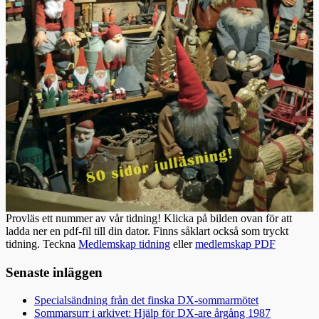
Provläs ett nummer av vår tidning! Klicka på bilden ovan för att
ladda ner en pdf-fil till din dator. Finns såklart också som tryckt
tidning. Teckna
Medlemskap tidning
eller
medlemskap PDF
Senaste inläggen
Specialsändning från det finska DX-sommarmötet
Sommarsurr i arkivet: Hjälp för DX-are årgång 1987