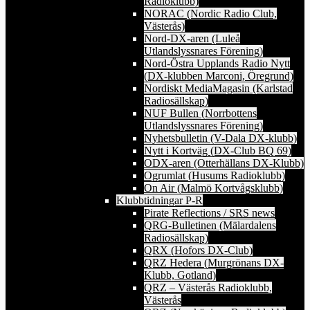
Radioklubb)
NORAC (Nordic Radio Club,
Västerås)
Nord-DX-aren (Luleå
Utlandslyssnares Förening)
Nord-Östra Upplands Radio Nytt
(DX-klubben Marconi, Öregrund)
Nordiskt MediaMagasin (Karlstad
Radiosällskap)
NUF Bullen (Norrbottens
Utlandslyssnares Förening)
Nyhetsbulletin (V-Dala DX-klubb)
Nytt i Kortväg (DX-Club BQ 69)
ODX-aren (Otterhällans DX-Klubb)
Ogrumlat (Husums Radioklubb)
On Air (Malmö Kortvågsklubb)
Klubbtidningar P-R
Pirate Reflections / SRS news
QRG-Bulletinen (Mälardalens
Radiosällskap)
QRX (Hofors DX-Club)
QRZ Hedera (Murgrönans DX-
Klubb, Gotland)
QRZ – Västerås Radioklubb,
Västerås