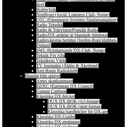
livet)
Hobbyfolk
Nordlyset (Arctic Listeners Club, Norge)
QTC (Föreningen Sveriges Sändareamatörer)
Radio Teknikk
Radio & Television/Populär Radio
Radio/DX-artiklar är blandade tidningar
Radiovågorna berättar (Jorden-Runt klubben,
Finland)
SWL (Kristiansands DX-Club, Norge)
Teknik För Alla
Teknikens Värld
TV Journalen (Åhlén & Åkerlund)
Året Runts Radioklubb
Blandat från arkivet
Arnes skattkammare
EDXC (European DX Council)
Gunnar Carlsson
Klassiska DX-böcker
DUX DX-BOK (A5-format)
DUX DX-BOK (stort format)
Klassiska handböcker för DX-are
Klassiska DX-Guider
Klassiska DX-mottagare
Klassiska DX-tävlingar