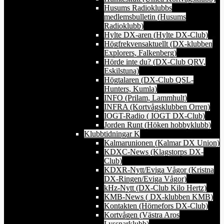
Husums Radioklubbs
medlemsbulletin (Husums
Radioklubb)
Hylte DX-aren (Hylte DX-Club)
Högfrekvensaktuellt (DX-klubben
Explorers, Falkenberg)
Hörde inte du? (DX-Club QRV,
Eskilstuna)
Högtalaren (DX-Club QSL-
Hunters, Kumla)
INFO (Prilam, Lammhult)
INFRA (Kortvågsklubben Orren)
IOGT-Radio ( IOGT DX-Club)
Jorden Runt (Höken hobbyklubb)
Klubbtidningar K
Kalmarunionen (Kalmar DX Union)
KDXC-News (Klagstorps DX-
Club)
KDXR-Nytt/Eviga Vågor (Kristna
DX-Ringen/Eviga Vågor)
kHz-Nytt (DX-Club Kilo Hertz)
KMB-News ( DX-klubben KMB)
Kontakten (Hörnefors DX-Club)
Kortvågen (Västra Aros
Lyssnarklubb)