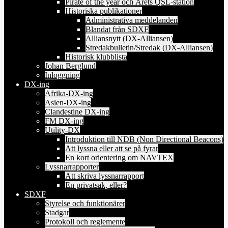
Pirate of the year och Årets QSL-station
Historiska publikationer
Administrativa meddelanden
Blandat från SDXF
Alliansnytt (DX-Alliansen)
Stredakbulletin/Stredak (DX-Alliansen)
Historisk klubblista
Johan Berglund
Inloggning
DX-ing
Afrika-DX-ing
Asien-DX-ing
Clandestine DX-ing
FM DX-ing
Utility-DX
Introduktion till NDB (Non Directional Beacons)
Att lyssna eller att se på fyrar
En kort orientering om NAVTEX
Lyssnarrapporter
Att skriva lyssnarrapport
En privatsak, eller?
SDXF
Styrelse och funktionärer
Stadgar
Protokoll och reglemente