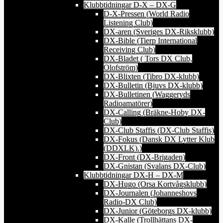
Klubbtidningar D-X – DX-G
D-X-Pressen (World Radio
Listening Club)
DX-aren (Sveriges DX-Riksklubb)
DX-Bible (Tierp International
Receiving Club)
DX-Bladet ( Tors DX Club,
Olofström)
DX-Blixten (Tibro DX-klubb)
DX-Bulletin (Bjuvs DX-klubb)
DX-Bulletinen (Waggeryds
Radioamatörer)
DX-Calling (Bräkne-Hoby DX-
Club)
DX-Club Staffis (DX-Club Staffis)
DX-Fokus (Dansk DX Lytter Klub
(DDXLK).)
DX-Front (DX-Brigaden)
DX-Gnistan (Svalans DX-Club)
Klubbtidningar DX-H – DX-M
DX-Hugo (Orsa Kortvågsklubb)
DX-Journalen (Johanneshovs
Radio-DX Club)
DX-Junior (Göteborgs DX-klubb)
DX-Kalle (Trollhättans DX-