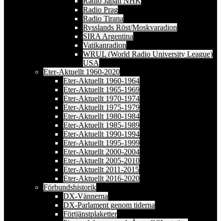
Radio Japan NHK
Radio Prag
Radio Tirana
Rysslands Röst/Moskvaradion
SIRA Argentina
Vatikanradion
WRUL (World Radio University League)
USA
Eter-Aktuellt 1960-2020
Eter-Aktuellt 1960-1964
Eter-Aktuellt 1965-1969
Eter-Aktuellt 1970-1974
Eter-Aktuellt 1975-1979
Eter-Aktuellt 1980-1984
Eter-Aktuellt 1985-1989
Eter-Aktuellt 1990-1994
Eter-Aktuellt 1995-1999
Eter-Aktuellt 2000-2004
Eter-Aktuellt 2005-2010
Eter-Aktuellt 2011-2015
Eter-Aktuellt 2016-2020
Förbundshistorik
DX-Vännerna
DX-Parlament genom tiderna
Förtjänstplaketter