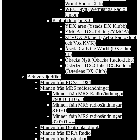
World Radio Club)
WRU-Nytt (Wermlands Radio-
Union)
Klubbtidningar X-Ö
YDX-aren (Ystads DX-Klubb)
YMCA:s DX-Tidning (YMCA)
ZEVOX-Aktuellt (Zebo Radioklubb
och Vox KVK)
Åseda Calls the World (DX-Club
61)
Öbacka Nytt (Öbacka Radioklubb)
Österlens DX-Clubs DX-Bulletin
(Österlens DX-Club)
Arkivets ljudfiler
Minnen från EDXC 1984
Minnen från MRS radiosändningar
Minnen från MRS Radiosändningar
790610-810630
Minnen från MRS radiosändningar
810701
Minnen från MRS radiosändningar
820301 – –
Minnen från Deutschlandfunk
Minnen från IBRA Radio
Minnen från Kustradion