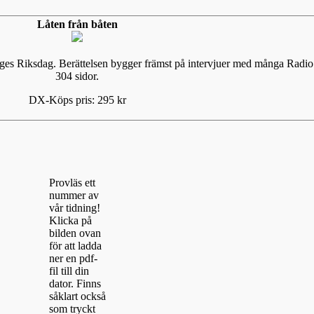
Låten från båten
eriges Riksdag. Berättelsen bygger främst på intervjuer med många Ra
304 sidor.
DX-Köps pris: 295 kr
Provläs ett
nummer av
vår tidning!
Klicka på
bilden ovan
för att ladda
ner en pdf-
fil till din
dator. Finns
såklart också
som tryckt