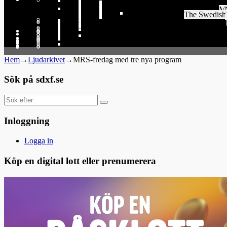
Me
The Swedish 
Th
Hem
→
Ljudarkivet
→
MRS-fredag med tre nya program
Sök på sdxf.se
Sök
efter:
Inloggning
Logga in
Köp en digital lott eller prenumerera