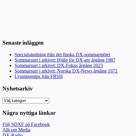
Senaste inläggen
Specialsändning från det finska DX-sommarmötet
Sommarsurr i arkivet: Hjälp för DX-are årgång 1987
Sommarsurr i arkivet: DX-Fokus årgång 2023
Sommarsurr i arkivet: Norska DX-News årgång 1972
Lyssningstips från FRSH
Nyhetsarkiv
Nyhetsarkiv
Några nyttiga länkar
Följ SDXF på Facebook
Allt om Media
DX-Radio