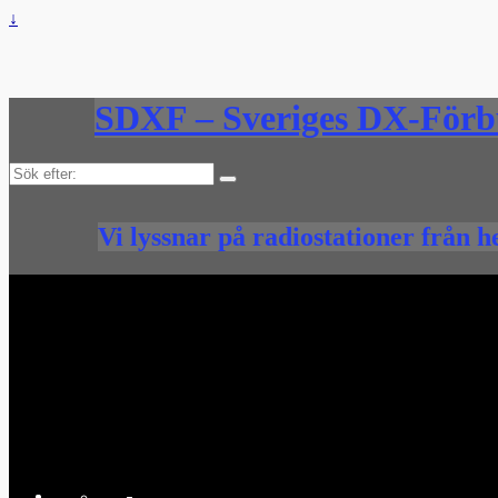
↓
SDXF – Sveriges DX-För
Sök
efter:
Vi lyssnar på radiostationer från h