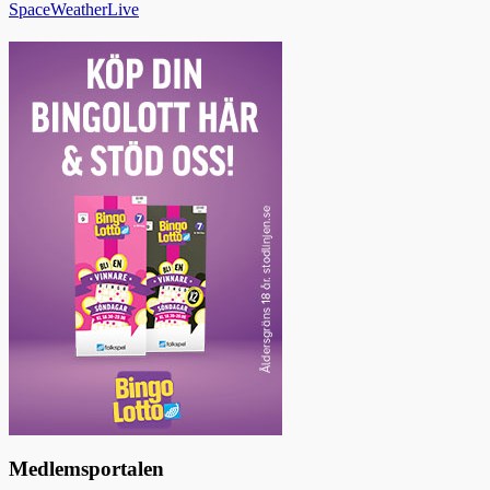
SpaceWeatherLive
Medlemsportalen