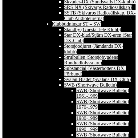
Skvader-DX (Sundsvalls DX-klubb)
SRS-NX (Skivarps Radiosällskap)
SSTB (Skivarps Radiosällskap, DX-
Club Audioteurerna)
Klubbtidningar ST – SW
Standby (Gnesta Tele Klubb)
Star DX-blad/Stjärn DX-aren (Star
DX-Club)
Storsjöodjuret (Jämtlands DX-
klubb)
Strulbullen (Storsjöbygdens
Rundradiolyssnare)
Substancial (Västerbottens DX-
Förbund)
Svalan-Bladet (Svalans DX-Club)
SWB (Shortwave Bulletin)
SWB (Shortwave Bulletin)
1961-1969
SWB (Shortwave Bulletin)
1970-1979
SWB (Shortwave Bulletin)
1980-1989
SWB (Shortwave Bulletin)
1990-1999
SWB (Shortwave Bulletin)