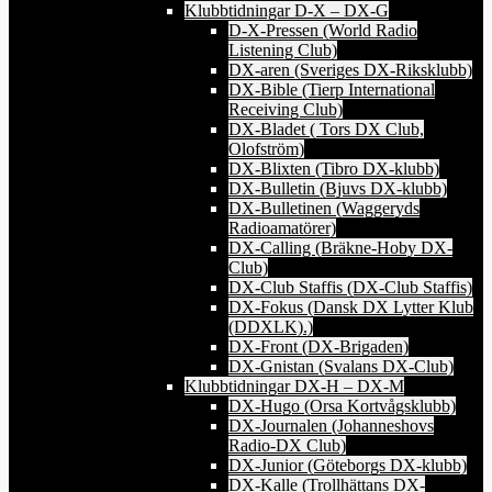
Klubbtidningar D-X – DX-G
D-X-Pressen (World Radio
Listening Club)
DX-aren (Sveriges DX-Riksklubb)
DX-Bible (Tierp International
Receiving Club)
DX-Bladet ( Tors DX Club,
Olofström)
DX-Blixten (Tibro DX-klubb)
DX-Bulletin (Bjuvs DX-klubb)
DX-Bulletinen (Waggeryds
Radioamatörer)
DX-Calling (Bräkne-Hoby DX-
Club)
DX-Club Staffis (DX-Club Staffis)
DX-Fokus (Dansk DX Lytter Klub
(DDXLK).)
DX-Front (DX-Brigaden)
DX-Gnistan (Svalans DX-Club)
Klubbtidningar DX-H – DX-M
DX-Hugo (Orsa Kortvågsklubb)
DX-Journalen (Johanneshovs
Radio-DX Club)
DX-Junior (Göteborgs DX-klubb)
DX-Kalle (Trollhättans DX-