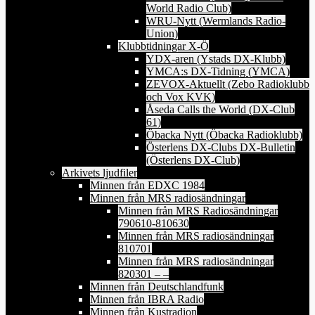
World Radio Club)
WRU-Nytt (Wermlands Radio-
Union)
Klubbtidningar X-Ö
YDX-aren (Ystads DX-Klubb)
YMCA:s DX-Tidning (YMCA)
ZEVOX-Aktuellt (Zebo Radioklubb
och Vox KVK)
Åseda Calls the World (DX-Club
61)
Öbacka Nytt (Öbacka Radioklubb)
Österlens DX-Clubs DX-Bulletin
(Österlens DX-Club)
Arkivets ljudfiler
Minnen från EDXC 1984
Minnen från MRS radiosändningar
Minnen från MRS Radiosändningar
790610-810630
Minnen från MRS radiosändningar
810701
Minnen från MRS radiosändningar
820301 – –
Minnen från Deutschlandfunk
Minnen från IBRA Radio
Minnen från Kustradion