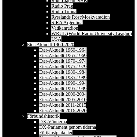
Radio Japan NHK
Radio Prag
Radio Tirana
Rysslands Röst/Moskvaradion
SIRA Argentina
Vatikanradion
WRUL (World Radio University League)
USA
Eter-Aktuellt 1960-2020
Eter-Aktuellt 1960-1964
Eter-Aktuellt 1965-1969
Eter-Aktuellt 1970-1974
Eter-Aktuellt 1975-1979
Eter-Aktuellt 1980-1984
Eter-Aktuellt 1985-1989
Eter-Aktuellt 1990-1994
Eter-Aktuellt 1995-1999
Eter-Aktuellt 2000-2004
Eter-Aktuellt 2005-2010
Eter-Aktuellt 2011-2015
Eter-Aktuellt 2016-2020
Förbundshistorik
DX-Vännerna
DX-Parlament genom tiderna
Förtjänstplaketter