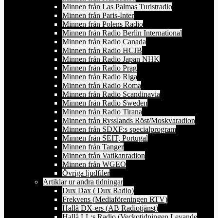
Minnen från Las Palmas Turistradio
Minnen från Paris-Inter
Minnen från Polens Radio
Minnen från Radio Berlin International
Minnen från Radio Canada
Minnen från Radio HCJB
Minnen från Radio Japan NHK
Minnen från Radio Prag
Minnen från Radio Riga
Minnen från Radio Roma
Minnen från Radio Scandinavia
Minnen från Radio Sweden
Minnen från Radio Tirana
Minnen från Rysslands Röst/Moskvaradion
Minnen från SDXF:s specialprogram
Minnen från SEIT, Portugal
Minnen från Tanger
Minnen från Vatikanradion
Minnen från WGEO
Övriga ljudfiler
Artiklar ur andra tidningar
Dux Dax ( Dux Radio)
Frekvens (Mediaföreningen RTV)
Hallå DX-ers (AB Radiotjänst)
Hallå LL:s Radio (Veckotidningen Levande