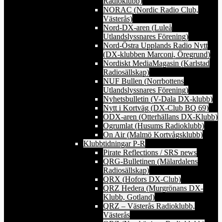
Radioklubb)
NORAC (Nordic Radio Club,
Västerås)
Nord-DX-aren (Luleå
Utlandslyssnares Förening)
Nord-Östra Upplands Radio Nytt
(DX-klubben Marconi, Öregrund)
Nordiskt MediaMagasin (Karlstad
Radiosällskap)
NUF Bullen (Norrbottens
Utlandslyssnares Förening)
Nyhetsbulletin (V-Dala DX-klubb)
Nytt i Kortväg (DX-Club BQ 69)
ODX-aren (Otterhällans DX-Klubb)
Ogrumlat (Husums Radioklubb)
On Air (Malmö Kortvågsklubb)
Klubbtidningar P-R
Pirate Reflections / SRS news
QRG-Bulletinen (Mälardalens
Radiosällskap)
QRX (Hofors DX-Club)
QRZ Hedera (Murgrönans DX-
Klubb, Gotland)
QRZ – Västerås Radioklubb,
Västerås