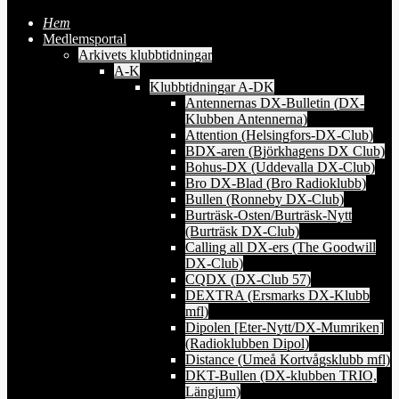
Hem
Medlemsportal
Arkivets klubbtidningar
A-K
Klubbtidningar A-DK
Antennernas DX-Bulletin (DX-
Klubben Antennerna)
Attention (Helsingfors-DX-Club)
BDX-aren (Björkhagens DX Club)
Bohus-DX (Uddevalla DX-Club)
Bro DX-Blad (Bro Radioklubb)
Bullen (Ronneby DX-Club)
Burträsk-Osten/Burträsk-Nytt
(Burträsk DX-Club)
Calling all DX-ers (The Goodwill
DX-Club)
CQDX (DX-Club 57)
DEXTRA (Ersmarks DX-Klubb
mfl)
Dipolen [Eter-Nytt/DX-Mumriken]
(Radioklubben Dipol)
Distance (Umeå Kortvågsklubb mfl)
DKT-Bullen (DX-klubben TRIO,
Längjum)