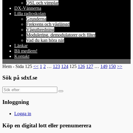
QSL och vimplar
DX-Vännerna
Lilla radioskolan
Grunderna
Frekvens och våglängd
Vågutbredning
Modulering, demodulatorer och filter
Vad du kan höra när
Länkar
Bli medlem!
Kontakt
Hem
- Sida 125
<<
1
2
…
123
124
125
126
127
…
149
150
>>
Sök på sdxf.se
Sök
efter:
Inloggning
Logga in
Köp en digital lott eller prenumerera