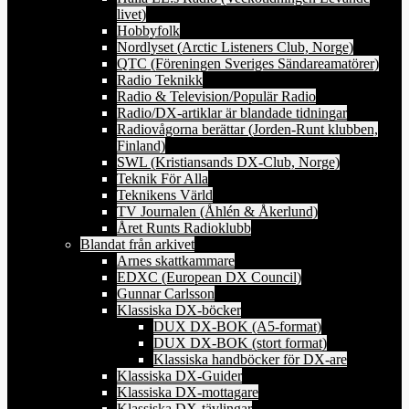
livet)
Hobbyfolk
Nordlyset (Arctic Listeners Club, Norge)
QTC (Föreningen Sveriges Sändareamatörer)
Radio Teknikk
Radio & Television/Populär Radio
Radio/DX-artiklar är blandade tidningar
Radiovågorna berättar (Jorden-Runt klubben,
Finland)
SWL (Kristiansands DX-Club, Norge)
Teknik För Alla
Teknikens Värld
TV Journalen (Åhlén & Åkerlund)
Året Runts Radioklubb
Blandat från arkivet
Arnes skattkammare
EDXC (European DX Council)
Gunnar Carlsson
Klassiska DX-böcker
DUX DX-BOK (A5-format)
DUX DX-BOK (stort format)
Klassiska handböcker för DX-are
Klassiska DX-Guider
Klassiska DX-mottagare
Klassiska DX-tävlingar