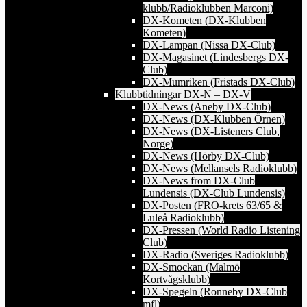
klubb/Radioklubben Marconi)
DX-Kometen (DX-Klubben
Kometen)
DX-Lampan (Nissa DX-Club)
DX-Magasinet (Lindesbergs DX-
Club)
DX-Mumriken (Fristads DX-Club)
Klubbtidningar DX-N – DX-V
DX-News (Aneby DX-Club)
DX-News (DX-Klubben Örnen)
DX-News (DX-Listeners Club,
Norge)
DX-News (Hörby DX-Club)
DX-News (Mellansels Radioklubb)
DX-News from DX-Club
Lundensis (DX-Club Lundensis)
DX-Posten (FRO-krets 63/65 &
Luleå Radioklubb)
DX-Pressen (World Radio Listening
Club)
DX-Radio (Sveriges Radioklubb)
DX-Smockan (Malmö
Kortvågsklubb)
DX-Spegeln (Ronneby DX-Club
mfl)