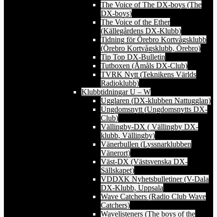
The Voice of The DX-boys (The
DX-boys)
The Voice of the Ether
(Källegårdens DX-Klubb)
Tidning för Örebro Kortvågsklubb
(Örebro Kortvågsklubb, Örebro)
Tip Top DX-Bulletin
Tutboxen (Åmåls DX-Club)
TVRK Nytt (Teknikens Världs
Radioklubb)
Klubbtidningar U – W
Ugglaren (DX-klubben Nattugglan)
Ungdomsnytt (Ungdomsnytts DX-
Club)
Vällingby-DX ( Vällingby DX-
klubb, Vällingby)
Vänerbullen (Lyssnarklubben
Vänerort)
Väst-DX (Västsvenska DX-
Sällskapet)
VDDXK Nyhetsbulletiner (V-Dala
DX-Klubb, Uppsala
Wave Catchers (Radio Club Wave
Catchers)
Wavelisteners (The boys of the