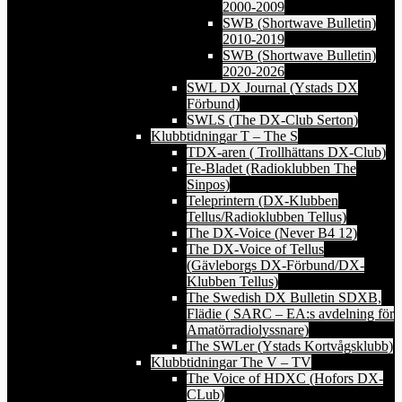
2000-2009
SWB (Shortwave Bulletin)
2010-2019
SWB (Shortwave Bulletin)
2020-2026
SWL DX Journal (Ystads DX
Förbund)
SWLS (The DX-Club Serton)
Klubbtidningar T – The S
TDX-aren ( Trollhättans DX-Club)
Te-Bladet (Radioklubben The
Sinpos)
Teleprintern (DX-Klubben
Tellus/Radioklubben Tellus)
The DX-Voice (Never B4 12)
The DX-Voice of Tellus
(Gävleborgs DX-Förbund/DX-
Klubben Tellus)
The Swedish DX Bulletin SDXB,
Flädie ( SARC – EA:s avdelning för
Amatörradiolyssnare)
The SWLer (Ystads Kortvågsklubb)
Klubbtidningar The V – TV
The Voice of HDXC (Hofors DX-
CLub)