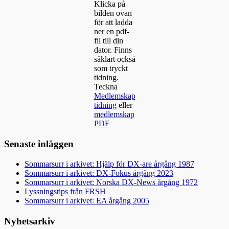
Klicka på
bilden ovan
för att ladda
ner en pdf-
fil till din
dator. Finns
såklart också
som tryckt
tidning.
Teckna
Medlemskap
tidning
eller
medlemskap
PDF
Senaste inläggen
Sommarsurr i arkivet: Hjälp för DX-are årgång 1987
Sommarsurr i arkivet: DX-Fokus årgång 2023
Sommarsurr i arkivet: Norska DX-News årgång 1972
Lyssningstips från FRSH
Sommarsurr i arkivet: EA årgång 2005
Nyhetsarkiv