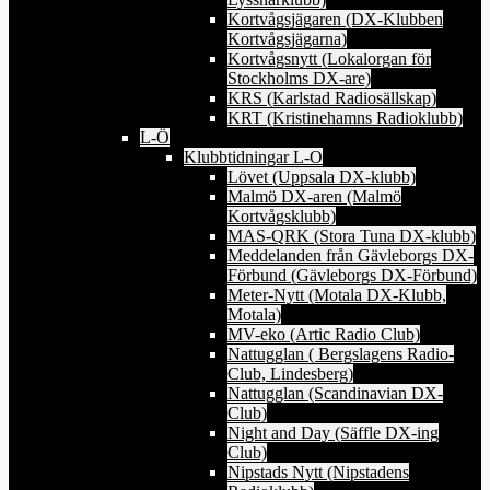
Kortvågsjägaren (DX-Klubben
Kortvågsjägarna)
Kortvågsnytt (Lokalorgan för
Stockholms DX-are)
KRS (Karlstad Radiosällskap)
KRT (Kristinehamns Radioklubb)
L-Ö
Klubbtidningar L-O
Lövet (Uppsala DX-klubb)
Malmö DX-aren (Malmö
Kortvågsklubb)
MAS-QRK (Stora Tuna DX-klubb)
Meddelanden från Gävleborgs DX-
Förbund (Gävleborgs DX-Förbund)
Meter-Nytt (Motala DX-Klubb,
Motala)
MV-eko (Artic Radio Club)
Nattugglan ( Bergslagens Radio-
Club, Lindesberg)
Nattugglan (Scandinavian DX-
Club)
Night and Day (Säffle DX-ing
Club)
Nipstads Nytt (Nipstadens