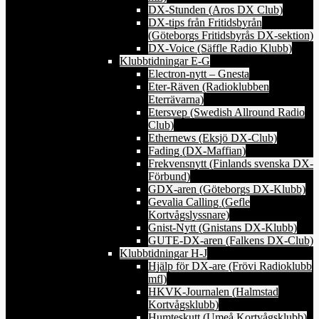
DX-Stunden (Aros DX Club)
DX-tips från Fritidsbyrån
(Göteborgs Fritidsbyrås DX-sektion)
DX-Voice (Säffle Radio Klubb)
Klubbtidningar E-G
Electron-nytt – Gnesta
Eter-Räven (Radioklubben
Eterrävarna)
Etersvep (Swedish Allround Radio
Club)
Ethernews (Eksjö DX-Club)
Fading (DX-Maffian)
Frekvensnytt (Finlands svenska DX-
Förbund)
GDX-aren (Göteborgs DX-Klubb)
Gevalia Calling (Gefle
Kortvågslyssnare)
Gnist-Nytt (Gnistans DX-Klubb)
GUTE-DX-aren (Falkens DX-Club)
Klubbtidningar H-J
Hjälp för DX-are (Frövi Radioklubb
mfl)
HKVK-Journalen (Halmstad
Kortvågsklubb)
Humteskutt (Umeå Kortvågsklubb)