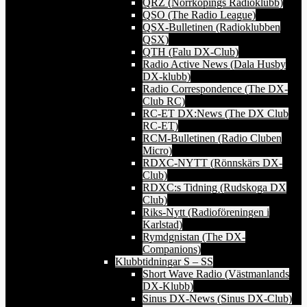
QRZ (Norrköpings Radioklubb)
QSO (The Radio League)
QSX-Bulletinen (Radioklubben
QSX)
QTH (Falu DX-Club)
Radio Active News (Dala Husby
DX-klubb)
Radio Correspondence (The DX-
Club RC)
RC-ET DX:News (The DX Club
RC-ET)
RCM-Bulletinen (Radio Cluben
Micro)
RDXC-NYTT (Rönnskärs DX-
Club)
RDXC:s Tidning (Rudskoga DX
Club)
Riks-Nytt (Radioföreningen i
Karlstad)
Rymdgnistan (The DX-
Companions)
Klubbtidningar S – SS
Short Wave Radio (Västmanlands
DX-Klubb)
Sinus DX-News (Sinus DX-Club)