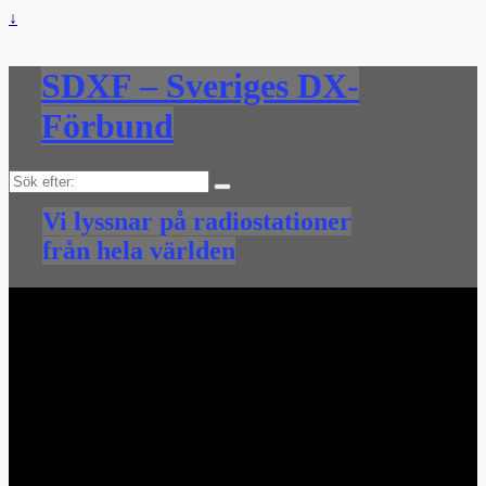
↓
SDXF – Sveriges DX-
Förbund
Sök
efter:
Vi lyssnar på radiostationer
från hela världen