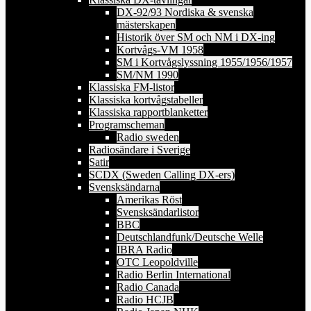
DX-92/93 Nordiska & svenska
mästerskapen
Historik över SM och NM i DX-ing
Kortvågs-VM 1958
SM i Kortvågslyssning 1955/1956/1957
SM/NM 1990
Klassiska FM-listor
Klassiska kortvågstabeller
Klassiska rapportblanketter
Programscheman
Radio sweden
Radiosändare i Sverige
Satir
SCDX (Sweden Calling DX-ers)
Svensksändarna
Amerikas Röst
Svensksändarlistor
BBC
Deutschlandfunk/Deutsche Welle
IBRA Radio
OTC Leopoldville
Radio Berlin International
Radio Canada
Radio HCJB