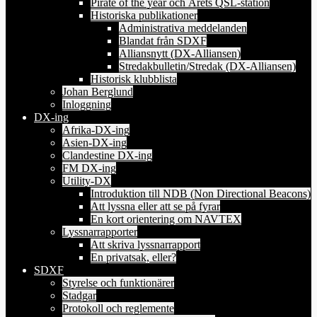
Pirate of the year och Årets QSL-station
Historiska publikationer
Administrativa meddelanden
Blandat från SDXF
Alliansnytt (DX-Alliansen)
Stredakbulletin/Stredak (DX-Alliansen)
Historisk klubblista
Johan Berglund
Inloggning
DX-ing
Afrika-DX-ing
Asien-DX-ing
Clandestine DX-ing
FM DX-ing
Utility-DX
Introduktion till NDB (Non Directional Beacons)
Att lyssna eller att se på fyrar
En kort orientering om NAVTEX
Lyssnarrapporter
Att skriva lyssnarrapport
En privatsak, eller?
SDXF
Styrelse och funktionärer
Stadgar
Protokoll och reglemente