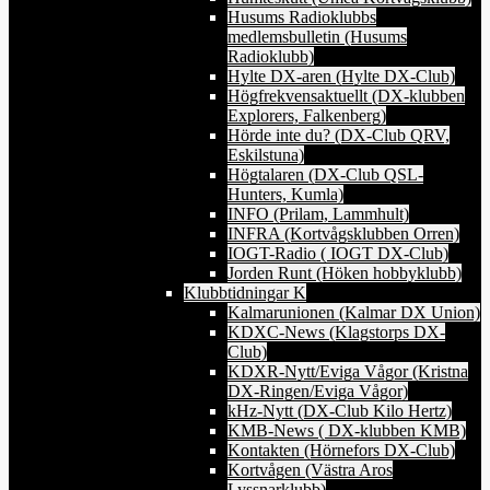
Husums Radioklubbs
medlemsbulletin (Husums
Radioklubb)
Hylte DX-aren (Hylte DX-Club)
Högfrekvensaktuellt (DX-klubben
Explorers, Falkenberg)
Hörde inte du? (DX-Club QRV,
Eskilstuna)
Högtalaren (DX-Club QSL-
Hunters, Kumla)
INFO (Prilam, Lammhult)
INFRA (Kortvågsklubben Orren)
IOGT-Radio ( IOGT DX-Club)
Jorden Runt (Höken hobbyklubb)
Klubbtidningar K
Kalmarunionen (Kalmar DX Union)
KDXC-News (Klagstorps DX-
Club)
KDXR-Nytt/Eviga Vågor (Kristna
DX-Ringen/Eviga Vågor)
kHz-Nytt (DX-Club Kilo Hertz)
KMB-News ( DX-klubben KMB)
Kontakten (Hörnefors DX-Club)
Kortvågen (Västra Aros
Lyssnarklubb)