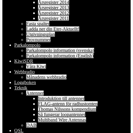
Årsregister 2014
Årsregister 2013
Årsregister 2012
Årsregister 2011
Fasta spalter
Ladda ner din Eter-Aktuellt!
Utgivningsplan
Provnummer
Parkalompolo
Parkalompolo information (svenska)
Parkalompolo information (English)
KiwiSDR
Våra Kiwi
Webbradio
Månadens webbradio
Loggboken
Teknik
Antenner
Introduktion till antenner
FLAG-antenn för radhustomten
Thomas Nilssons kompendium
Så fungerar loopantenner
Multiband Wire Antennas
DAB
QSL