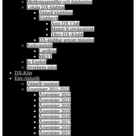
Medlemsuppgifter och datalagring
Lokala DX-klubbar
Aktuell klubblista
Klubbnytt
Aros DX Club
Malmö Kortvågsklubb
Tibro DX-Klubb
DX-klubbar genom historien
Radiostatistik
Landlista
MEST
In English
Styrelsens sidor
DX-Köp
Eter-Aktuellt
Aktuellt nummer
Årsregister 2011-2022
Årsregister 2022
Årsregister 2021
Årsregister 2020
Årsregister 2019
Årsregister 2018
Årsregister 2017
Årsregister 2016
Årsregister 2015